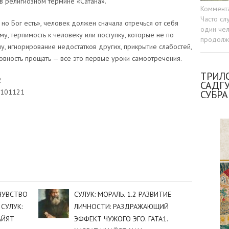
в религиозном термине «Сатана».
Коммент
Часто сл
, но Бог есть», человек должен сначала отречься от себя
один чел
у, терпимость к человеку или поступку, которые не по
продолжа
у, игнорирование недостатков других, прикрытие слабостей,
овность прощать — все это первые уроки самоотречения.
ТРИЛО
2
САДГ
2101121
СУБР
sniki
dIn
tter
Отправить
 ЧУВСТВО
СУЛУК: МОРАЛЬ. 1.2 РАЗВИТИЕ
СУЛУК:
ЛИЧНОСТИ: РАЗДРАЖАЮЩИЙ
АЙЯТ
ЭФФЕКТ ЧУЖОГО ЭГО. ГАТА1.