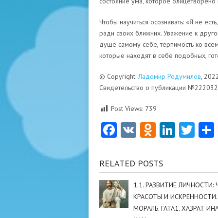
состояние ума, которое олицетворено 
Чтобы научиться осознавать: «Я не есть
ради своих ближних. Уважение к другом
душе самому себе, терпимость ко всем
которые находят в себе подобных, гот
© Copyright:
Ладомир Родумилов
, 202
Свидетельство о публикации №22203
Post Views:
739
Facebook
VK
Odnoklas
Linke
Twi
RELATED POSTS
1.1. РАЗВИТИЕ ЛИЧНОСТИ:
КРАСОТЫ И ИСКРЕННОСТИ. 
МОРАЛЬ. ГАТА1. ХАЗРАТ ИН