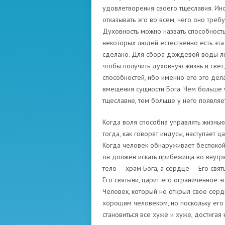
удовлетворения своего тщеславия. Ин
отказывать эго во всем, чего оно треб
Духовность можно назвать способность
некоторых людей естественно есть эта 
сделано. Для сбора дождевой воды лю
чтобы получить духовную жизнь и свет, 
способностей, ибо именно его эго дела
вмещения сущности Бога. Чем больше 
тщеславие, тем больше у него появляе
Когда воля способна управлять жизнью
тогда, как говорят индусы, наступает ц
Когда человек обнаруживает беспокойс
он должен искать прибежища во внутре
тело — храм Бога, а сердце — Его свят
Его святыни, царит его ограниченное 
Человек, который не открыл свое серд
хорошим человеком, но поскольку его 
становиться все хуже и хуже, достигая 