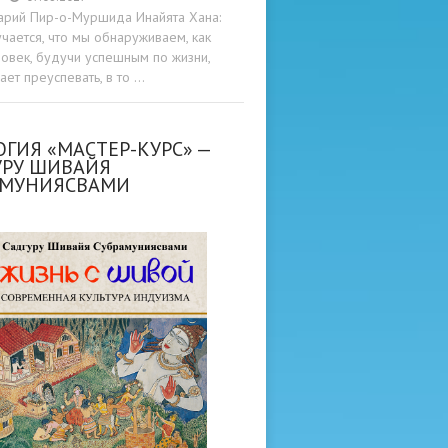
арий Пир-о-Муршида Инайята Хана:
учается, что мы обнаруживаем, как
овек, будучи успешным по жизни,
ет преуспевать, в то …
ГИЯ «МАСТЕР-КУРС» —
УРУ ШИВАЙЯ
АМУНИЯСВАМИ