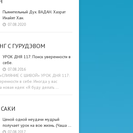
Н
Пьянительный Дух. ВАДАН. Хазрат
Инайят Хан.
07.08.2020
НГ C ГУРУДЭВОМ
УРОК ДНЯ 117: Поиск уверенности в
себе.
07.08.2016
и «СЛИЯНИЕ С ШИВОЙ» УРОК ДНЯ 117:
еренности в себе. Иногда у вас
а новая идея: «Я буду делать …
 САКИ
Ценой одной неудачи мудрый
получает урок на всю жизнь. (Чаша …
07.08.2017