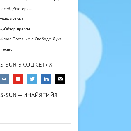
 к себе/Эзотерика
атана-Дхарма
ьи/Обзор прессы
ийское Послание о Свободе Духа
рчество
S-SUN В СОЦ.СЕТЯХ
RS-SUN — ИНАЙЯТИЙЯ