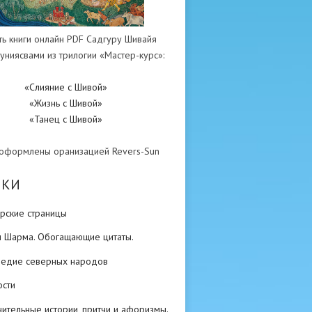
ть книги онлайн PDF Садгуру Шивайя
униясвами из трилогии «Мастер-курс»:
«Слияние с Шивой»
«Жизнь с Шивой»
«Танец с Шивой»
 оформлены оранизацией Revers-Sun
ИКИ
рские страницы
н Шарма. Обогащающие цитаты.
ледие северных народов
ости
ительные истории, притчи и афоризмы.