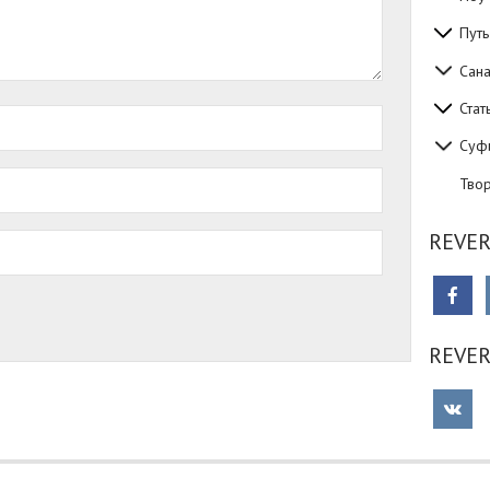
Путь
Сан
Стат
Суф
Тво
REVER
REVE