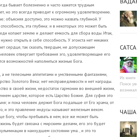
ВАДА
огда бывает болезненно и часто кажется трудным
ует, но это всегда приводит к огромному удовлетворению.
ю; объясняя доступно, это можно назвать глубиной. У
способность, эта глубина; и в некоторых это может быть
ди копают землю и делают емкость для сбора воды. Итак,
нужно открыть в себе способность. У эгоиста нет никаких
САТСА
ет сердце, так сказать, твердым, не допускающим
человек отвергает требования эго, удовлетворяющие его
тся возможностей наполниться жизнью Бога.
, а не телесными аппетитами и умственными фантазиями,
Из книг
арство Золотого Века; нет несправедливости и нет награды.
Поиск ув
тво в своей жизни, недостаток гармонии во внешней жизни,
возникал
ннем царстве, которое есть Царство Божие. Для суфия это
ыня; и пока человек держит Бога подальше от Его храма, от
эго, и это правление индусы называют железным веком.
ЧАША
це Богу, чтобы пребывать в нем, все же может быть
жизнь будет связана с мирскими делами, его эго будет
кульминации в наихудшем состоянии ума. , и это то