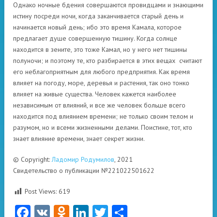
Однако ночные бдения совершаются провидцами и знающими
истину посреди ночи, когда заканчивается старый день и
начинается новый день; ибо это время Камала, которое
предлагает душе совершенную тишину. Когда солнце
находится в зените, это тоже Камал, но у него нет тишины
полуночи; и поэтому те, кто разбирается в этих вещах считают
его неблагоприятным для любого предприятия. Как время
влияет на погоду, море, деревья и растения, так оно тонко
влияет на живые существа. Человек кажется наиболее
независимым от влияний, и все же человек больше всего
находится под влиянием времени; не только своим телом и
разумом, но и всеми жизненными делами. Поистине, тот, кто
знает влияние времени, знает секрет жизни.
© Copyright:
Ладомир Родумилов
, 2021
Свидетельство о публикации №221022501622
Post Views:
619
Facebook
VK
Odnoklassniki
LinkedIn
Twitter
Отправить