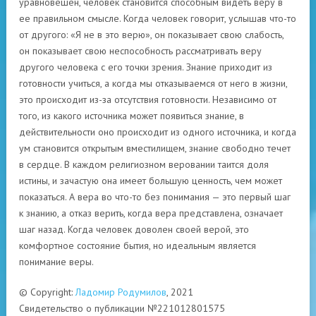
уравновешен, человек становится способным видеть веру в
ее правильном смысле. Когда человек говорит, услышав что-то
от другого: «Я не в это верю», он показывает свою слабость,
он показывает свою неспособность рассматривать веру
другого человека с его точки зрения. Знание приходит из
готовности учиться, а когда мы отказываемся от него в жизни,
это происходит из-за отсутствия готовности. Независимо от
того, из какого источника может появиться знание, в
действительности оно происходит из одного источника, и когда
ум становится открытым вместилищем, знание свободно течет
в сердце. В каждом религиозном веровании таится доля
истины, и зачастую она имеет большую ценность, чем может
показаться. А вера во что-то без понимания — это первый шаг
к знанию, а отказ верить, когда вера представлена, означает
шаг назад. Когда человек доволен своей верой, это
комфортное состояние бытия, но идеальным является
понимание веры.
© Copyright:
Ладомир Родумилов
, 2021
Свидетельство о публикации №221012801575