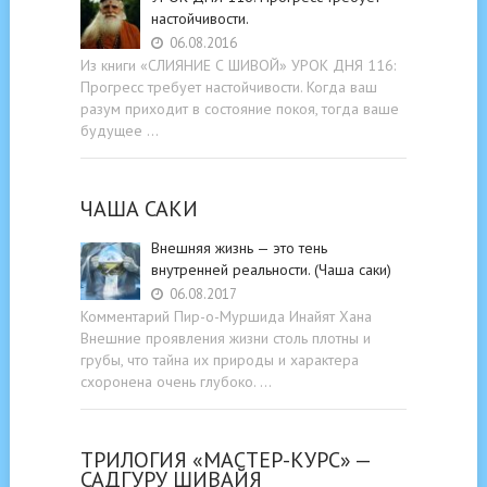
настойчивости.
06.08.2016
Из книги «СЛИЯНИЕ С ШИВОЙ» УРОК ДНЯ 116:
Прогресс требует настойчивости. Когда ваш
разум приходит в состояние покоя, тогда ваше
будущее …
ЧАША САКИ
Внешняя жизнь — это тень
внутренней реальности. (Чаша саки)
06.08.2017
Комментарий Пир-о-Муршида Инайят Хана
Внешние проявления жизни столь плотны и
грубы, что тайна их природы и характера
схоронена очень глубоко. …
ТРИЛОГИЯ «МАСТЕР-КУРС» —
САДГУРУ ШИВАЙЯ