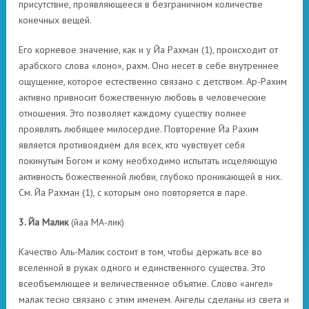
присутствие, проявляющееся в безграничном количестве
конечных вещей.
Его корневое значение, как и у Йа Рахман (1), происходит от
арабского слова «лоно», рахм. Оно несет в себе внутреннее
ощущение, которое естественно связано с детством. Ар-Рахим
активно привносит божественную любовь в человеческие
отношения. Это позволяет каждому существу полнее
проявлять любящее милосердие. Повторение Йа Рахим
является противоядием для всех, кто чувствует себя
покинутым Богом и кому необходимо испытать исцеляющую
активность божественной любви, глубоко проникающей в них.
См. Йа Рахман (1), с которым оно повторяется в паре.
3. Йа Малик
(йаа МА-лик)
Качество Аль-Малик состоит в том, чтобы держать все во
вселенной в руках одного и единственного существа. Это
всеобъемлющее и величественное объятие. Слово «ангел»
малак тесно связано с этим именем. Ангелы сделаны из света и