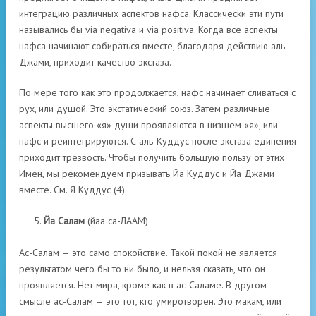
интеграцию различных аспектов нафса. Классически эти пути
назывались бы via negativa и via positiva. Когда все аспекты
нафса начинают собираться вместе, благодаря действию аль-
Джами, приходит качество экстаза.
По мере того как это продолжается, нафс начинает сливаться с
рух, или душой. Это экстатический союз. Затем различные
аспекты высшего «я» души проявляются в низшем «я», или
нафс и реинтегрируются. С аль-Куддус после экстаза единения
приходит трезвость. Чтобы получить большую пользу от этих
Имен, мы рекомендуем призывать Йа Куддус и Йа Джами
вместе. См. Я Куддус (4)
Йа Салам
(йаа са-ЛААМ)
Ас-Салам — это само спокойствие. Такой покой не является
результатом чего бы то ни было, и нельзя сказать, что он
проявляется. Нет мира, кроме как в ас-Саламе. В другом
смысле ас-Салам — это тот, кто умиротворен. Это макам, или