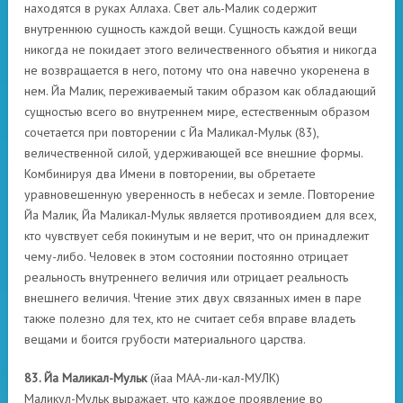
находятся в руках Аллаха. Свет аль-Малик содержит
внутреннюю сущность каждой вещи. Сущность каждой вещи
никогда не покидает этого величественного объятия и никогда
не возвращается в него, потому что она навечно укоренена в
нем. Йа Малик, переживаемый таким образом как обладающий
сущностью всего во внутреннем мире, естественным образом
сочетается при повторении с Йа Маликал-Мульк (83),
величественной силой, удерживающей все внешние формы.
Комбинируя два Имени в повторении, вы обретаете
уравновешенную уверенность в небесах и земле. Повторение
Йа Малик, Йа Маликал-Мульк является противоядием для всех,
кто чувствует себя покинутым и не верит, что он принадлежит
чему-либо. Человек в этом состоянии постоянно отрицает
реальность внутреннего величия или отрицает реальность
внешнего величия. Чтение этих двух связанных имен в паре
также полезно для тех, кто не считает себя вправе владеть
вещами и боится грубости материального царства.
83. Йа Маликал-Мульк
(йаа МАА-ли-кал-МУЛК)
Маликул-Мульк выражает, что каждое проявление во