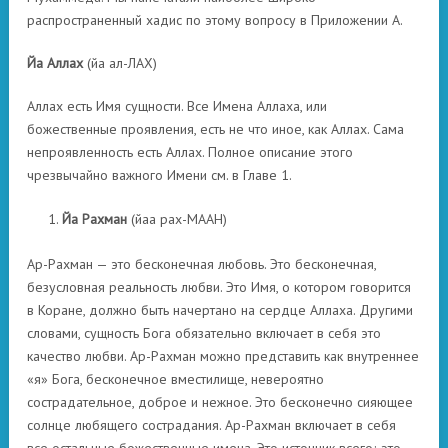
распространенный хадис по этому вопросу в Приложении А.
Йа Аллах
(йа ал-ЛАХ)
Аллах есть Имя сущности. Все Имена Аллаха, или
божественные проявления, есть не что иное, как Аллах. Сама
непроявленность есть Аллах. Полное описание этого
чрезвычайно важного Имени см. в Главе 1.
Йа Рахман
(йаа рах-МААН)
Ар-Рахман — это бесконечная любовь. Это бесконечная,
безусловная реальность любви. Это Имя, о котором говорится
в Коране, должно быть начертано на сердце Аллаха. Другими
словами, сущность Бога обязательно включает в себя это
качество любви. Ар-Рахман можно представить как внутреннее
«я» Бога, бесконечное вместилище, невероятно
сострадательное, доброе и нежное. Это бесконечно сияющее
солнце любящего сострадания. Ар-Рахман включает в себя
все остальные божественные имена. Это источник всего; это