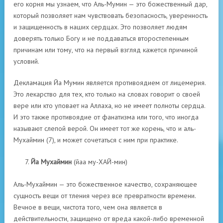
его корня мы узнаем, что Аль-Мумин — это божественный дар,
который позволяет нам чувствовать безопасность, уверенность
и защищенность в наших сердцах. Это позволяет людям
доверять только Богу и не поддаваться второстепенным
причинам или тому, что на первый взгляд кажется причиной
условий.
Декламация Йа Мумин является противоядием от лицемерия.
Это лекарство для тех, кто только на словах говорит о своей
вере или кто уповает на Аллаха, но не имеет полноты сердца.
И это также противоядие от фанатизма или того, что иногда
называют слепой верой. Он имеет тот же корень, что и аль-
Мухаймин (7), и может сочетаться с ним при практике.
Йа Мухаймин
(йаа му-ХАЙ-мин)
Аль-Мухаймин — это божественное качество, сохраняющее
сущность вещи от тления через все превратности времени.
Вечное в вещи, чистота того, чем она является в
действительности, защищено от вреда какой-либо временной