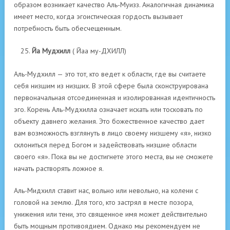
образом возникает качество Аль-Муизз. Аналогичная динамика
имеет место, когда эгоистическая гордость вызывает
потребность быть обесчещенным.
Йа Мудхилл
( Йаа му-ДХИЛЛ)
Аль-Мудхилл — это тот, кто ведет к области, где вы считаете
себя низшим из низших. В этой сфере была сконструирована
первоначальная отсоединенная и изолированная идентичность
эго. Корень Аль-Мудхилла означает искать или тосковать по
объекту давнего желания. Это божественное качество дает
вам возможность взглянуть в лицо своему низшему «я», низко
склониться перед Богом и задействовать низшие области
своего «я». Пока вы не достигнете этого места, вы не сможете
начать растворять ложное я.
Аль-Мидхилл ставит нас, вольно или невольно, на колени с
головой на землю. Для того, кто застрял в месте позора,
унижения или тени, это священное имя может действительно
быть мощным противоядием. Однако мы рекомендуем не