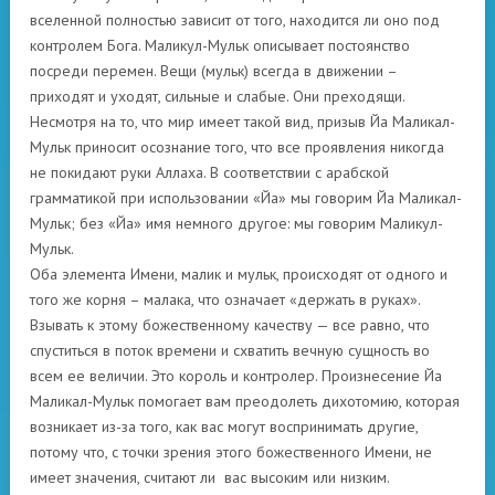
вселенной полностью зависит от того, находится ли оно под
контролем Бога. Маликул-Мульк описывает постоянство
посреди перемен. Вещи (мульк) всегда в движении –
приходят и уходят, сильные и слабые. Они преходящи.
Несмотря на то, что мир имеет такой вид, призыв Йа Маликал-
Мульк приносит осознание того, что все проявления никогда
не покидают руки Аллаха. В соответствии с арабской
грамматикой при использовании «Йа» мы говорим Йа Маликал-
Мульк; без «Йа» имя немного другое: мы говорим Маликул-
Мульк.
Оба элемента Имени, малик и мульк, происходят от одного и
того же корня – малака, что означает «держать в руках».
Взывать к этому божественному качеству — все равно, что
спуститься в поток времени и схватить вечную сущность во
всем ее величии. Это король и контролер. Произнесение Йа
Маликал-Мульк помогает вам преодолеть дихотомию, которая
возникает из-за того, как вас могут воспринимать другие,
потому что, с точки зрения этого божественного Имени, не
имеет значения, считают ли вас высоким или низким.