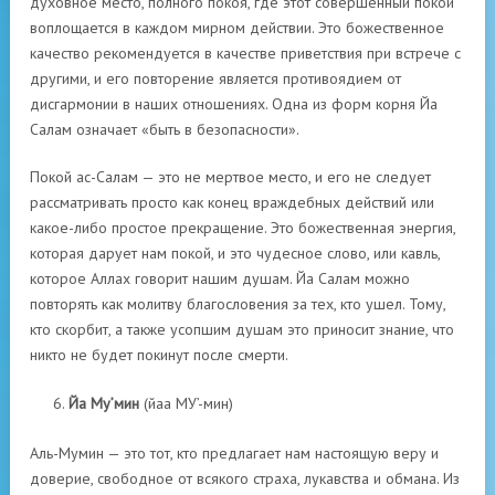
духовное место, полного покоя, где этот совершенный покой
воплощается в каждом мирном действии. Это божественное
качество рекомендуется в качестве приветствия при встрече с
другими, и его повторение является противоядием от
дисгармонии в наших отношениях. Одна из форм корня Йа
Салам означает «быть в безопасности».
Покой ас-Салам — это не мертвое место, и его не следует
рассматривать просто как конец враждебных действий или
какое-либо простое прекращение. Это божественная энергия,
которая дарует нам покой, и это чудесное слово, или кавль,
которое Аллах говорит нашим душам. Йа Салам можно
повторять как молитву благословения за тех, кто ушел. Тому,
кто скорбит, а также усопшим душам это приносит знание, что
никто не будет покинут после смерти.
Йа Му’мин
(йаа МУ’-мин)
Аль-Мумин — это тот, кто предлагает нам настоящую веру и
доверие, свободное от всякого страха, лукавства и обмана. Из