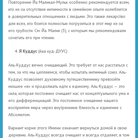
Повторение Йа Маликал-Мульк особенно рекомендуется всем,
кто из-за отсутствия интимности в семейном опыте колеблется
в доверительных отношениях с людьми. Это также лекарство
для всех, кто боится полностью погрузиться в этот мир из-за
его грубости. См. Йа. Малик (3), с которым мы рекомендовали
сочетать его при чтении.
Я Куддус
(йаа куд-ДУУС)
Аль-Куддус вечно очищающий. Это требует от нас расстаться с
тем, за что мы цепляемся, чтобы испытать интимный союз. Аль-
Куддус позволяет духовному путешественнику превзойти
низшее «я» и продолжать идти к единому. Аль-Куддус — это
сила, которая постоянно очищает нас от концептуального ума и
его дифференциаций. Это постоянное очищение нашего
восприятия мира через внутреннюю близость и единение с
Абсолютом.
Вариант корня этого Имени означает вернуться домой в свою
деревню. Аль-Куддус всегда очищает и всегда отдаляет, в том