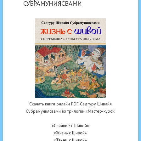
СУБРАМУНИЯСВАМИ
Скачать книги онлайн PDF Садгуру Шивайя
Субрамуниясвами из трилогии «Мастер-курс»:
«Слияние с Шивой»
«Жизнь с Шивой»
«Танец с Шивой»