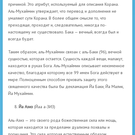
причиной. Это атрибут, используемый для описания Корана.
Аль-Мухаймин утверждает, что перевод и дополнения не
умаляют сути Корана. В более общем смысле то, что
преходяще, проходит и, следовательно, никогда по-
настоящему не существовало. Бака — вечный, всегда был и
всегда будет.
Таким образом, аль-Мухаймин связан с аль-Баки (96), вечной
сущностью, которая остается. Сущность каждой вещи, малакут,
находится в руках Бога. Аль-Мухаймин описывает неизменное
качество, благодаря которому все 99 имен Бога действуют в
мире. Полноценным способом призвать защиту этого
священного качества была бы декламация Йа Баки, Йа Малик,
Йа Мухаймин.
Йа Азиз
(Йаа а-ЗИЗ)
Аль-Азиз — это своего рода божественная сила или мощь,
которая находится за пределами дуализма похвалы и
порицания. Это сила, которая естественным образом