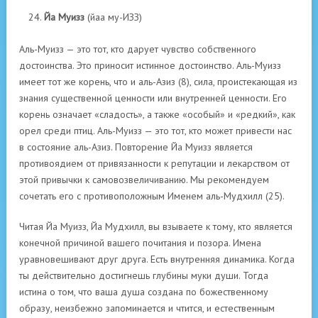
Йа Муизз
(йаа му-ИЗЗ)
Аль-Муизз — это тот, кто дарует чувство собственного
достоинства. Это приносит истинное достоинство. Аль-Муизз
имеет тот же корень, что и аль-Азиз (8), сила, проистекающая из
знания существенной ценности или внутренней ценности. Его
корень означает «сладость», а также «особый» и «редкий», как
орел среди птиц. Аль-Муизз — это тот, кто может привести нас
в состояние аль-Азиз. Повторение Йа Муизз является
противоядием от привязанности к репутации и лекарством от
этой привычки к самовозвеличиванию. Мы рекомендуем
сочетать его с противоположным Именем аль-Мудхилл (25).
Читая Йа Муизз, Йа Мудхилл, вы взываете к тому, кто является
конечной причиной вашего почитания и позора. Имена
уравновешивают друг друга. Есть внутренняя динамика. Когда
ты действительно достигнешь глубины муки души. Тогда
истина о том, что ваша душа создана по божественному
образу, неизбежно запоминается и чтится, и естественным