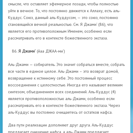
смысле, что оставляет эфемерное позади, чтобы полностью
уйти в вечное. То, что постоянно движется к Аллаху, есть аль-
Куддус. Союз, данный аль-Куддусом, — это союз, постоянно
становящийся вечной реальностью. См. Я Джами’ (86), что
является его противоположным Именем, особенно если
рассматривать его в контексте божественного экстаза.
Я Джами’
(йаа ДЖАА-ми’)
Аль-Джами — собиратель. Это значит собраться вместе, собрать
все части в единое целое. Аль-Джами – это возврат домой,
возвращение к истинному себе. Это постоянный процесс
воссоединения с целостностью. Иногда его называют великим
синтезом, объединением всех соединений. Аль-Куддус (4)
является противоположностью аль-Джами, особенно если
рассматривать его в контексте божественного экстаза. Через
аль-Куддус вы постоянно очищаетесь от остатков нафса.
Два пути реализации дополняют друг друга. Аль-Куддус
предлагает очищение нафса, а аль-Джами предлагает