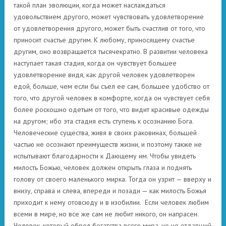
такой план эволюции, когда может наслаждаться
удовольствием другого, может чувствовать удовлетворение
от удовлетворения другого, может быть счастлив от того, что
приносит счастье другим. К любому, приносящему счастье
другим, оно возвращается тысячекратно. В развитии человека
наступает такая стадия, когда он чувствует большее
удовлетворение видя, как другой человек удовлетворен
едой, больше, чем если бы съел ее сам, большее удобство от
того, что другой человек в комфорте, когда он чувствует себя
более роскошно одетым от того, что видит красивые одежды
на другом; ибо эта стадия есть ступень к осознанию Бога.
Человеческие существа, живя в своих раковинах, большей
частью не осознают преимуществ жизни, и поэтому также не
испытывают благодарности к Дающему им. Чтобы увидеть
милость Божью, человек должен открыть глаза и поднять
голову от своего маленького мирка. Тогда он узрит — вверху и
внизу, справа и слева, впереди и позади — как милость Божья
приходит к нему отовсюду и в изобилии. Если человек любим
всеми в мире, но все же сам не любит никого, он напрасен.
Человек, который обрел богатства всего мира, но не отдавший