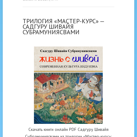
ТРИЛОГИЯ «МАСТЕР-КУРС» —
САДГУРУ ШИВАЙЯ
СУБРАМУНИЯСВАМИ
Скачать книги онлайн PDF Садгуру Шивайя
Субрамуниясвами из трилогии «Мастер-курс»: