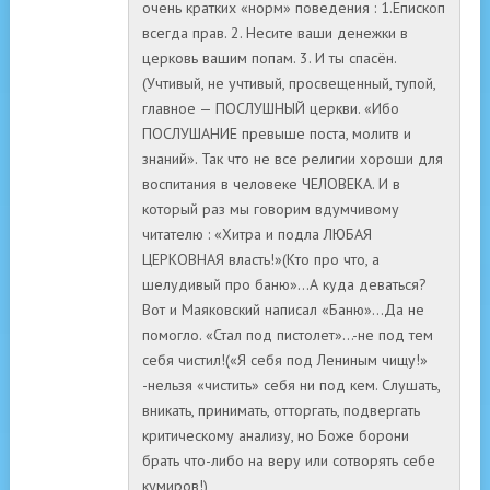
очень кратких «норм» поведения : 1.Епископ
всегда прав. 2. Несите ваши денежки в
церковь вашим попам. 3. И ты спасён.
(Учтивый, не учтивый, просвещенный, тупой,
главное — ПОСЛУШНЫЙ церкви. «Ибо
ПОСЛУШАНИЕ превыше поста, молитв и
знаний». Так что не все религии хороши для
воспитания в человеке ЧЕЛОВЕКА. И в
который раз мы говорим вдумчивому
читателю : «Хитра и подла ЛЮБАЯ
ЦЕРКОВНАЯ власть!»(Кто про что, а
шелудивый про баню»…А куда деваться?
Вот и Маяковский написал «Баню»…Да не
помогло. «Стал под пистолет»…-не под тем
себя чистил!(«Я себя под Лениным чищу!»
-нельзя «чистить» себя ни под кем. Слушать,
вникать, принимать, отторгать, подвергать
критическому анализу, но Боже борони
брать что-либо на веру или сотворять себе
кумиров!)