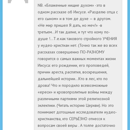
NB. «Блаженные нищие духом» -это в
одном рассказе об Иисусе. «Разделю отца с
его сыном» и в том де духе — в другом.
«Не мир пришел Я дать, но меч!» -в
третьем…И так далне, и тут что кому по-
душе !…Т.е.как такового стройного УЧЕНИЯ
у иудео-христиан нет. (Точно так же во всех
рассказах совершенно ПО-РАЗНОМУ
говорится о самых важных моментах жизни
Иисуса: его рождении, его проповедей,
причин ареста, распятия, воскрешения,
дальнейшей истории…Кто в лес, кто по
дрова! Что и породило всевозможные
«ереси» и кровопролитные войны между
различными партиями этой религиозной
эклектики. (Читать историю Церкви). Но это
понимают дотошные исследователи иудео-
христианства, кто СЕРЬЁЗНО отнесся к
вопросам своей веры . А толпе достаточно