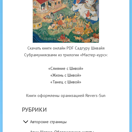
Скачать книги онлайн PDF Садгуру Шивайя
Субрамуниясвами из трилогии «Мастер-курс»:
«Слияние с Шивой»
«Жизнь с Шивой»
«Танец с Шивой»
Книги оформлены оранизацией Revers-Sun
РУБРИКИ
Авторские страницы
Арун Шарма. Обогащающие цитаты.