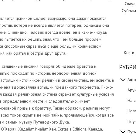
Скача
Субрам
 является истинной целью; возможно, она даже покажется
против, потеря не всегда является потерей; однажды она
ие. Очевидно, человек всегда вовлечён в какие-нибудь
но пытается их решить, зная, что чем больше проблем
ся способным справиться с ещё большим количеством
Книги
, как братья и сёстры друг друга.
РУБР
е священные писания говорят об идеале братства и
 нитью проходит по истории, неопороченная догмой.
Авто
настоящим источником религии в своём чистейшем аспекте, и
емена вдохновляла вспышки преданного творчества. Пир-о-
Ару
я каждая религиозная система отражает культурные условия
Нас
в определённом месте и, следовательно, имеет
основной призыв к братству. Таким образом, религии могут
Нов
 всех тонов скрыт в вечной тайне, проявляющейся, когда все
Поуч
тем самым музыку Путеводного Духа.
’Хара». Хидайят Инайят Хан, Ekstasis Editions, Канада,
Путь