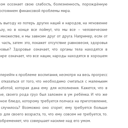
ом осознает свою слабость, болезненность, порождённую
остоянием финансовой проблемы мира.
ть выгоду из потерь других наций и народов, на мгновение
ьзу, но в конце все поймут, что мы все – человеческие
 множестве, и мы зависим друг от друга. Например, если от
часть, затем это, покажет отсутствие равновесия, здоровья
ровье? Здоровье означает, что органы тела находятся в
ире означает, что все нации, народы находятся в хорошем
 перейти к проблеме воспитания, несмотря на весь прогресс
отказаться от того, что необходимо считаться с маленьким
работой, которая дана ему для исполнения. Кажется, что в
че, своего рода груз был заложен в ум ребёнка. И что же
рное блюдо, которому требуется полчаса на приготовление,
о случилось? Возможно оно сгорит; ему требуется больше
для своего возраста, то, что ему совсем не требуется, то.
о обременяет, что совершает насилие над его умом.