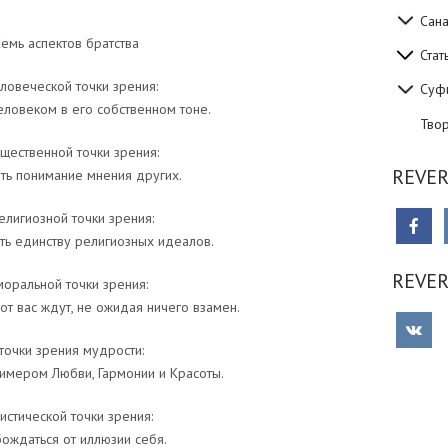
Сан
емь аспектов братства
Стат
ловеческой точки зрения:
Суф
еловеком в его собственном тоне.
Тво
щественной точки зрения:
REVER
ть понимание мнения других.
елигиозной точки зрения:
ть единству религиозных идеалов.
REVE
моральной точки зрения:
 от вас ждут, не ожидая ничего взамен.
 точки зрения мудрости:
имером Любви, Гармонии и Красоты.
истической точки зрения:
ождаться от иллюзии себя.