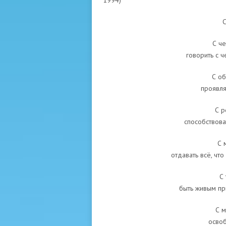
1994)
С
С че
говорить с ч
С об
проявля
С р
способствова
С 
отдавать всё, что
С
быть живым пр
С м
освоб