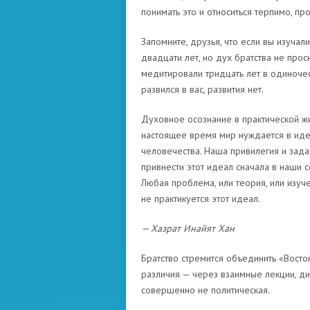
понимать это и относиться терпимо, пр
Запомните, друзья, что если вы изуча
двадцати лет, но дух братства не просн
медитировали тридцать лет в одиночест
развился в вас, развития нет.
Духовное осознание в практической жи
настоящее время мир нуждается в идеа
человечества. Наша привилегия и задач
привнести этот идеал сначала в наши с
Любая проблема, или теория, или изуч
не практикуется этот идеал.
— Хазрат Инайят Хан
Братство стремится объединить «Восто
различия — через взаимные лекции, ди
совершенно не политическая.