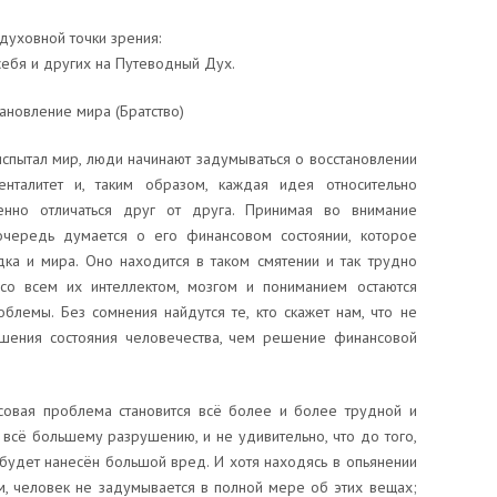
духовной точки зрения:
себя и других на Путеводный Дух.
ановление мира (Братство)
испытал мир, люди начинают задумываться о восстановлении
нталитет и, таким образом, каждая идея относительно
енно отличаться друг от друга. Принимая во внимание
очередь думается о его финансовом состоянии, которое
ка и мира. Оно находится в таком смятении и так трудно
со всем их интеллектом, мозгом и пониманием остаются
лемы. Без сомнения найдутся те, кто скажет нам, что не
чшения состояния человечества, чем решение финансовой
совая проблема становится всё более и более трудной и
 всё большему разрушению, и не удивительно, что до того,
 будет нанесён большой вред. И хотя находясь в опьянении
, человек не задумывается в полной мере об этих вещах;