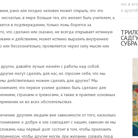
что в ег
а другой
ания, рано или поздно человек может открыть, что это
 несчастью, в мире больше тех, кто желает быть учителем, а
ается в подтверждении, только ложь борется за
ТРИЛО
то, что сделано или сказано, не всегда открывает истинную
САДГ
ловами и действиями, может истинно выразить внутреннее
СУБР
о или бесзознательно, проявляется через силу мысли или
 других, давайте лучше начнём с работы над собой.
другие могут сделать для нас, но спросим себя, что мы
 мы действительно можем сделать для других? Мы
 понимаем, что первое усилие должно быть сделано для
ениями, страхами и тревогами, а также в практике основных
применяя их во всех обстоятельствах.
ечению другими людьми вне зависимости от того, насколько
понимание о добре и зле совпадает с нашим, зависим ли мы
и словами, наш первый долг состоит в том, чтобы приложить
 примером, чтобы другие могли, при желании, сорвать плод