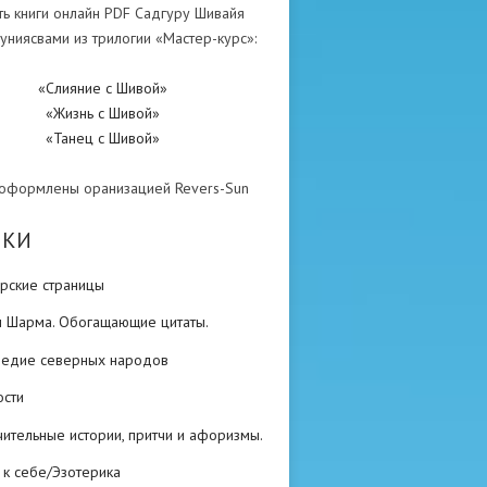
ть книги онлайн PDF Садгуру Шивайя
униясвами из трилогии «Мастер-курс»:
«Слияние с Шивой»
«Жизнь с Шивой»
«Танец с Шивой»
 оформлены оранизацией Revers-Sun
ИКИ
рские страницы
н Шарма. Обогащающие цитаты.
ледие северных народов
ости
ительные истории, притчи и афоризмы.
 к себе/Эзотерика