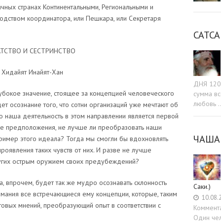
чных странах Континентальными, Региональными и
дством координатора, или Пешкара, или Секретаря
САТСА
АТСТВО И СЕСТРИНСТВО
Хидайят Инайят-Хан
ДНЯ 120:
глубокое значение, стоящее за концепцией человеческого
сумма вс
любовь 
т осознание того, что сотни организаций уже мечтают об
о наша деятельность в этом направлении является первой
кие предположения, не лучше ли преобразовать наши
ЧАША
пример этого идеала? Тогда мы смогли бы вдохновлять
проявления таких чувств от них. И разве не лучше
ругих острым оружием своих предубеждений?
, впрочем, будет так же мудро осознавать склонность
Саки.)
мания все встречающиеся ему концепции, которые, таким
10.08.
товых мнений, преобразующий опыт в соответствии с
Коммент
Один чел