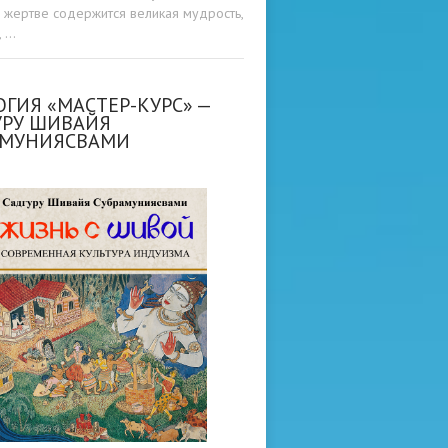
о жертве содержится великая мудрость,
, …
ГИЯ «МАСТЕР-КУРС» —
УРУ ШИВАЙЯ
АМУНИЯСВАМИ