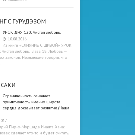
НГ C ГУРУДЭВОМ
УРОК ДНЯ 120: Чистая любовь.
10.08.2016
Из книги «СЛИЯНИЕ С ШИВОЙ» УРОК
 Чистая любовь. Глава 18. Любовь —
ех законов. Незнающие говорят, что
…
 САКИ
Ограниченность означает
примитивность, именно широта
сердца доказывает развитие.(Чаша
2017
арий Пир-о-Муршида Инаята Хана:
овек сделает что-то и будет считать,