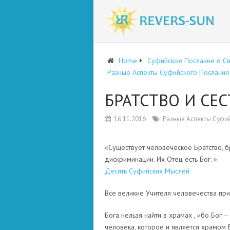
Home
Суфийское Послание о С
Разные Аспекты Суфийского Послания
БРАТСТВО И СЕ
16.11.2016
Разные Аспекты Суфи
«Существует человеческое Братство, б
дискриминации. Их Отец есть Бог. »
Десять Суфийских Мыслей
Все великие Учителя человечества прин
Бога нельзя найти в храмах , ибо Бог 
человека, которое и является храмом Б