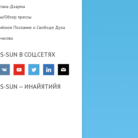
атана-Дхарма
ьи/Обзор прессы
ийское Послание о Свободе Духа
рчество
S-SUN В СОЦ.СЕТЯХ
RS-SUN — ИНАЙЯТИЙЯ