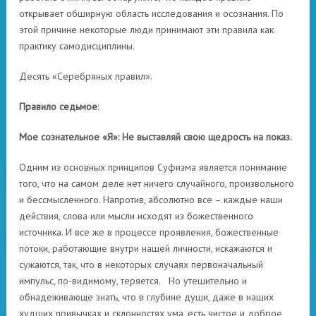
открывает обширную область исследования и осознания. По
этой причине некоторые люди принимают эти правила как
практику самодисциплины.
Десять «Серебряных правил».
Правило седьмое
:
Мое сознательное «Я»:
Не выставляй свою щедрость на показ.
Одним из основных принципов Суфизма является понимание
того, что на самом деле нет ничего случайного, произвольного
и бессмысленного. Напротив, абсолютно все – каждые наши
действия, слова или мысли исходят из божественного
источника. И все же в процессе проявления, божественные
потоки, работающие внутри нашей личности, искажаются и
сужаются, так, что в некоторых случаях первоначальный
импульс, по-видимому, теряется. Но утешительно и
обнадеживающе знать, что в глубине души, даже в наших
худших привычках и склонностях ума, есть чистое и доброе