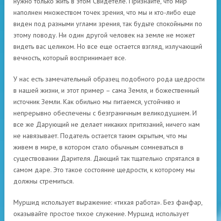
нужно только жить в этом Свидетеле. Признайте, что мир
наполнен множеством точек зрения, что мы и кто-либо еще
виден под разными углами зрения, так будьте спокойными по
этому поводу. Ни один другой человек на земле не может
видеть вас целиком. Но все еще остается взгляд, излучающий
вечность, который воспринимает все.
У нас есть замечательный образец подобного рода щедрости
в нашей жизни, и этот пример – сама Земля, и божественный
источник Земли. Как обильно мы питаемся, устойчиво и
непрерывно обеспечены с безграничным великодушием. И
все же Дарующий не делает никаких притязаний, ничего нам
не навязывает. Податель остается таким скрытым, что мы
живем в мире, в котором стало обычным сомневаться в
существовании Дарителя. Дающий так тщательно спрятался в
самом даре. Это такое состояние щедрости, к которому мы
должны стремиться.
Муршид использует выражение: «тихая работа». Без фанфар,
оказывайте простое тихое служение. Муршид использует