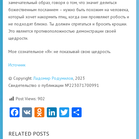
замечательный образ, говоря о том, что значит делиться
божественным посланием – нужно быть похожим на человека,
который хочет накормить птиц, когда они проявляют робость и
не подходят близко. Ты должен спрятаться и бросить крошки.
Это является противоположностью демонстрации своей
щедрости.
Мое сознательное «Я»: не показывай свою щедрость.
Источник
© Copyright:
Ладомир Родумилов
, 2023
Свидетельство о публикации №223071700991
Post Views:
902
Facebook
VK
Odnoklassniki
LinkedIn
Twitter
Отправить
RELATED POSTS