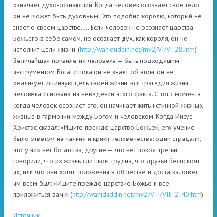
означает духо-сознающий. Когда человек осознает свое тело,
он не может быть духовным. Это подобно королю, который не
знает о своем царстве. … Если человек не осознает царства
Божьего в себе самом, не осознает дух, как короля, он не
исполнит цели жизни. (
http://wahiduddin.net/mv2/VI/VI_28.htm
)
Величайшая привилегия человека — быть подходящим
инструментом Бога, и пока он не знает об этом, он не
реализует истинную цель своей жизни. вся трагедия жизни
человека основана на неведении этого факта. С того момента,
когда человек осознает это, он начинает жить истинной жизнью,
жизнью в гармонии между Богом и человеком. Когда Иисус
Христос сказал: «Ищите прежде царство Божье», его учение
было ответом на чаяния и крики человечества: одни страдали,
что у них нет богатства, другие — что нет покоя, третьи
говорили, что их жизнь слишком трудна, что друзья беспокоят
их, или что они хотят положения в обществе и достатка. ответ
им всем был: «Ищите прежде царствие Божье и все
приложиться вам.» (
http://wahiduddin.net/mv2/VIII/VIII_2_40.htm
)
Источник