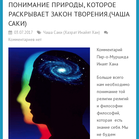
ПОНИМАНИЕ ПРИРОДЫ, КОТОРОЕ
РАСКРЫВАЕТ ЗАКОН ТВОРЕНИЯ.(ЧАША
САКИ)
03.07.2017
Чаша Саки (Хазрат Инайят Хан)
Комментариев нет
Комментарий
Пир-о-Муршида
Инаят Хана
Больше всего
нам необходимо
понимание той
религии религий
и философии
философий,
которая есть
знание себя. Мы
не будем