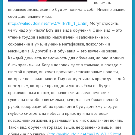
понимать
внешнюю жизнь, если не будем понимать себя. Именно знание
себя дает знание мира.
(
http://wahiduddin.net/mv2/VIII/VIII_1_1.htm
) Могут спросить,
чему надо учиться? Есть два вида обучения. Один вид — это
чтение трудов великих мыслителей и запоминание их,
сохранение в уме, изучение метафизики, психологии и
мистицизма. А другой вид обучения — это изучение жизни.
Каждый день есть возможность для обучения, но оно должно
быть правильным. Когда человек едет в трамвае, в поезде с
газетой в руках, он хочет прочитать сенсационные новости,
которые не значат ничего. Ему следует читать природу людей
перед ним, которые приходят и уходят. Если он будет
практиковаться в этом, он начнет читать человеческие
существа подобно письменам, начертанным божественной
рукой, говорящим об их прошлом и будущем. Ему следует
глубоко смотреть на небеса и природу и на все вещи
повседневной жизни, и размышлять о них с желанием понять.
Такой вид обучения гораздо выше, несравненно выше, чем
обучение по книгам. (
http://wahiduddin.net/mv2/VI/VI_15.htm
)