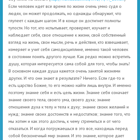
Если человек идет все время по жизни очень умно судя о
людях, он может продолжать, но однажды обнаружит, что
глупеет с каждым шагом. И в конце он достигнет полноты
тупости. Но тот, кто испытывает, проверяет, изучает и
наблюдает себя, свое отношение к жизни, свой собственный
взгляд на жизнь, свои мысли, речь и действия, кто взвешивает,
измеряет и учит себя самодисциплине, именно такой человек
в состоянии понять другого лучше. Как редко можно встретить
душу, которая интересуется сама собой для того, чтобы знать!
В основном каждая душа кажется очень занятой жизнями
других. И что они знают в результате? Ничего. Если где-то и
есть царство Божие, то его можно найти лишь внутри. И именно
поэтому знание себя и есть цель жизни. Знание себя означает
знание своего тела, своего ума, своего духа; знание
отношения духа к телу и тела к духу; знание своих желаний и
нужд; знание своих достоинств и недостатков; знание того, что
мы хотим и как этого достичь, к чему стремиться и от чего
отказаться. И когда погружаешься в это все, находишь перед
собой бесконечный мир знания. И это знание, которое дает