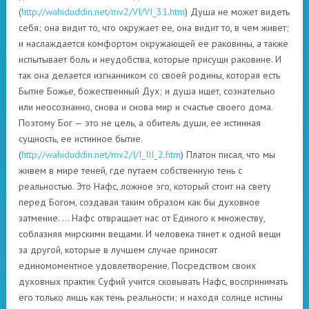
(
http://wahiduddin.net/mv2/VI/VI_31.htm
) Душа не может видеть
себя; она видит то, что окружает ее, она видит то, в чем живет;
и наслаждается комфортом окружающей ее раковины, а также
испытывает боль и неудобства, которые присущи раковине. И
так она делается изгнанником со своей родины, которая есть
Бытие Божье, божественный Дух; и душа ищет, сознательно
или неосознанно, снова и снова мир и счастье своего дома.
Поэтому Бог — это не цель, а обитель души, ее истинная
сущность, ее истинное бытие.
(
http://wahiduddin.net/mv2/I/I_III_2.htm
) Платон писал, что мы
живем в мире теней, где путаем собственную тень с
реальностью. Это Нафс, ложное эго, который стоит на свету
перед Богом, создавая таким образом как бы духовное
затмение. … Нафс отвращает нас от Единого к множеству,
соблазняя мирскими вещами. И человека тянет к одной вещи
за другой, которые в лучшем случае приносят
единомоментное удовлетворение. Посредством своих
духовных практик Суфий учится сковывать Нафс, воспринимать
его только лишь как тень реальности; и находя солнце истины