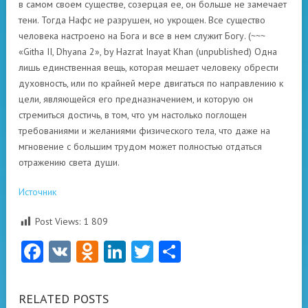
в самом своем существе, созерцая ее, он больше не замечает
тени. Тогда Нафс не разрушен, но укрощен. Все существо
человека настроено на Бога и все в нем служит Богу. (~~~
«Githa II, Dhyana 2», by Hazrat Inayat Khan (unpublished) Одна
лишь единственная вещь, которая мешает человеку обрести
духовность, или по крайней мере двигаться по направлению к
цели, являющейся его предназначением, и которую он
стремиться достичь, в том, что ум настолько поглощен
требованиями и желаниями физического тела, что даже на
мгновение с большим трудом может полностью отдаться
отражению света души.
Источник
Post Views:
1 809
Facebook
VK
Odnoklassniki
LinkedIn
Twitter
Отправить
RELATED POSTS