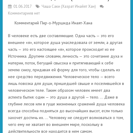
01.06.2017
Чаша Саки (Хазрат Инайят Хан)
Комментариев нет
Комментарий Пир-о-Муршида Инаят-Хана
В человеке есть две составляющие. Одна часть — это его
внешнее «я», которое душа унаследовала от земли, а другая
часть — это его настоящее «я», которое происходит из ее
Источника. Другими словами, личность — это сочетание духа и
материи, поток, бегущий свысока и притягивающий к себе
землю снизу, придавая ей форму для того, чтобы сделать из
нее средство передвижения. Человеческое тело — всего
лишь повозка для души, пришедшей свыше и поселившейся в
человеческом теле. Таким образом человек имеет два
аспекта бытия: один — это душа а другой — тело. … Даже в
глубине лесов или в гуще жизненных сражений душа человека
всегда способна подняться до высочайших высот, если только
захочет достичь их. … Человеку не следует волноваться о том,
чего ему не хватает во внешнем мире, поскольку в
действительности все находится в нем самом.