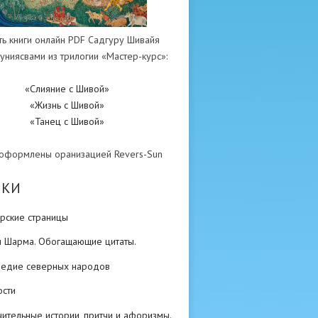
ть книги онлайн PDF Садгуру Шивайя
униясвами из трилогии «Мастер-курс»:
«Слияние с Шивой»
«Жизнь с Шивой»
«Танец с Шивой»
 оформлены оранизацией Revers-Sun
ИКИ
рские страницы
н Шарма. Обогащающие цитаты.
ледие северных народов
ости
ительные истории, притчи и афоризмы.