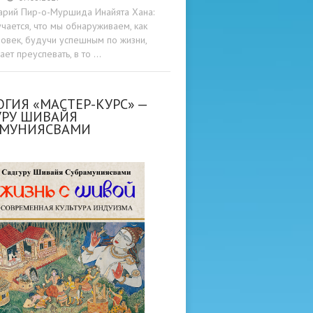
арий Пир-о-Муршида Инайята Хана:
учается, что мы обнаруживаем, как
овек, будучи успешным по жизни,
ет преуспевать, в то …
ГИЯ «МАСТЕР-КУРС» —
УРУ ШИВАЙЯ
АМУНИЯСВАМИ