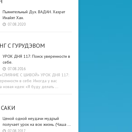
Н
Пьянительный Дух. ВАДАН. Хазрат
Инайят Хан.
07.08.2020
НГ C ГУРУДЭВОМ
УРОК ДНЯ 117: Поиск уверенности в
себе.
07.08.2016
и «СЛИЯНИЕ С ШИВОЙ» УРОК ДНЯ 117:
еренности в себе. Иногда у вас
а новая идея: «Я буду делать …
 САКИ
Ценой одной неудачи мудрый
получает урок на всю жизнь. (Чаша …
07.08.2017