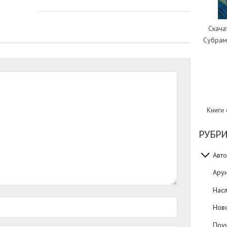
Скача
Субрам
Книги
РУБР
Авто
Ару
Нас
Нов
Поуч