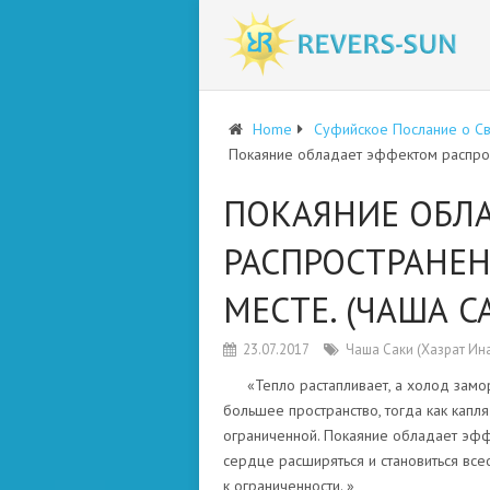
Home
Суфийское Послание о С
Покаяние обладает эффектом распрост
ПОКАЯНИЕ ОБЛ
РАСПРОСТРАНЕН
МЕСТЕ. (ЧАША С
23.07.2017
Чаша Саки (Хазрат Ин
«Тепло растапливает, а холод замо
большее пространство, тогда как капл
ограниченной. Покаяние обладает эффе
сердце расширяться и становиться вс
к ограниченности. »