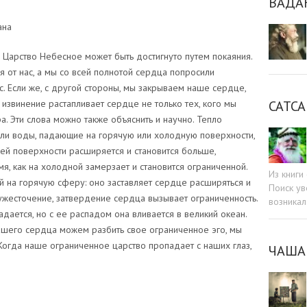
ВАДА
ана
, Царство Небесное может быть достигнуто путем покаяния.
я от нас, а мы со всей полнотой сердца попросили
с. Если же, с другой стороны, мы закрываем наше сердце,
САТСА
 извинение растапливает сердце не только тех, кого мы
. Эти слова можно также объяснить и научно. Тепло
пли воды, падающие на горячую или холодную поверхности,
чей поверхности расширяется и становится больше,
я, как на холодной замерзает и становится ограниченной.
Из книг
 на горячую сферу: оно заставляет сердце расширяться и
Поиск ув
 ужесточение, затвердение сердца вызывает ограниченность.
возникал
дается, но с ее распадом она вливается в великий океан.
ашего сердца можем разбить свое ограниченное эго, мы
 Когда наше ограниченное царство пропадает с наших глаз,
ЧАША