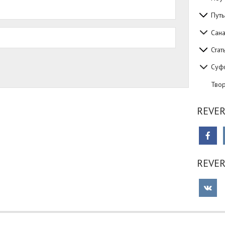
Путь
Сан
Стат
Суф
Тво
REVER
REVE