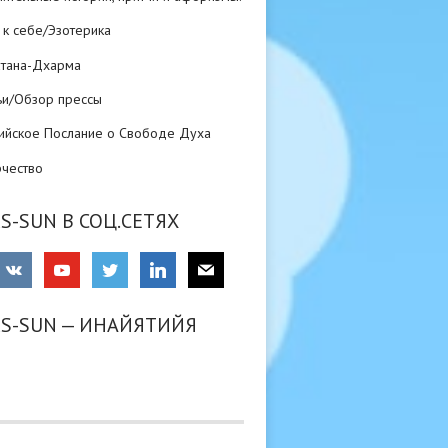
 к себе/Эзотерика
атана-Дхарма
ьи/Обзор прессы
ийское Послание о Свободе Духа
рчество
S-SUN В СОЦ.СЕТЯХ
RS-SUN — ИНАЙЯТИЙЯ