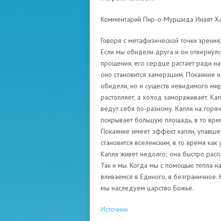
Комментарий Пир-о-Муршида Инаят Х
Говоря с метафизической точки зрения
Если мы обидели друга и он отвернулс
прощения, его сердце растает ради на
оно становится замерзшим. Покаяние и
обидели, но и существ невидимого мира
растопляет, а холод замораживает. Ка
ведут себя по-разному. Капля на горя
покрывает большую площадь, в то врем
Покаяние имеет эффект капли, упавшей
становится вселенским, в то время как
Капля живет недолго; она быстро распа
Так и мы. Когда мы с помощью тепла н
вливаемся в Единого, в безграничное.
мы наследуем царство Божье.
Источник