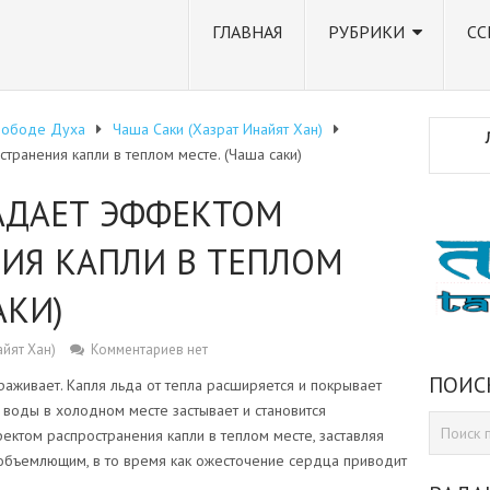
ГЛАВНАЯ
РУБРИКИ
СС
вободе Духа
Чаша Саки (Хазрат Инайят Хан)
ранения капли в теплом месте. (Чаша саки)
АДАЕТ ЭФФЕКТОМ
ИЯ КАПЛИ В ТЕПЛОМ
АКИ)
айят Хан)
Комментариев нет
ПОИС
раживает. Капля льда от тепла расширяется и покрывает
я воды в холодном месте застывает и становится
ктом распространения капли в теплом месте, заставляя
еобъемлющим, в то время как ожесточение сердца приводит