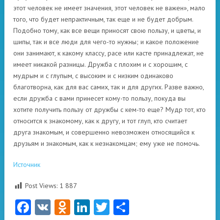
этот человек не имеет значения, этот человек не важен», мало
того, что будет непрактичным, так еще и не будет добрым.
Подобно тому, как все вещи приносят свою пользу, и цветы, и
шипы, так и все люди для чего-то нужны; и какое положение
они занимают, к какому классу, расе или касте принадлежат, не
имеет никакой разницы. Дружба с плохим и с хорошим, с
мудрым и с глупым, с высоким и с низким одинаково
благотворна, как для вас самих, так и для других. Разве важно,
если дружба с вами принесет кому-то пользу, покуда вы
хотите получить пользу от дружбы с кем-то еще? Мудр тот, кто
относится к знакомому, как к другу, и тот глуп, кто считает
друга знакомым, и совершенно невозможен относящийся к
друзьям и знакомым, как к незнакомцам; ему уже не помочь.
Источник
Post Views:
1 887
Facebook
VK
Odnoklassniki
LinkedIn
Twitter
Отправить