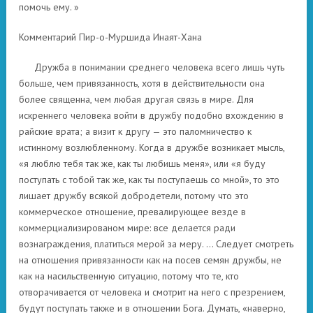
помочь ему. »
Комментарий Пир-о-Муршида Инаят-Хана
Дружба в понимании среднего человека всего лишь чуть
больше, чем привязанность, хотя в действительности она
более священна, чем любая другая связь в мире. Для
искреннего человека войти в дружбу подобно вхождению в
райские врата; а визит к другу — это паломничество к
истинному возлюбленному. Когда в дружбе возникает мысль,
«я люблю тебя так же, как ты любишь меня», или «я буду
поступать с тобой так же, как ты поступаешь со мной», то это
лишает дружбу всякой добродетели, потому что это
коммерческое отношение, превалирующее везде в
коммерциализированом мире: все делается ради
вознаграждения, платиться мерой за меру. … Следует смотреть
на отношения привязанности как на посев семян дружбы, не
как на насильственную ситуацию, потому что те, кто
отворачивается от человека и смотрит на него с презрением,
будут поступать также и в отношении Бога. Думать, «наверно,