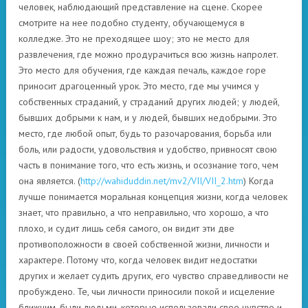
человек, наблюдающий представление на сцене. Скорее
смотрите на нее подобно студенту, обучающемуся в
колледже. Это не преходящее шоу; это не место для
развлечения, где можно продурачиться всю жизнь напролет.
Это место для обучения, где каждая печаль, каждое горе
приносит драгоценный урок. Это место, где мы учимся у
собственных страданий, у страданий других людей; у людей,
бывших добрыми к нам, и у людей, бывших недобрыми. Это
место, где любой опыт, будь то разочарования, борьба или
боль, или радости, удовольствия и удобство, привносят свою
часть в понимание того, что есть жизнь, и осознание того, чем
она является. (
http://wahiduddin.net/mv2/VII/VII_2.htm
) Когда
лучше понимается моральная концепция жизни, когда человек
знает, что правильно, а что неправильно, что хорошо, а что
плохо, и судит лишь себя самого, он видит эти две
противоположности в своей собственной жизни, личности и
характере. Потому что, когда человек видит недостатки
других и желает судить других, его чувство справедливости не
пробуждено. Те, чьи личности приносили покой и исцеление
ближним, были людьми, которые использовали свое чувство и