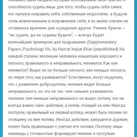
способность судить лишь для того, чтобы судить себя самих,
кто пытался исправить себя, собственные недостатки; а будучи
столь вовлеченными в исправление себя, в их жизни совсем не
оставалось времени для осуждения других. Учение Христа —
“не судите, да не судимы будете”, — всегда будет
величайшим примером для подражания. (Supplementary
Papers, Psychology III», by Hazrat Inayat Khan (unpublished) На
каждой ступени эволюции человека концепции хорошего и
плохого, правильного и неправильного, меняются. Как они
меняются? Видит ли он больше плохого, или меньше плохого,
по мере того, как развивается? Естественно, могут подумать,
что с развитием добродетели, человек видит больше
неправильного, но это не так; чем сильнее развивается
человек, тем меньше неправильного он видит, потому что не
всегда важно само действие, а мотив, стоящий за ним. Иногда
поступок, правильный на первый взгляд, может быть плохим по
стоящему за ним мотиву. Иногда действие, кажущееся дурным,
может быть правильным с учетом его мотива. Поэтому лишь
невежды с готовностью формируют мнение о поступках