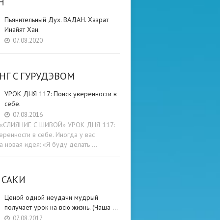
Н
Пьянительный Дух. ВАДАН. Хазрат
Инайят Хан.
07.08.2020
НГ C ГУРУДЭВОМ
УРОК ДНЯ 117: Поиск уверенности в
себе.
07.08.2016
и «СЛИЯНИЕ С ШИВОЙ» УРОК ДНЯ 117:
еренности в себе. Иногда у вас
а новая идея: «Я буду делать …
 САКИ
Ценой одной неудачи мудрый
получает урок на всю жизнь. (Чаша …
07.08.2017