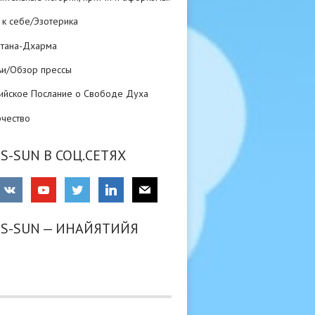
 к себе/Эзотерика
атана-Дхарма
ьи/Обзор прессы
ийское Послание о Свободе Духа
рчество
S-SUN В СОЦ.СЕТЯХ
RS-SUN — ИНАЙЯТИЙЯ