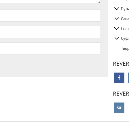
Путь
Сан
Стат
Суф
Тво
REVER
REVE