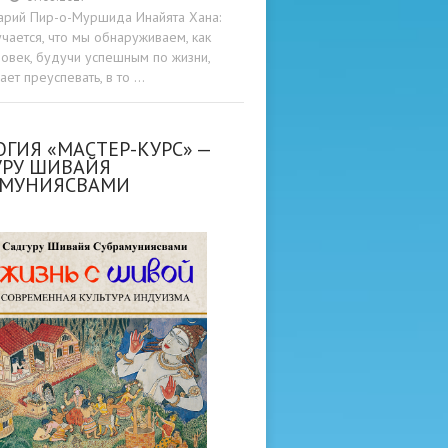
арий Пир-о-Муршида Инайята Хана:
учается, что мы обнаруживаем, как
овек, будучи успешным по жизни,
ет преуспевать, в то …
ГИЯ «МАСТЕР-КУРС» —
УРУ ШИВАЙЯ
АМУНИЯСВАМИ