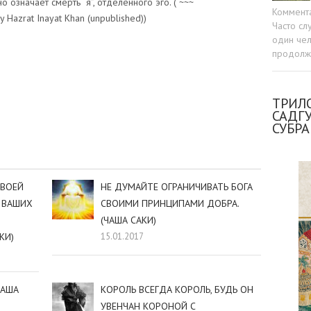
 означает смерть “я”, отделенного эго. ( ~~~
Коммент
y Hazrat Inayat Khan (unpublished))
Часто сл
один чел
продолжа
sniki
dIn
tter
Отправить
ТРИЛО
САДГ
СУБР
СВОЕЙ
НЕ ДУМАЙТЕ ОГРАНИЧИВАТЬ БОГА
 ВАШИХ
СВОИМИ ПРИНЦИПАМИ ДОБРА.
(ЧАША САКИ)
КИ)
15.01.2017
ЧАША
КОРОЛЬ ВСЕГДА КОРОЛЬ, БУДЬ ОН
УВЕНЧАН КОРОНОЙ С