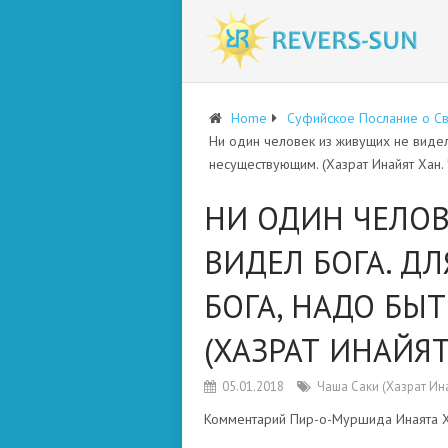
Home
Суфийское Послание о С
Ни один человек из живущих не видел 
несуществующим. (Хазрат Инайят Хан. 
НИ ОДИН ЧЕЛОВ
ВИДЕЛ БОГА. ДЛ
БОГА, НАДО БЫ
(ХАЗРАТ ИНАЙЯТ
05.01.2018
Чаша Саки (Хазрат Ин
Комментарий Пир-о-Муршида Инаята Х