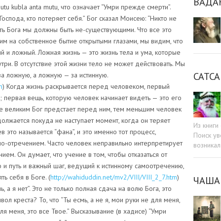
ВАДА
Mutu kubla anta mutu, что означает “Умри прежде смерти”.
Господа, кто потеряет себя.” Бог сказал Моисею: “Никто не
еть Бога мы должны быть не-существующими. Что все это
трим на собственное бытие открытыми глазами, мы видим, что
ый и ложный. Ложная жизнь — это жизнь тела и ума, которые
три. В отсутствие этой жизни тело не может действовать. Мы
САТСА
а ложную, а ложную — за истинную.
m
) Когда жизнь раскрывается перед человеком, первый
 первая вещь, которую человек начинает видеть — это его
ее великим Бог предстает перед ним, тем меньшим человек
должается покуда не наступает момент, когда он теряет
Из книг
в это называется “фана”, и это именно тот процесс,
Поиск ув
мо-отречением. Часто человек неправильно интерпретирует
возникал
ием. Он думает, что учение в том, чтобы отказаться от
то и путь и важный шаг, ведущий к истинному самоотречению,
ь себя в Боге. (
http://wahiduddin.net/mv2/VIII/VIII_2_7.htm
)
ЧАША
, а я нет”. Это не только полная сдача на волю Бога, это
вол креста? То, что “Ты есмь, а не я, мои руки не для меня,
ля меня, это все Твое.” Высказывание (в хадисе) “Умри