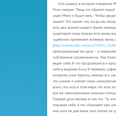
Есть (хадис), в котором говорится: 
Поэт говорит: “Лишь тот обретет покой 
узрит Меня и будет жить.” Чтобы увид
значит? Это значит, что, когда мы смо
есть два аспекта нашего бытия: истинн
существуют лишь покуда есть жизнь вну
ошибочно принимаем истинную жизнь з
(
http://wahiduddin.net/mv2/VII/VII_26.ht
преподаваемый ею урок — в смирении;
собственная ограниченность. Чем бол
видит себя. И это продолжается и про
себя в видении Бога. В терминах суфие
которому учил Христос, именуя его са
это учение и считает отказ самоотречен
всего, что есть в этом мире. Но хотя э
все же самоотречение означает потерят
Первый урок мистика в том, что “Ты есмь
стирание себя. А что объясняет нам сим
мои ноги не для меня, моя голова не д