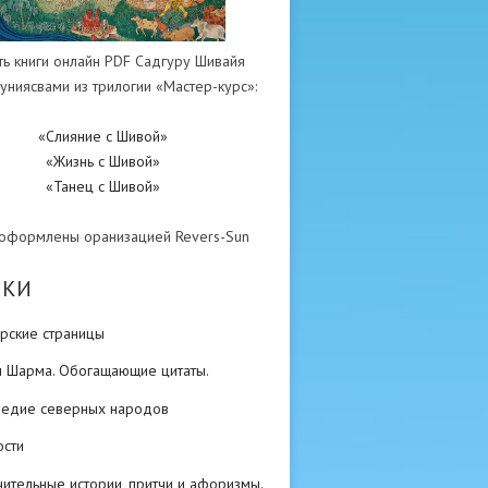
ть книги онлайн PDF Садгуру Шивайя
униясвами из трилогии «Мастер-курс»:
«Слияние с Шивой»
«Жизнь с Шивой»
«Танец с Шивой»
 оформлены оранизацией Revers-Sun
ИКИ
рские страницы
н Шарма. Обогащающие цитаты.
ледие северных народов
ости
ительные истории, притчи и афоризмы.