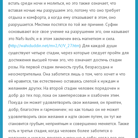
встать среди ночи и молиться, но это также означает, что
вставая ночью мы разрушаем эго, потому что оно требует
отдыха и комфорта, а когда ему отказывают в этом, оно
разрушается. Мистики постятся по той же причине. Суфии
основывают все свое учение на разрушении эго, они называют
это Nafs-kushi, и в этом заключен весь магнетизм и сила.
(
http://wahiduddin.net/mv2/V/V_27.htm
) Для каждой души
существуют четыре стадии, через которые следует пройти для
достижения высшей точки эго, что означает достичь стадии
розы. На первой стадии личность груба, безрассудна и
неосмотрительна. Она заботится лишь о том, чего хочет и что
ей нравится, так естественно оставаясь слепой к нуждам и
желаниям других. На второй стадии человек порядочен и
добр до тех пор, пока он заинтересован и озабочен этим.
Покуда он может удовлетворить свои желания, он приятен,
добр, благостен и гармоничен; но как только он не может
удовлетворить свои желания и идти своим путем, он тут же
становится грубым, неприятным и совершенно меняется. Также
есть и третья стадия, когда человек более заботится о
желаниях и нуждах другого и меньше о себе; когда все его