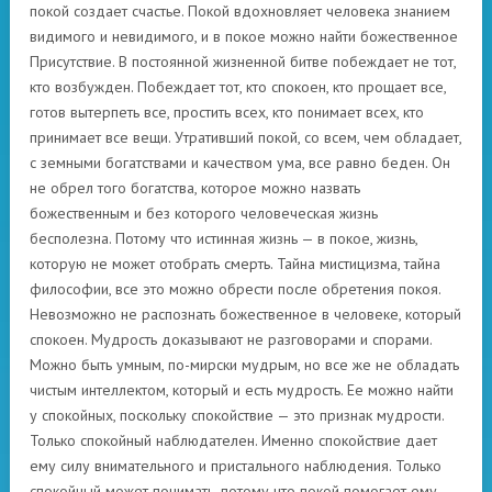
покой создает счастье. Покой вдохновляет человека знанием
видимого и невидимого, и в покое можно найти божественное
Присутствие. В постоянной жизненной битве побеждает не тот,
кто возбужден. Побеждает тот, кто спокоен, кто прощает все,
готов вытерпеть все, простить всех, кто понимает всех, кто
принимает все вещи. Утративший покой, со всем, чем обладает,
с земными богатствами и качеством ума, все равно беден. Он
не обрел того богатства, которое можно назвать
божественным и без которого человеческая жизнь
бесполезна. Потому что истинная жизнь — в покое, жизнь,
которую не может отобрать смерть. Тайна мистицизма, тайна
философии, все это можно обрести после обретения покоя.
Невозможно не распознать божественное в человеке, который
спокоен. Мудрость доказывают не разговорами и спорами.
Можно быть умным, по-мирски мудрым, но все же не обладать
чистым интеллектом, который и есть мудрость. Ее можно найти
у спокойных, поскольку спокойствие — это признак мудрости.
Только спокойный наблюдателен. Именно спокойствие дает
ему силу внимательного и пристального наблюдения. Только
спокойный может понимать, потому что покой помогает ему