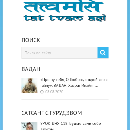
ПОИСК
ВАДАН
«Прошу тебя, О Любовь, открой свою
тайну». ВАДАН. Хазрат Инайят …
08.08.2020
САТСАНГ C ГУРУДЭВОМ
УРОК ДНЯ 118: Будьте cами cебе
другом.