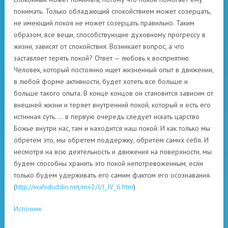
понимать. Только обладающий спокойствием может созерцать,
не имеющий покоя не может созерцать правильно. Таким
образом, все вещи, способствующие духовному прогрессу в
жизни, зависят от спокойствия. Возникает вопрос, а что
заставляет терять покой? Ответ — любовь к восприятию.
Человек, который постоянно ищет жизненный опыт в движении,
в любой форме активности, будет хотеть все больше и
больше такого опыта. В конце концов он становится зависим от
внешней жизни и теряет внутренний покой, который и есть его
истинная суть. … в первую очередь следует искать царство
Божье внутри нас, там и находится наш покой. И как только мы
обретем это, мы обретем поддержку, обретём самих себя. И
несмотря на всю деятельность и движения на поверхности, мы
будем способны хранить это покой непотревоженным, если
только будем удерживать его самим фактом его осознавания.
(
http://wahiduddin.net/mv2/I/I_IV_6.htm
)
Источник