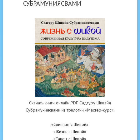
СУБРАМУНИЯСВАМИ
Скачать книги онлайн PDF Садгуру Шивайя
Субрамуниясвами из трилогии «Мастер-курс»:
«Слияние с Шивой»
«Жизнь с Шивой»
«Танец с Шивой»