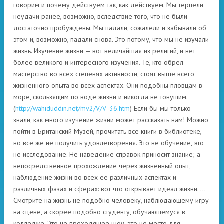
говорим и почему действуем так, как действуем. Мы терпели
неудачи ранее, возможно, вследствие того, что не были
достаточно пробуждены. Мы падали, сожалели и забывали об
этом и, возможно, падали снова. Это потому, что мы не изучали
жизнь. Изучение жизни — вот величайшая из религий, и нет
более великого и интересного изучения. Те, кто обрел
мастерство во всех степенях активности, стоят выше всего
жизненного опыта во всех аспектах. Они подобны пловцам в
море, скользящим по воде жизни и никогда не тонущим.
(
http://wahiduddin.net/mv2/V/V_36.htm
) Если бы мы только
знали, как много изучение жизни может рассказать нам! Можно
пойти в Британский Музей, прочитать все книги в библиотеке,
но все же не получить удовлетворения. Это не обучение, это
не исследование. Не наведение справок приносит знание; а
непосредственное прохождение через жизненный опыт,
наблюдение жизни во всех ее различных аспектах и
различных фазах и сферах: вот что открывает идеал жизни. …
Смотрите на жизнь не подобно человеку, наблюдающему игру
на сцене, а скорее подобно студенту, обучающемуся в
колледже. Это не преходящее шоу, это не место для