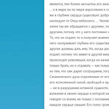
является, тем более несчастна его жиз
… и в мире он по мере взросления и со
же в глубине сердца существует добро
наследует от Отца небесного. … Челов
затем так же обращается с другими; п
другими, потому что у него постоянно е
То, что он отдает, то и получает взамен
чего заслуживает глубина его существа
другие должны дать ему. Но, когда дел
отдает, потому что живет в другой жиз
происходит революция, когда он начин
только брать, но и отдавать — как толь
но тем, что сам дарит сострадание, тог
Сатанического духа отделенным от ег
его естественной силой, свободой и п
— не в разрушении истинной сущности,
взлелеял в своем сердце и которой он
говорит со всеми, не только с посланн
каждое сердце слышит. Его голос гром