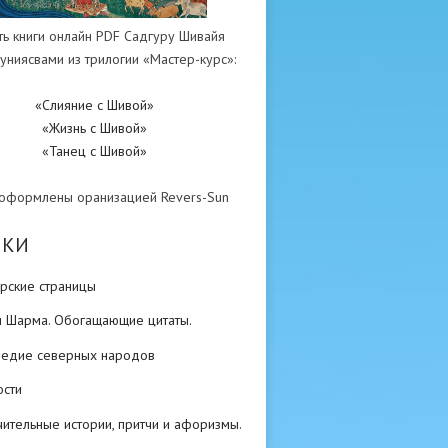
ть книги онлайн PDF Садгуру Шивайя
униясвами из трилогии «Мастер-курс»:
«Слияние с Шивой»
«Жизнь с Шивой»
«Танец с Шивой»
 оформлены оранизацией Revers-Sun
ИКИ
рские страницы
н Шарма. Обогащающие цитаты.
ледие северных народов
ости
ительные истории, притчи и афоризмы.