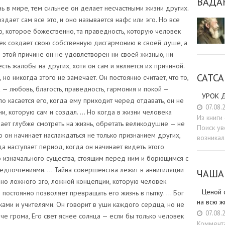
ВАДА
нь в мире, тем сильнее он делает несчастными жизни других.
здает сам все это, и оно называется нафс или эго. Но все
, которое божественно, та праведность, которую человек
ек создает свою собственную дисгармонию в своей душе, а
о этой причине он не удовлетворен ни своей жизнью, ни
сть жалобы на других, хотя он сам и является их причиной.
САТСА
, но никогда этого не замечает. Он постоянно считает, что то,
 — любовь, благость, праведность, гармония и покой —
УРОК Д
о касается его, когда ему приходит черед отдавать, он не
07.08.
ни, которую сам и создал. … Но когда в жизни человека
Из книг
ает глубже смотреть на жизнь, обретать великодушие — не
Поиск ув
ко он начинает наслаждаться не только признанием других,
возникал
да наступает период, когда он начинает видеть этого
о изначального существа, стоящим перед ним и борющимся с
редпочтениями. … Тайна совершенства лежит в аннигиляции
ЧАША
 но ложного эго, ложной концепции, которую человек
Ценой 
 постоянно позволяет превращать его жизнь в пытку. … Бог
на всю ж
иками и учителями. Он говорит в уши каждого сердца, но не
07.08.
че грома, Его свет яснее солнца — если бы только человек
Коммент