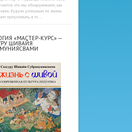
учается, что мы обнаруживаем, как
овек, будучи успешным по жизни,
ет преуспевать, в то …
ГИЯ «МАСТЕР-КУРС» —
УРУ ШИВАЙЯ
АМУНИЯСВАМИ