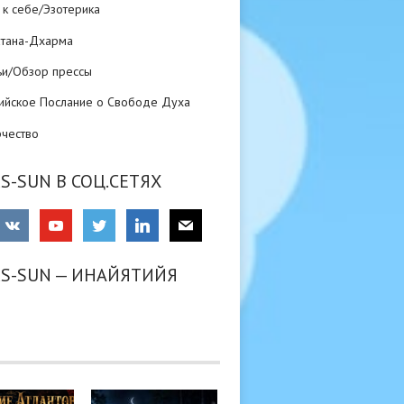
 к себе/Эзотерика
атана-Дхарма
ьи/Обзор прессы
ийское Послание о Свободе Духа
рчество
S-SUN В СОЦ.СЕТЯХ
RS-SUN — ИНАЙЯТИЙЯ