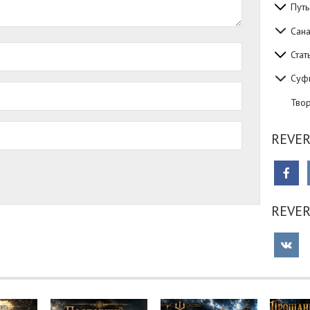
Путь
Сан
Стат
Суф
Тво
REVER
REVE