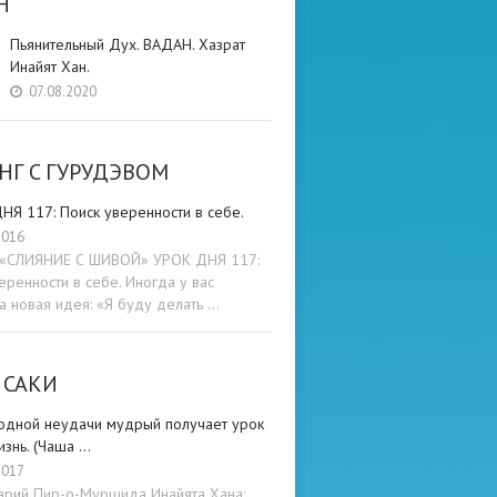
Н
Пьянительный Дух. ВАДАН. Хазрат
Инайят Хан.
07.08.2020
НГ C ГУРУДЭВОМ
НЯ 117: Поиск уверенности в себе.
2016
и «СЛИЯНИЕ С ШИВОЙ» УРОК ДНЯ 117:
еренности в себе. Иногда у вас
а новая идея: «Я буду делать …
 САКИ
одной неудачи мудрый получает урок
изнь. (Чаша …
2017
арий Пир-о-Муршида Инайята Хана: