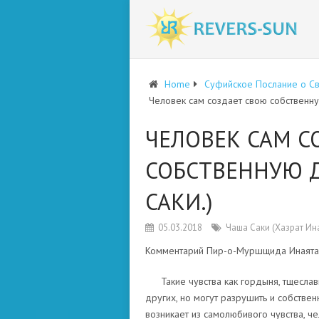
Home
Суфийское Послание о С
Человек сам создает свою собственну
ЧЕЛОВЕК САМ С
СОБСТВЕННУЮ 
САКИ.)
05.03.2018
Чаша Саки (Хазрат Ин
Комментарий Пир-о-Муршщида Инаята 
Такие чувства как гордыня, тщеслав
других, но могут разрушить и собстве
возникает из самолюбивого чувства, ч