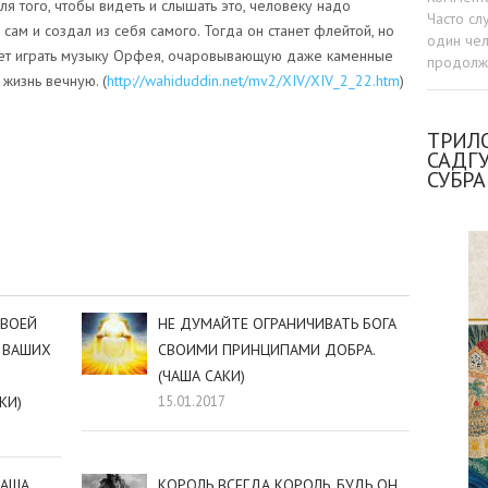
ля того, чтобы видеть и слышать это, человеку надо
Часто сл
 сам и создал из себя самого. Тогда он станет флейтой, но
один чел
ет играть музыку Орфея, очаровывающую даже каменные
продолжа
 жизнь вечную. (
http://wahiduddin.net/mv2/XIV/XIV_2_22.htm
)
ТРИЛО
САДГ
СУБР
sniki
dIn
tter
Отправить
СВОЕЙ
НЕ ДУМАЙТЕ ОГРАНИЧИВАТЬ БОГА
 ВАШИХ
СВОИМИ ПРИНЦИПАМИ ДОБРА.
(ЧАША САКИ)
КИ)
15.01.2017
ЧАША
КОРОЛЬ ВСЕГДА КОРОЛЬ, БУДЬ ОН