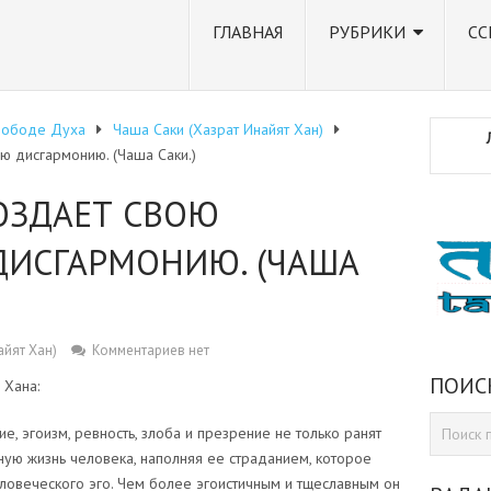
ГЛАВНАЯ
РУБРИКИ
СС
вободе Духа
Чаша Саки (Хазрат Инайят Хан)
ю дисгармонию. (Чаша Саки.)
ОЗДАЕТ СВОЮ
ДИСГАРМОНИЮ. (ЧАША
айят Хан)
Комментариев нет
ПОИС
Хана:
ие, эгоизм, ревность, злоба и презрение не только ранят
нную жизнь человека, наполняя ее страданием, которое
еловеческого эго. Чем более эгоистичным и тщеславным он