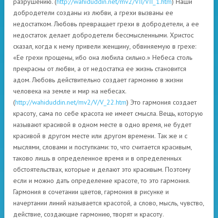
разрушению. (
http://wahiduddin.net/mv2/VII/VII_1.htm
) Наши
добродетели созданы из любви, а грехи вызваны ее
недостатком. Любовь превращает грехи в добродетели, а ее
недостаток делает добродетели бессмысленными. Христос
сказал, когда к нему привели женщину, обвиняемую в грехе:
«Ее грехи прощены, ибо она любила сильно.» Небеса столь
прекрасны от любви, а от недостатка ее жизнь становится
адом. Любовь действительно создает гармонию в жизни
человека на земле и мир на небесах.
(
http://wahiduddin.net/mv2/V/V_22.htm
) Это гармония создает
красоту, сама по себе красота не имеет смысла. Вещь, которую
называют красивой в одном месте в одно время, не будет
красивой в другом месте или другом времени. Так же и с
мыслями, словами и поступками: то, что считается красивым,
таково лишь в определенное время и в определенных
обстоятельствах, которые и делают это красивым. Поэтому
если и можно дать определение красоте, то это гармония.
Гармония в сочетании цветов, гармония в рисунке и
начертании линий называется красотой, а слово, мысль, чувство,
действие, создающие гармонию, творят и красоту.