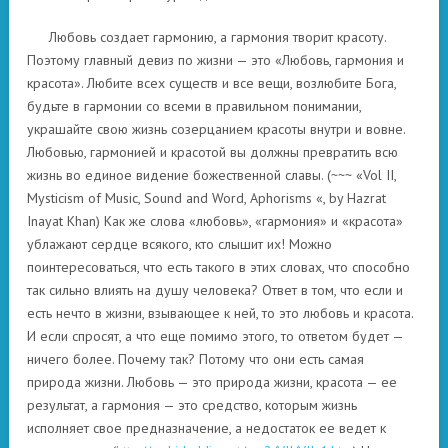
Любовь создает гармонию, а гармония творит красоту.
Поэтому главный девиз по жизни — это «Любовь, гармония и
красота». Любите всех существ и все вещи, возлюбите Бога,
будьте в гармонии со всеми в правильном понимании,
украшайте свою жизнь созерцанием красоты внутри и вовне.
Любовью, гармонией и красотой вы должны превратить всю
жизнь во единое видение божественной славы. (~~~ «Vol II,
Mysticism of Music, Sound and Word, Aphorisms «, by Hazrat
Inayat Khan) Как же слова «любовь», «гармония» и «красота»
ублажают сердце всякого, кто слышит их! Можно
поинтересоваться, что есть такого в этих словах, что способно
так сильно влиять на душу человека? Ответ в том, что если и
есть нечто в жизни, взывающее к ней, то это любовь и красота.
И если спросят, а что еще помимо этого, то ответом будет —
ничего более. Почему так? Потому что они есть самая
природа жизни. Любовь — это природа жизни, красота — ее
результат, а гармония — это средство, которым жизнь
исполняет свое предназначение, а недостаток ее ведет к