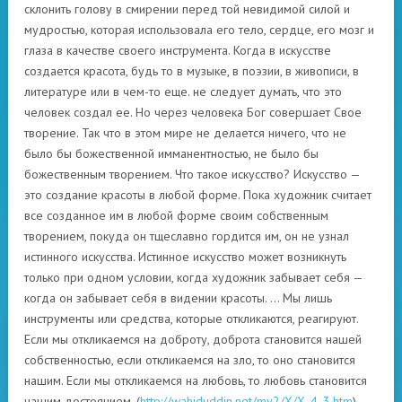
склонить голову в смирении перед той невидимой силой и
мудростью, которая использовала его тело, сердце, его мозг и
глаза в качестве своего инструмента. Когда в искусстве
создается красота, будь то в музыке, в поэзии, в живописи, в
литературе или в чем-то еще. не следует думать, что это
человек создал ее. Но через человека Бог совершает Свое
творение. Так что в этом мире не делается ничего, что не
было бы божественной имманентностью, не было бы
божественным творением. Что такое искусство? Искусство —
это создание красоты в любой форме. Пока художник считает
все созданное им в любой форме своим собственным
творением, покуда он тщеславно гордится им, он не узнал
истинного искусства. Истинное искусство может возникнуть
только при одном условии, когда художник забывает себя —
когда он забывает себя в видении красоты. … Мы лишь
инструменты или средства, которые откликаются, реагируют.
Если мы откликаемся на доброту, доброта становится нашей
собственностью, если откликаемся на зло, то оно становится
нашим. Если мы откликаемся на любовь, то любовь становится
нашим достоянием. (
http://wahiduddin.net/mv2/X/X_4_3.htm
)