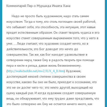
Комментарий Пир-о Муршида Инаята Хана:
Надо не просто быть художником, надо стать самим
искусством. Тогда к тому, кто столь поглощен своей работой,
что забывает себя, эта способность, эта интуиция, этот навык
придет естественным образом. Он станет творить чудеса и его
искусство станет совершенным выражением того, что у него в
уме. … Люди считают, что художник создает нечто, но в
действительности, это Бог доводит это нечто до
совершенства. Так же, как Бог находит удовольствие в
сотворении мира, также Ему в радость творить при помощи
пера и кисти и резца, давая жизнь безжизненному.
(
http://wahiduddin.net/mv2/X/X_4_8.htm
) Художник,
достигнувший некоей степени совершенства в своем
искусстве, каково бы оно ни было, приходит к осознанию, что
это не он достиг чего-то; это некто другой, выходящий на
сцену каждый раз. И когда художник создает совершенную
вещь, он обнаруживает, что ему трудно даже представить, что
это было сотворено им. Ему не остается ничего иного, как