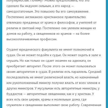
популярностью. Почему? Можно предположить, что это
сделало бы индуизм сильным, а его народ —
самодостаточным. Это повысило бы его самоуважение.
Постепенно англиканско-христианское правительство
отвлекало преданных от храма и философов, а учителей от
религии в светский мир. Постепенно они увлекли женщин из
домов на работу, а священников из храмов — на более
высокооплачиваемые профессии.
Студент юридического факультета не имеет полномочий в
судах. Он не может подойти к судье. Он может сидеть в зале и
слушать. Но как только он сдает экзамен на адвоката, он
приобретает авторитет. После этого он может пользоваться
своим авторитетом в судах. В религии есть параллель. Средний
последователь не имеет религиозной власти, но назначенный
или рукоположенный министр получил власть от всех членов и
других министров. У мусульман есть авторитетные министры, у
буддистов — авторитетные священники, как и у христиан. У
всех есть свои церкви, храмы и молельные дома, где
служители и священники выполняют свою работу. Современная