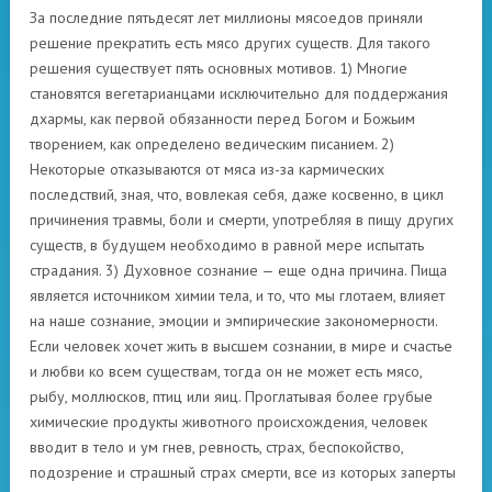
За последние пятьдесят лет миллионы мясоедов приняли
решение прекратить есть мясо других существ. Для такого
решения существует пять основных мотивов. 1) Многие
становятся вегетарианцами исключительно для поддержания
дхармы, как первой обязанности перед Богом и Божьим
творением, как определено ведическим писанием. 2)
Некоторые отказываются от мяса из-за кармических
последствий, зная, что, вовлекая себя, даже косвенно, в цикл
причинения травмы, боли и смерти, употребляя в пищу других
существ, в будущем необходимо в равной мере испытать
страдания. 3) Духовное сознание — еще одна причина. Пища
является источником химии тела, и то, что мы глотаем, влияет
на наше сознание, эмоции и эмпирические закономерности.
Если человек хочет жить в высшем сознании, в мире и счастье
и любви ко всем существам, тогда он не может есть мясо,
рыбу, моллюсков, птиц или яиц. Проглатывая более грубые
химические продукты животного происхождения, человек
вводит в тело и ум гнев, ревность, страх, беспокойство,
подозрение и страшный страх смерти, все из которых заперты