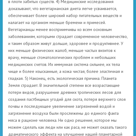
в плоти забитых существ. 4) Медицинские исследования
доказывают, что вегетарианская диета легче усваивается,
обеспечивает более широкий набор питательных веществ и
налагает на организм меньше бремени и примесей.
Вегетарианцы менее восприимчивы ко всем основным
заболеваниям, которыми страдает современное человечество,
и таким образом живут дольше, здоровее и продуктивнее. У
них меньше физических жалоб, меньше частых визитов к
врачу, меньше стоматологических проблем и небольших
медицинских счетов. Их иммунная система сильнее, их тела
чище и более изысканные, а кожа чистая, более эластичная и
гладкая. 5) Наконец, есть экологическая причина. Планета
Земля страдает. В значительной степени все возрастающие
потери видов, разрушение древних тропических лесов для
создания пастбищных угодий для скота, потеря верхнего слоя
почвы и последующее увеличение загрязнений водой и
загрязнение воздуха были прослежены до единого факта
мяса в рационе человека. Ни одно решение, которое мы
можем сделать как люди или как раса, не может оказать такого
драматического эффекта на улучшение нашей планетарной