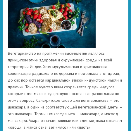
Вегетарианство на протяжении тысячелетий являлось
принципом этики здоровья и окружающей среды на всей
территории Индии. Хотя мусульманская и христианская
колонизация радикально подорвала и подорвала этот идеал,
до сих пор остается кардинальной этикой индуистской мысли и
практики. Тонкое чувство вины сохраняется среди индусов,
которые едят мясо, и существуют постоянные разногласия по
этому вопросу. Санскритское слово для вегетарианства — это
шакахара, а один из соответствующей вегетарианской диеты —
это шакахари. Термин «мясоедание» — мансахара, а мясоед —
мансахари. Ахара означает «пища» или «диета», шака означает
«овощ», а манса означает «мясо» или «плоть».