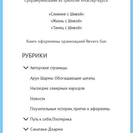
Субрамуниясвами из трилогии «Мастер-курс»:
«Слияние с Шивой»
«Жизнь с Шивой»
«Танец с Шивой»
Книги оформлены оранизацией Revers-Sun
РУБРИКИ
Авторские страницы
Арун Шарма. Обогащающие цитаты.
Наследие северных народов
Новости
Поучительные истории, притчи и афоризмы.
Путь к себе/Эзотерика
Санатана-Дхарма