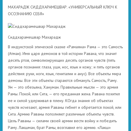
МАХАРАДЖ СИДДХАРАМЕШВАР. «УНИВЕРСАЛЬНЫЙ КЛЮЧ К
ОСОЗНАНИЮ СЕБЯ»
Сиддхарамешвар Махарадж
В индуистской эпической сказке «Рамаяна» Рама — это Самость
(Атман). Имя царя демонов в той истории Равана, что значит
десять ртов, символизирующих десять органов чувств (пять
органов познания: глаза, уши, нос, язык и кожу; и пять органов
действия: руки, ноги, язык, гениталии и анус). Все объекты мира
демоны. Все эти объекты стараются обмануть Самость, Раму.
Ум — это обезьяна, Хануман. Правильные мысли — это армия
Рамы. Покой, или Сита, — его преданная жена. Равана похитил
ее и силой удерживал в плену. КОгда знания об объектах
чувств исчезают, армия Раваны гибнет и обретается покой, или
Сита. Армию Раваны пополняют различные объекты чувств.
Цель Раваны — силами своей армии вести войну и победить
Раму. Лакшман, брат Рамы, возглавил его армию. «Лакш»