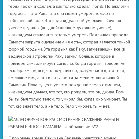
тебя» Так он и сделал, а как только сделал, погиб. По аналогии,
гордость — это Равана, и она может умереть только по
собственной воле. Это индивидуальный ум, джива. Слушая
учение веданты (не-двойственное духовное учение),
индивидуум становится готовым умереть. Подлинная природа
Самости закрыта ощущением «я есть», которая является тонкой
формой гордыни. Эта гордыня как Раху, затмевающий все (в
ведической астрологии Раху затмил Солнце, которое в
примере символизирует Самость). Когда гордыня говорит «я
есть Брахман», все, что под этим подразумевается, это тело,
имеющее имя, а это и называется затмением «подлинной
Самости». Пока существует это рожденное тело с именем,
индивидуум думает, что тот, кто рожден, это он, джива. Если
бы ты был только телом, то умирал бы, когда оно умирает. Ты
тот, кто знает тело, а не тело. Тело умирает, ты — нет.
С помощью армии Ханумана Лакшман уничтожил армию