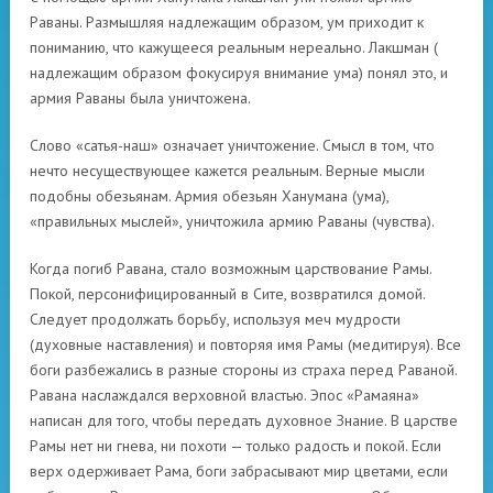
Раваны. Размышляя надлежащим образом, ум приходит к
пониманию, что кажущееся реальным нереально. Лакшман (
надлежащим образом фокусируя внимание ума) понял это, и
армия Раваны была уничтожена.
Слово «сатья-наш» означает уничтожение. Смысл в том, что
нечто несуществующее кажется реальным. Верные мысли
подобны обезьянам. Армия обезьян Ханумана (ума),
«правильных мыслей», уничтожила армию Раваны (чувства).
Когда погиб Равана, стало возможным царствование Рамы.
Покой, персонифицированный в Сите, возвратился домой.
Следует продолжать борьбу, используя меч мудрости
(духовные наставления) и повторяя имя Рамы (медитируя). Все
боги разбежались в разные стороны из страха перед Раваной.
Равана наслаждался верховной властью. Эпос «Рамаяна»
написан для того, чтобы передать духовное Знание. В царстве
Рамы нет ни гнева, ни похоти — только радость и покой. Если
верх одерживает Рама, боги забрасывают мир цветами, если