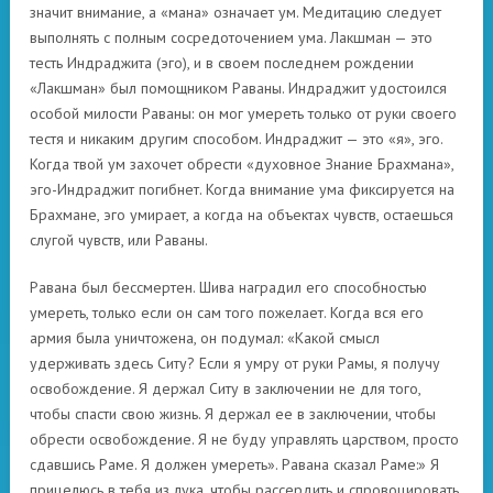
значит внимание, а «мана» означает ум. Медитацию следует
выполнять с полным сосредоточением ума. Лакшман — это
тесть Индраджита (эго), и в своем последнем рождении
«Лакшман» был помощником Раваны. Индраджит удостоился
особой милости Раваны: он мог умереть только от руки своего
тестя и никаким другим способом. Индраджит — это «я», эго.
Когда твой ум захочет обрести «духовное Знание Брахмана»,
эго-Индраджит погибнет. Когда внимание ума фиксируется на
Брахмане, эго умирает, а когда на объектах чувств, остаешься
слугой чувств, или Раваны.
Равана был бессмертен. Шива наградил его способностью
умереть, только если он сам того пожелает. Когда вся его
армия была уничтожена, он подумал: «Какой смысл
удерживать здесь Ситу? Если я умру от руки Рамы, я получу
освобождение. Я держал Ситу в заключении не для того,
чтобы спасти свою жизнь. Я держал ее в заключении, чтобы
обрести освобождение. Я не буду управлять царством, просто
сдавшись Раме. Я должен умереть». Равана сказал Раме:» Я
прицелюсь в тебя из лука, чтобы рассердить и спровоцировать