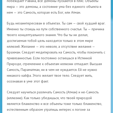
побеждает Равана, все демоны пускаются в пляс. Объекты
мира — это демоны, а состояние ума без единого объекта в
нем — это Самость, которая есть Бог, или Атман.
Будь незаинтересован в объектах. Ты сам — свой худший враг.
Именно ты стоишь на пути собственного счастья. Ты — причина
твоего концептуального знания. Что бы ты ни делал,
достигаемая тобой цель находится только в этом мире
иллюзий. Желание — это неволя, а отсутствие желания —
Брахман. Следует медитировать на Самость, чтобы покончить с
привязанностью. Если постоянно остаешься в Истинной
Природе, стремление к объектам иллюзии отпадает. Высшая
Самость, Параматман, ни в чем не нуждается. Ей не нужно
никакого кайфа. Этого желает твое тело. Следует жить,
осознавая в уме этот факт.
Следует научиться различать Самость (Атман) и не-Самость
(иллюзию). Как только убедишься, что твоей природой
является блаженство и все объекты тоже только блаженство,
естественным образом утратишь интерес к погоне за