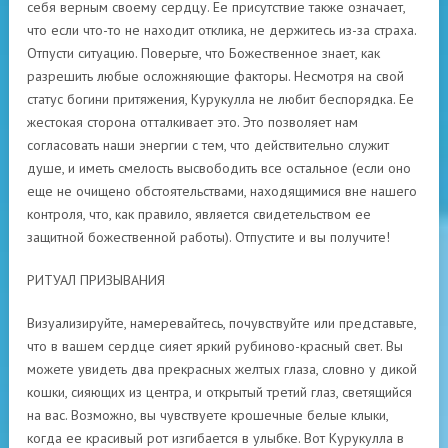
себя верным своему сердцу. Ее присутствие также означает,
что если что-то не находит отклика, не держитесь из-за страха.
Отпусти ситуацию. Поверьте, что Божественное знает, как
разрешить любые осложняющие факторы. Несмотря на свой
статус богини притяжения, Курукулла не любит беспорядка. Ее
жестокая сторона отталкивает это. Это позволяет нам
согласовать наши энергии с тем, что действительно служит
душе, и иметь смелость высвободить все остальное (если оно
еще не очищено обстоятельствами, находящимися вне нашего
контроля, что, как правило, является свидетельством ее
защитной божественной работы). Отпустите и вы получите!
РИТУАЛ ПРИЗЫВАНИЯ
Визуализируйте, намеревайтесь, почувствуйте или представьте,
что в вашем сердце сияет яркий рубиново-красный свет. Вы
можете увидеть два прекрасных желтых глаза, словно у дикой
кошки, сияющих из центра, и открытый третий глаз, светящийся
на вас. Возможно, вы чувствуете крошечные белые клыки,
когда ее красивый рот изгибается в улыбке. Вот Курукулла в