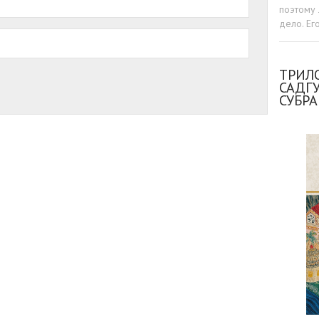
поэтому 
дело. Ег
ТРИЛО
САДГ
СУБР