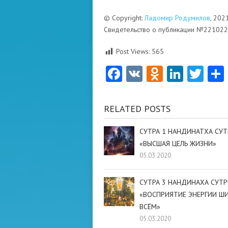
© Copyright:
Ладомир Родумилов
, 202
Свидетельство о публикации №22102
Post Views:
565
Facebook
VK
Odnoklas
Linke
Twi
RELATED POSTS
СУТРА 1 НАНДИНАТХА СУ
«ВЫСШАЯ ЦЕЛЬ ЖИЗНИ»
05.03.2020
СУТРА 3 НАНДИНАХА СУТ
«ВОСПРИЯТИЕ ЭНЕРГИИ Ш
ВСЁМ»
05.03.2020