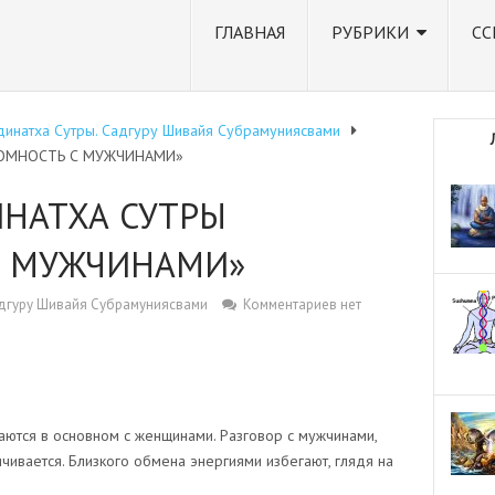
ГЛАВНАЯ
РУБРИКИ
СС
динатха Сутры. Садгуру Шивайя Субрамуниясвами
РОМНОСТЬ С МУЖЧИНАМИ»
ИНАТХА СУТРЫ
С МУЖЧИНАМИ»
адгуру Шивайя Субрамуниясвами
Комментариев нет
тся в основном с женщинами. Разговор с мужчинами,
ивается. Близкого обмена энергиями избегают, глядя на