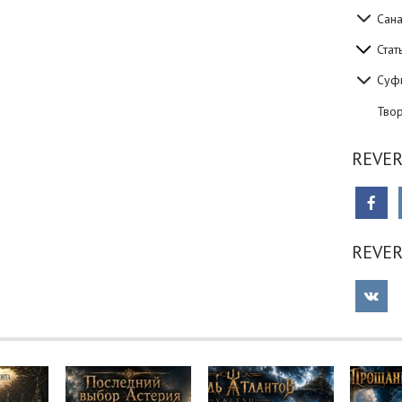
Сан
Стат
Суф
Тво
REVER
REVE