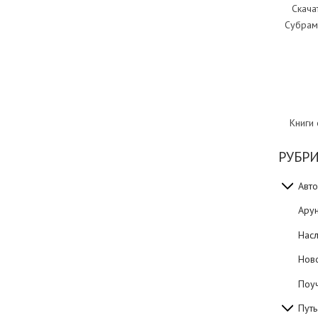
Скача
Субрам
Книги
РУБР
Авто
Ару
Нас
Нов
Поуч
Путь