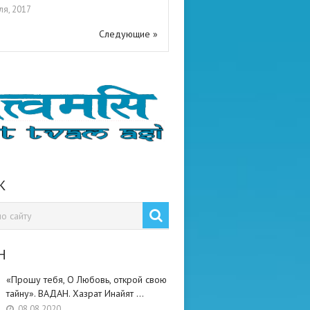
ля, 2017
Следующие »
К
Н
«Прошу тебя, О Любовь, открой свою
тайну». ВАДАН. Хазрат Инайят …
08.08.2020