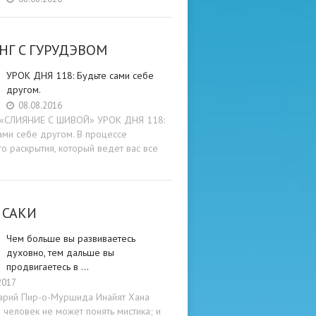
НГ C ГУРУДЭВОМ
УРОК ДНЯ 118: Будьте cами cебе
другом.
08.08.2016
и «СЛИЯНИЕ С ШИВОЙ» УРОК ДНЯ 118:
ами cебе другом. В процессе
о раскрытия, который ведет вас все
 САКИ
Чем больше вы развиваетесь
духовно, тем дальше вы
продвигаетесь в …
2017
арий Пир-о-Муршида Инайят Хана
человек не может понять мистика; и