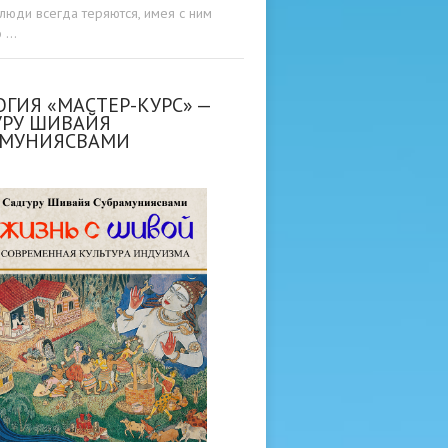
люди всегда теряются, имея с ним
о …
ГИЯ «МАСТЕР-КУРС» —
УРУ ШИВАЙЯ
АМУНИЯСВАМИ