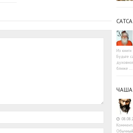
САТСА
Из книг
Будьте c
духовног
ближе …
ЧАША
08.08.
Коммент
Обычный 