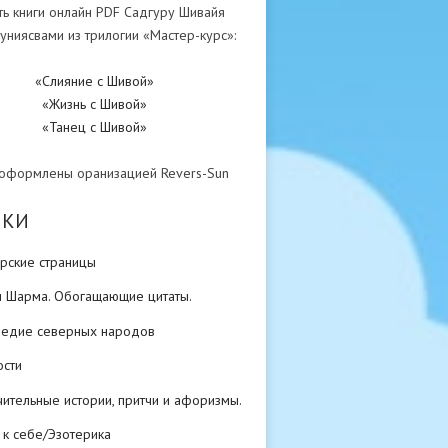
ть книги онлайн PDF Садгуру Шивайя
униясвами из трилогии «Мастер-курс»:
«Слияние с Шивой»
«Жизнь с Шивой»
«Танец с Шивой»
 оформлены оранизацией Revers-Sun
ИКИ
рские страницы
н Шарма. Обогащающие цитаты.
ледие северных народов
ости
ительные истории, притчи и афоризмы.
 к себе/Эзотерика