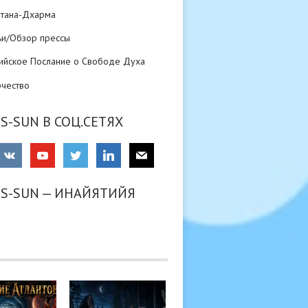
атана-Дхарма
ьи/Обзор прессы
ийское Послание о Свободе Духа
рчество
S-SUN В СОЦ.СЕТЯХ
RS-SUN — ИНАЙЯТИЙЯ