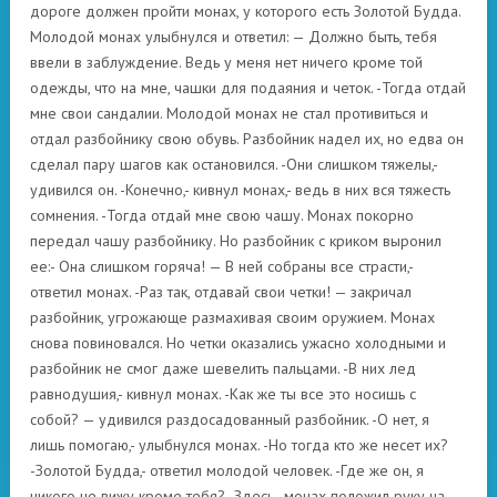
дороге должен пройти монах, у которого есть Золотой Будда.
Молодой монах улыбнулся и ответил: — Должно быть, тебя
ввели в заблуждение. Ведь у меня нет ничего кроме той
одежды, что на мне, чашки для подаяния и четок. -Тогда отдай
мне свои сандалии. Молодой монах не стал противиться и
отдал разбойнику свою обувь. Разбойник надел их, но едва он
сделал пару шагов как остановился. -Они слишком тяжелы,-
удивился он. -Конечно,- кивнул монах,- ведь в них вся тяжесть
сомнения. -Тогда отдай мне свою чашу. Монах покорно
передал чашу разбойнику. Но разбойник с криком выронил
ее:- Она слишком горяча! — В ней собраны все страсти,-
ответил монах. -Раз так, отдавай свои четки! — закричал
разбойник, угрожающе размахивая своим оружием. Монах
снова повиновался. Но четки оказались ужасно холодными и
разбойник не смог даже шевелить пальцами. -В них лед
равнодушия,- кивнул монах. -Как же ты все это носишь с
собой? — удивился раздосадованный разбойник. -О нет, я
лишь помогаю,- улыбнулся монах. -Но тогда кто же несет их?
-Золотой Будда,- ответил молодой человек. -Где же он, я
никого не вижу кроме тебя? -Здесь,- монах положил руку на