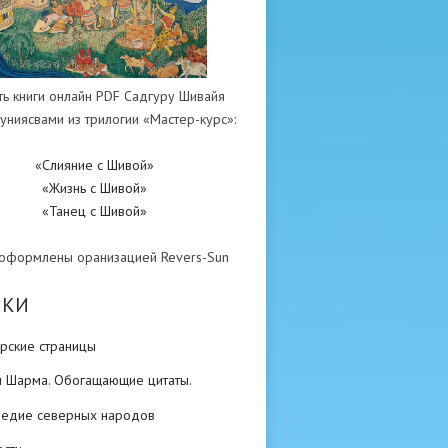
ть книги онлайн PDF Садгуру Шивайя
униясвами из трилогии «Мастер-курс»:
«Слияние с Шивой»
«Жизнь с Шивой»
«Танец с Шивой»
 оформлены оранизацией Revers-Sun
ИКИ
рские страницы
н Шарма. Обогащающие цитаты.
ледие северных народов