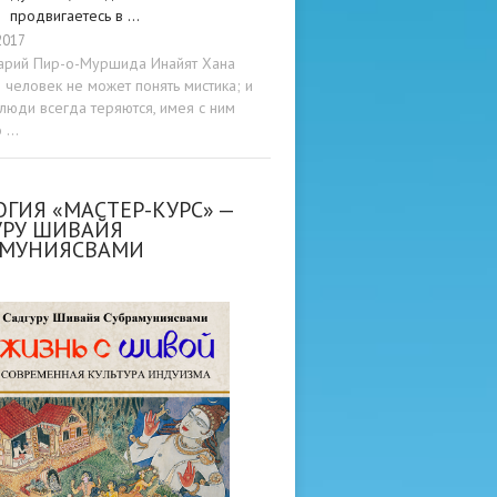
продвигаетесь в …
2017
арий Пир-о-Муршида Инайят Хана
человек не может понять мистика; и
люди всегда теряются, имея с ним
о …
ГИЯ «МАСТЕР-КУРС» —
УРУ ШИВАЙЯ
АМУНИЯСВАМИ