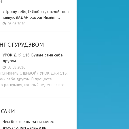
Н
«Прошу тебя, О Любовь, открой свою
тайну». ВАДАН. Хазрат Инайят …
08.08.2020
НГ C ГУРУДЭВОМ
УРОК ДНЯ 118: Будьте cами cебе
другом.
08.08.2016
и «СЛИЯНИЕ С ШИВОЙ» УРОК ДНЯ 118:
ами cебе другом. В процессе
о раскрытия, который ведет вас все
 САКИ
Чем больше вы развиваетесь
духовно, тем дальше вы