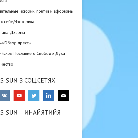
ости
ительные истории, притчи и афоризмы.
 к себе/Эзотерика
атана-Дхарма
ьи/Обзор прессы
ийское Послание о Свободе Духа
рчество
S-SUN В СОЦ.СЕТЯХ
RS-SUN — ИНАЙЯТИЙЯ