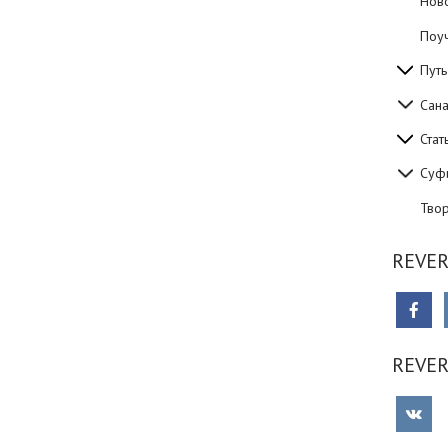
Нов
Поуч
Путь
Сан
Стат
Суф
Тво
REVER
REVE