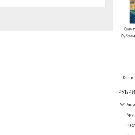
Скача
Субрам
Книги
РУБР
Авто
Ару
Нас