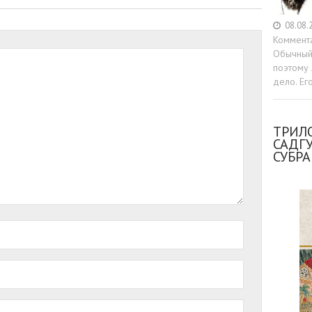
08.08.
Коммент
Обычный 
поэтому 
дело. Ег
ТРИЛО
САДГ
СУБР