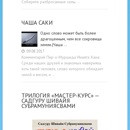
Соберите разбросанные силы, …
ЧАША САКИ
Одно слово может быть более
драгоценным, чем все сокровища
земли.(Чаша …
09.08.2017
Комментарий Пир-о-Муршида Инаята Хана:
Среди наших друзей и знакомых наверняка
есть такой человек, слово которого обладает
силой и весом, и …
ТРИЛОГИЯ «МАСТЕР-КУРС» —
САДГУРУ ШИВАЙЯ
СУБРАМУНИЯСВАМИ