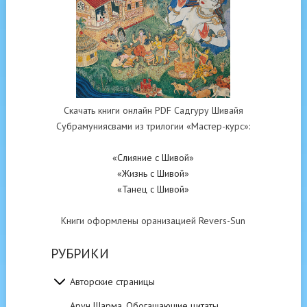
Скачать книги онлайн PDF Садгуру Шивайя
Субрамуниясвами из трилогии «Мастер-курс»:
«Слияние с Шивой»
«Жизнь с Шивой»
«Танец с Шивой»
Книги оформлены оранизацией Revers-Sun
РУБРИКИ
Авторские страницы
Арун Шарма. Обогащающие цитаты.