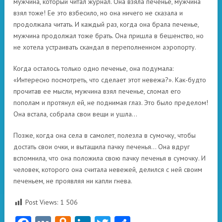
мужчина, который читал журнал. Она взяла печенье, мужчина
взял тоже! Ее это взбесило, но она ничего не сказала и
продолжала читать. И каждый раз, когда она брала печенье,
мужчина продолжал тоже брать. Она пришла в бешенство, но
не хотела устраивать скандал в переполненном аэропорту.
Когда осталось только одно печенье, она подумала:
«Интересно посмотреть, что сделает этот невежа?». Как-будто
прочитав ее мысли, мужчина взял печенье, сломал его
пополам и протянул ей, не поднимая глаз. Это было пределом!
Oна встала, собрала свои вещи и ушла…
Позже, когда она села в самолет, полезла в сумочку, чтобы
достать свои очки, и вытащила пачку печенья… Она вдруг
вспомнила, что она положила свою пачку печенья в сумочку. И
человек, которого она считала невежей, делился с ней своим
печеньем, не проявляя ни капли гнева.
Post Views:
1 506