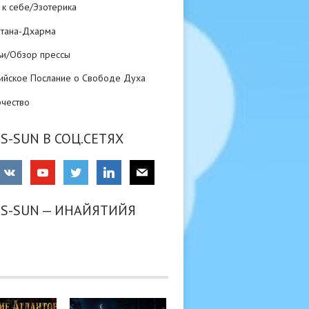
 к себе/Эзотерика
атана-Дхарма
ьи/Обзор прессы
ийское Послание о Свободе Духа
рчество
S-SUN В СОЦ.СЕТЯХ
RS-SUN — ИНАЙЯТИЙЯ