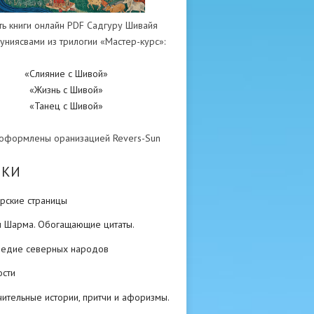
ть книги онлайн PDF Садгуру Шивайя
униясвами из трилогии «Мастер-курс»:
«Слияние с Шивой»
«Жизнь с Шивой»
«Танец с Шивой»
 оформлены оранизацией Revers-Sun
ИКИ
рские страницы
н Шарма. Обогащающие цитаты.
ледие северных народов
ости
ительные истории, притчи и афоризмы.