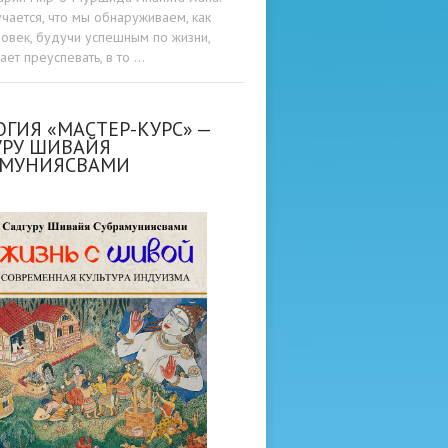
учается, что мы обнаруживаем, как
овек, будучи успешным по жизни,
ет преуспевать, в то …
ГИЯ «МАСТЕР-КУРС» —
УРУ ШИВАЙЯ
АМУНИЯСВАМИ