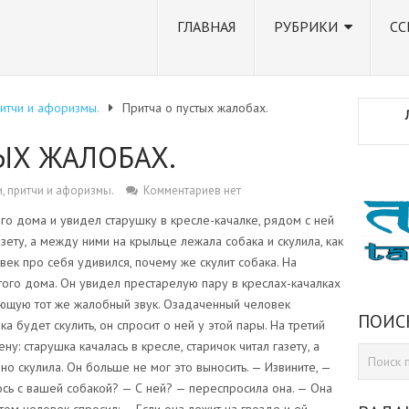
ГЛАВНАЯ
РУБРИКИ
СС
ритчи и афоризмы.
Притча о пустых жалобах.
ЫХ ЖАЛОБАХ.
, притчи и афоризмы.
Комментариев нет
 дома и увидел старушку в кресле-качалке, рядом с ней
азету, а между ними на крыльце лежала собака и скулила, как
век про себя удивился, почему же скулит собака. На
ого дома. Он увидел престарелую пару в креслах-качалках
ющую тот же жалобный звук. Озадаченный человек
ПОИС
ка будет скулить, он спросит о ней у этой пары. На третий
у: старушка качалась в кресле, старичок читал газету, а
о скулила. Он больше не мог это выносить. — Извините, —
лось с вашей собакой? — С ней? — переспросила она. — Она