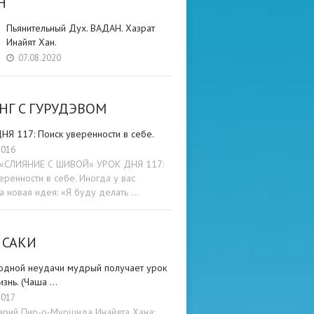
Н
Пьянительный Дух. ВАДАН. Хазрат
Инайят Хан.
07.08.2020
НГ C ГУРУДЭВОМ
НЯ 117: Поиск уверенности в себе.
2016
и «СЛИЯНИЕ С ШИВОЙ» УРОК ДНЯ 117:
еренности в себе. Иногда у вас
а новая идея: «Я буду делать …
 САКИ
одной неудачи мудрый получает урок
изнь. (Чаша …
2017
арий Пир-о-Муршида Инайята Хана: