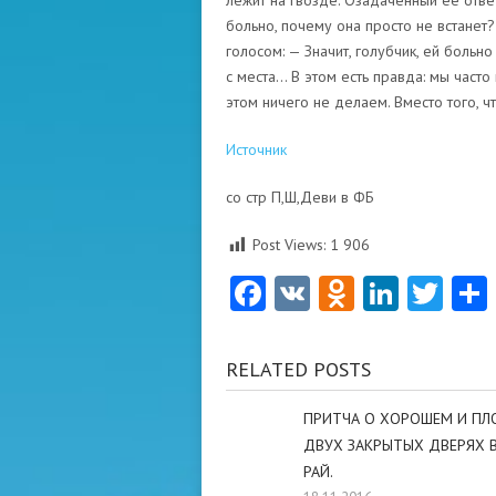
лежит на гвозде. Озадаченный ее ответ
больно, почему она просто не встанет
голосом: — Значит, голубчик, ей больно 
с места… В этом есть правда: мы часто 
этом ничего не делаем. Вместо того, чт
Источник
со стр П,Ш,Деви в ФБ
Post Views:
1 906
Facebook
VK
Odnoklas
Linke
Twi
RELATED POSTS
ПРИТЧА О ХОРОШЕМ И ПЛ
ДВУХ ЗАКРЫТЫХ ДВЕРЯХ В
РАЙ.