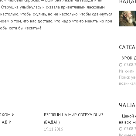
ВАДА
ом человек спросил: — Если она лежит на гвозде и ей
? Старушка улыбнулась и сказала приветливым ласковым
настолько, чтобы скулить, но не настолько, чтобы сдвинуться
ноем о том, что нас достало, что надо что-то менять, но при
обы хотя бы «встать»!
САТСА
УРОК Д
07.08.
Из книг
sniki
dIn
tter
Отправить
Поиск ув
возникал
ЧАША
ОХОМ И
ВЗГЛЯНИ НА МИР СВЕРХУ ВНИЗ.
Ценой 
на всю ж
 АД И
(ВАДАН)
07.08.
19.11.2016
Коммент