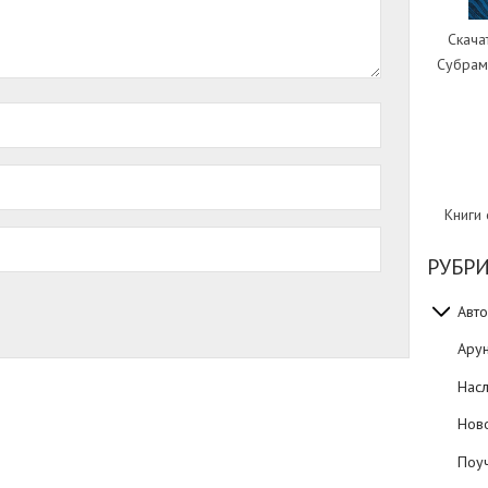
Скача
Субрам
Книги
РУБР
Авто
Ару
Нас
Нов
Поуч