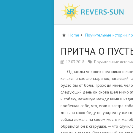
Home
Поучительные истории, п
ПРИТЧА О ПУСТ
12.03.2018
Поучительные истории
Однажды человек шёл мимо некоего
качался в кресле старичок, читающий г
будто бы от боли. Проходя мимо, чело
следующий день он снова шел мимо эт
и собаку, лежащую между ними и изда
пообещал себе, что, если и завтра соба
день на свою беду он увидел ту же сцен
собака лежала на своем месте и жалобн
обратился он к старушке, — что случи