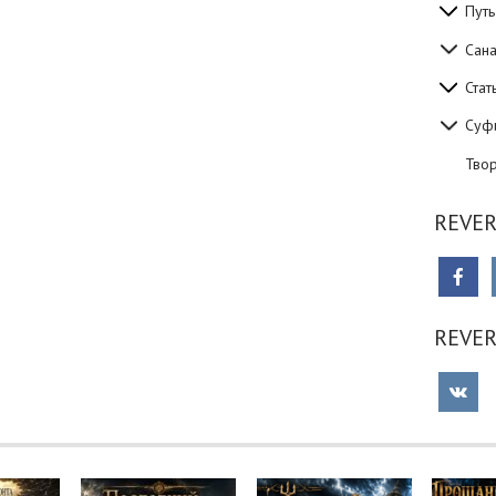
Путь
Сан
Стат
Суф
Тво
REVER
REVE