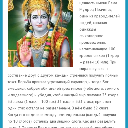
ценность имени Рама.
Мудрец Прачетас,
один из прародителей
людей, сочинил
однажды
стихотворное
произведение,
насчитывающее 100
кроров стихов (1 крор
– равен 10 млн). Три
мира вступили в
состязание друг с другом: каждый стремился получить полный
текст. Борьба приняла угрожающий характер, и тогда Бог
вмешался, собрал обитателей трёх миров (небесного, земного
и подземного) и убедил, чтобы каждый мир получил 33 крора
33 лакха (1 лакх – 100 тыс) 33 тысячи 333 стиха; при этом
один стих остался не разделённым. В нём было 32 слога.
Когда его поделили между претендентами (каждый получил
по 10 слогов), остались два лишних слога. Как два разделить
на три? Поэтому Бог решил, что эти два слога будут общим