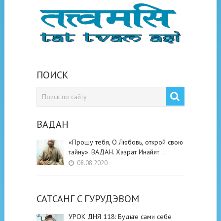
ПОИСК
ВАДАН
«Прошу тебя, О Любовь, открой свою
тайну». ВАДАН. Хазрат Инайят …
08.08.2020
САТСАНГ C ГУРУДЭВОМ
УРОК ДНЯ 118: Будьте cами cебе