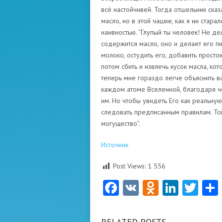
всё настойчивей. Тогда отшельник сказ
масло, но в этой чашке, как я ни стара
наивностью. “Глупый ты человек! Не д
содержится масло, оно и делает его пи
молоко, остудить его, добавить просто
потом сбить и извлечь кусок масла, кото
теперь мне гораздо легче объяснить ва
каждом атоме Вселенной, благодаря ч
им. Но чтобы увидеть Его как реальную
следовать предписанным правилам. Тогд
могущество”.
Источник
Post Views:
1 556
Facebook
VK
Odnoklas
Linke
Twi
RELATED POSTS