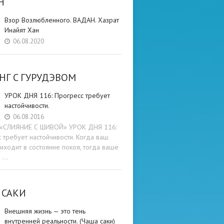
Н
Взор Возлюбленного. ВАДАН. Хазрат
Инайят Хан
06.08.2020
НГ C ГУРУДЭВОМ
УРОК ДНЯ 116: Прогресс требует
настойчивости.
06.08.2016
и «СЛИЯНИЕ С ШИВОЙ» УРОК ДНЯ 116:
 требует настойчивости. Когда ваш
иходит в состояние покоя, тогда ваше
е …
 САКИ
Внешняя жизнь — это тень
внутренней реальности. (Чаша саки)