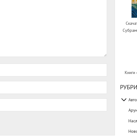
Скача
Субрам
Книги
РУБР
Авто
Ару
Нас
Нов