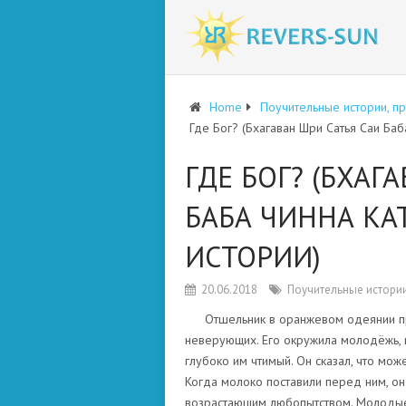
Home
Поучительные истории, п
Где Бог? (Бхагаван Шри Сатья Саи Баб
ГДЕ БОГ? (БХАГ
БАБА ЧИННА КА
ИСТОРИИ)
20.06.2018
Поучительные истории
Отшельник в оранжевом одеянии п
неверующих. Его окружила молодёжь, п
глубоко им чтимый. Он сказал, что може
Когда молоко поставили перед ним, он 
возрастающим любопытством. Молодые 