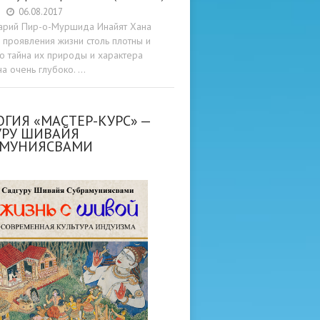
06.08.2017
арий Пир-о-Муршида Инайят Хана
проявления жизни столь плотны и
то тайна их природы и характера
а очень глубоко. …
ГИЯ «МАСТЕР-КУРС» —
УРУ ШИВАЙЯ
АМУНИЯСВАМИ