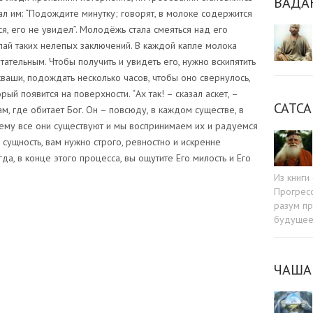
ВАДА
ал им: “Подождите минутку; говорят, в молоке содержится
лся, его не увидел”. Молодёжь стала смеяться над его
елай таких нелепых заключений. В каждой капле молока
тательным. Чтобы получить и увидеть его, нужно вскипятить
кваши, подождать несколько часов, чтобы оно свернулось,
рый появится на поверхности. “Ах так! – сказал аскет, –
САТСА
м, где обитает Бог. Он – повсюду, в каждом существе, в
ему все они существуют и мы воспринимаем их и радуемся
 сущность, вам нужно строго, ревностно и искренне
а, в конце этого процесса, вы ощутите Его милость и Его
Из книг
Прогресс
разум пр
будуще
sniki
dIn
tter
Отправить
ЧАША