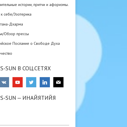
ительные истории, притчи и афоризмы.
 к себе/Эзотерика
атана-Дхарма
ьи/Обзор прессы
ийское Послание о Свободе Духа
рчество
S-SUN В СОЦ.СЕТЯХ
RS-SUN — ИНАЙЯТИЙЯ