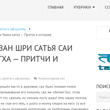
ГЛАВНАЯ
РУБРИКИ
СС
ритчи и афоризмы.
а Чинна катха — Притчи и истории)
АВАН ШРИ САТЬЯ САИ
ТХА — ПРИТЧИ И
, притчи и афоризмы.
Комментариев нет
ПОИС
ришёл как-то в деревню, где было полным-полно
ризывавшая его показать, где же обитает Бог, столь
т это сделать, но сначала пусть дадут ему чашку молока.
не стал его пить, а долго и молча глядел на него со всё
люди проявляли нетерпение, их требования становились