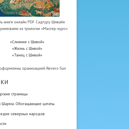
ть книги онлайн PDF Садгуру Шивайя
униясвами из трилогии «Мастер-курс»:
«Слияние с Шивой»
«Жизнь с Шивой»
«Танец с Шивой»
 оформлены оранизацией Revers-Sun
ИКИ
рские страницы
н Шарма. Обогащающие цитаты.
ледие северных народов
ости