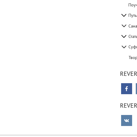
Поуч
Путь
Сан
Стат
Суф
Тво
REVER
REVE