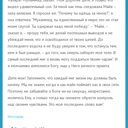
Хазарат Мухаммад сказал: “Мои дорогие дети, я только что
видел удивительный сон. За мной как тень следовала Майя –
сила иллюзии. Я спросил её: “Почему ты идёшь за мною?”, и
она ответила: “Мухаммад, ты единственный в мире, кто не стал
моим слугой. Ты одержал надо мной победу”. – “Майя, –
сказал я, – прошу тебя, не делай поспешных выводов и не
убеждай меня, что я освободился от твоих цепей. До
последнего вздоха я не буду уверен в том, что останусь тем,
кем я был раньше, – до того, как смерть заберёт моё тело. В
самый последний миг я вновь могу поддаться твоим чарам”. И
я молчаливо взмолился Богу, ища у Него вечного приюта.
Дети мои! Запомните, что каждый миг жизни мы должны быть
начеку. Мы не знаем, когда и как майя поймает нас в свои сети.
Поэтому не забывайте о Боге ни на секунду, непрестанно
молитесь Ему, и только тогда вы сможете обрести контроль
над своими чувствами. Это моё последнее слово вам”.
Источник