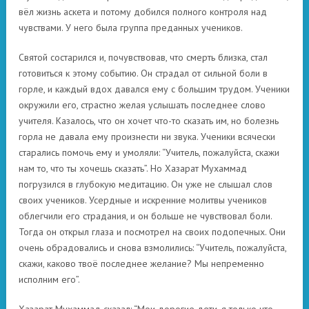
вёл жизнь аскета и потому добился полного контроля над
чувствами. У него была группа преданных учеников.
Святой состарился и, почувствовав, что смерть близка, стал
готовиться к этому событию. Он страдал от сильной боли в
горле, и каждый вдох давался ему с большим трудом. Ученики
окружили его, страстно желая услышать последнее слово
учителя. Казалось, что он хочет что-то сказать им, но болезнь
горла не давала ему произнести ни звука. Ученики всячески
старались помочь ему и умоляли: “Учитель, пожалуйста, скажи
нам то, что ты хочешь сказать”. Но Хазарат Мухаммад
погрузился в глубокую медитацию. Он уже не слышал слов
своих учеников. Усердные и искренние молитвы учеников
облегчили его страдания, и он больше не чувствовал боли.
Тогда он открыл глаза и посмотрел на своих подопечных. Они
очень обрадовались и снова взмолились: “Учитель, пожалуйста,
скажи, каково твоё последнее желание? Мы непременно
исполним его”.