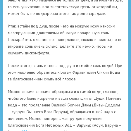
энергетику, накопившуюся не только за день, а за многие годы,
то есть уничтожить всю энергетическую грязь, от которой вы,
может быть, не подозревая этого, так долго страдали.
Итак, встаём под душ, после чего на мокрую кожу наносим
массирующими движениями обычную поваренную соль.
Постарайтесь охватить все поверхности, можно и волосы, но не
втирайте соль очень сильно, делайте это нежно, чтобы не
ощущать дискомфорта.
После этого, встаньте снова под душ и смойте соль водой. При
этом мысленно обратитесь к Богам-Управителям Стихии Воды
за благословением смыть всё плохое.
Можно своими словами обращаться и к самой воде, главное,
чтобы это было искренне и ваши слова шли от Души. Помните,
вода – это проявление Великой Богини Даны (Дивы-Додолы
– супруги Вышнего Бога Перуна), обращаться к ней надо с
почтением. Можно повторять мантру для получения
благословения Бога Небесных Вод – Варуны: «Аоум, Варуна –