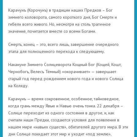
Карачунъ (Корочунъ) в традиции наших Предков – Бог
зимнего коловорота, самого короткого дня, Бог Смерти и
гибели всего живого. Но, несмотря на столь трагичное
значение, почитается вместе со всеми Богами.
Смерть, конец – это, всего лишь, завершение очередного
этапа для полноценного перехода к следующему.
Накануне Зимнего Солнцеворота Кощный Бог (Кощей, Кошт,
Чернобогъ, Велесъ Тёмный) «окорачивает» — завершает
старый год перед рождением нового года и нового Солнца
на Коляду.
Карачунъ — время сокровенное, особенное, тайноведное,
когда грань между Явью и Навью очень тонка. 22 декабря –
Солнце переходит из одного состояния в другое, и, как
считали наши Предки, создаются условия для появления в
нашем мире «навьих существ», обитателей другого мира. В эти
дни Солнце покидает этот мир и уходит «под землю»,