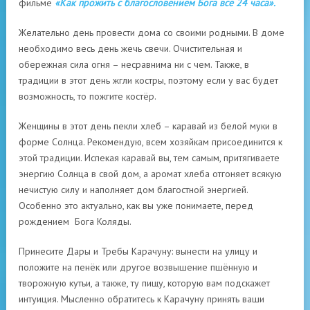
фильме
«Как прожить с благословением Бога все 24 часа».
Желательно день провести дома со своими родными. В доме
необходимо весь день жечь свечи. Очистительная и
обережная сила огня – несравнима ни с чем. Также, в
традиции в этот день жгли костры, поэтому если у вас будет
возможность, то пожгите костёр.
Женщины в этот день пекли хлеб – каравай из белой муки в
форме Солнца. Рекомендую, всем хозяйкам присоединится к
этой традиции. Испекая каравай вы, тем самым, притягиваете
энергию Солнца в свой дом, а аромат хлеба отгоняет всякую
нечистую силу и наполняет дом благостной энергией.
Особенно это актуально, как вы уже понимаете, перед
рождением Бога Коляды.
Принесите Дары и Требы Карачуну: вынести на улицу и
положите на пенёк или другое возвышение пшённую и
творожную кутьи, а также, ту пищу, которую вам подскажет
интуиция. Мысленно обратитесь к Карачуну принять ваши