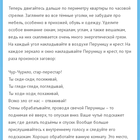
Теперь двигайтесь дальше по периметру квартиры по часовой
стрелке. Загляните во все тёмные уголки, не забудьте про
мебель, особенно в прихожей, обувь и одежду. Уделите
особое внимание окнам, зеркалам, углам, а также вешалкам,
ведь на них скапливается очень много энергетической грязи.
На каждый угол накладывайте в воздухе Перуницу и крест. На
каждое зеркало и окно накладывайте Перуницу и крест, по три
раза произнося заговор:
Чур-Чурило, стар-перестар!
Ты сиди-сиди, посиживай,
Ты гляди-гляди, поглядывай,
Ты ходи-ходи, похаживай,
Всяко зло от нас – отваживай!
Стены обрабатывайте, проводя свечой Перуницы – то
поднимая её вверх, то опуская вниз. Ваше чутьё подскажет
вам, где делать подъёмы и спуски. Вообще больше
прислушивайтесь к внутреннему голосу и следуйте его
подсказкам. Хорошо обработайте ванную комнату. Это место,