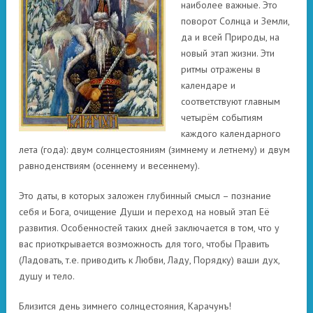
наиболее важные. Это
поворот Солнца и Земли,
да и всей Природы, на
новый этап жизни. Эти
ритмы отражены в
календаре и
соответствуют главным
четырём событиям
каждого календарного
лета (года): двум солнцестояниям (зимнему и летнему) и двум
равноденствиям (осеннему и весеннему).
Это даты, в которых заложен глубинный смысл – познание
себя и Бога, очищение Души и переход на новый этап Её
развития. Особенностей таких дней заключается в том, что у
вас приоткрывается возможность для того, чтобы Править
(Ладовать, т.е. приводить к Любви, Ладу, Порядку) ваши дух,
душу и тело.
Близится день зимнего солнцестояния, Карачунъ!