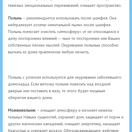
тяжёлых эмоцио­нальных переживаний, очищает про­странство.
Полынь
– рекомендуется использовать после шалфея. Она
нейтрализует остатки «менталь­ной пыли» после шалфея.
Полынь помогает очистить «атмос­феру» от не относящихся к
делу посто­ронних влияний — чьих-то посторонних или Ваших
собственных плохих мыслей. Окуривание полынью способно
выг­нать из дома практически любую нечисть.
Полынь с успехом используется для окурива­ния заболевшего
домочадца. Если ве­точку полыни повесить над входной
дверью или поставить в вазу, то этого будет мощным
оберегом вашего дома.
Можжевельник
– очищает атмос­феру и изгоняет нежела­
тельных Навьих сущностей, охраняет дом, за­щищает от порчи и
других магичес­ких нападений, очищает энергетику, насыщает
благостью и освежает воздух. Обезза­раживающее действие