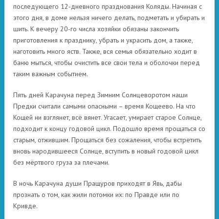
последующего 12-дневного празднования Коляды. Начиная с
этого дня, в доме нельзя ничего делать, подметать и убирать и
шить. К вечеру 20-го числа хозяйки обязаны закончить
приготовления к празднику, убрать и украсить дом, а также,
наготовить много яств. Также, вся семья обязательно ходит в
баню мыться, чтобы очистить все свои тела и оболочки перед
таким важным событием.
Пять дней Карачуна перед Зимним Солнцеворотом наши
Предки считали самыми опасными – время Кощеево. На что
Кощей ни взглянет, всё вянет. Угасает, умирает старое Солнце,
подходит к концу годовой цикл. Подошло время прощаться со
старым, отжившим. Прощаться без сожаления, чтобы встретить
вновь народившееся Солнце, вступить в новый годовой цикл
без мёртвого груза за плечами.
В ночь Карачуна души Пращуров приходят в Явь, дабы
прознать о том, как жили потомки их: по Правде или по
Кривде.