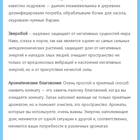
известно из­древле — дымом можжевельника в деревнях
дезинфицировали погре­ба, обрабатывали бочки для засола,
окуривали чумные бараки.
Зверобой
– надёжно защищает от негативных сущностей мира
Нави, сглаза и порчи, так как является одним из самых сильных
антидемонических растений, защищает дом от негативных
энергий и нападок злых людей, очищает пространство не
только от вредоносных вибраций и наслоения негативных
энергий, но и от присутствия нечистой силы.
Ароматические благовония
. Очень простой и приятный способ
оживить комнату — это зажечь палочку благовоний, когда вы
очищаете комна­ту. Запах наполнит жилище не только приятным
ароматом, но и поможет очистить это пространство. Ароматы,
которые вы ис­пользуете, очень важны. Энергии, наполняющие
дом, ме­няются от одной ситуации к другой и, соответственно,
меняются ваши потребности в различ­ных ароматах.