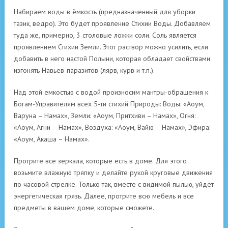
Набираем воды в ёмкость (предназначенный для уборки
тазик, ведро). Это будет проявление Стихии Воды. Добавляем
туда же, примерно, 3 столовые ложки соли. Соль является
проявлением Стихии Земли. Этот раствор можно усилить, если
добавить в него настой Полыни, которая обладает свойствами
изгонять Навьев-паразитов (лярв, курв и т.п.).
Над этой емкостью с водой произносим мантры-обращения к
Богам-Управителям всех 5-ти стихий Природы: Воды: «Аоум,
Варуна – Намах», Земли: «Аоум, Притхиви – Намах», Огня:
«Аоум, Агни – Намах», Воздуха: «Аоум, Вайю – Намах», Эфира:
«Аоум, Акаша – Намах».
Протрите все зеркала, которые есть в доме. Для этого
возьмите влажную тряпку и делайте рукой круговые движения
по часовой стрелке. Только так, вместе с видимой пылью, уйдёт
энергетическая грязь. Далее, протрите всю мебель и все
предметы в вашем доме, которые сможете.