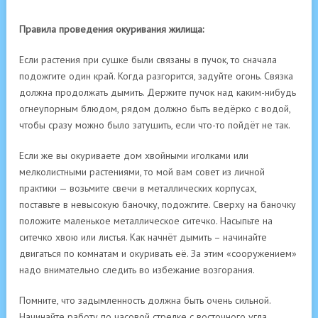
Правила проведения окуривания жилища:
Если растения при сушке были связаны в пу­чок, то сначала
подожгите один край. Когда разгорится, задуйте огонь. Связ­ка
должна продолжать дымить. Дер­жите пучок над каким-нибудь
огне­упорным блюдом, рядом должно быть ведёрко с водой,
чтобы сразу можно было затушить, если что-то пойдёт не так.
Если же вы окуриваете дом хвойными иголками или
мелколистными рас­тениями, то мой вам совет из личной
практики — возьмите свечи в металлических кор­пусах,
поставьте в невысокую баноч­ку, подожгите. Сверху на баночку
по­ложите маленькое металлическое ситечко. Насыпьте на
ситечко хвою или листья. Как начнёт дымить – начи­найте
двигаться по комнатам и оку­ривать её. За этим «сооружением»
надо внимательно следить во избежание возгорания.
Помните, что задымленность должна быть очень сильной.
Начинайте работу по часовой стрелке с восточного угла