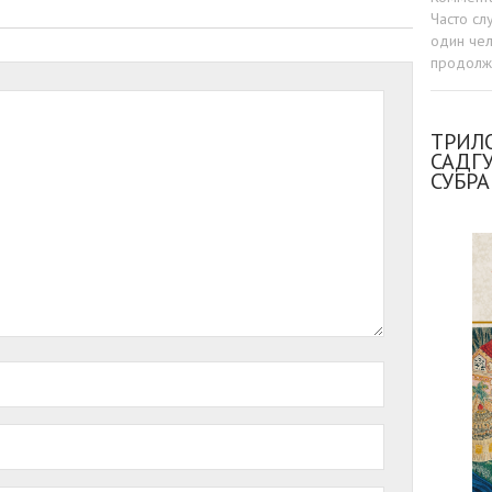
Часто сл
один чел
продолжа
ТРИЛО
САДГ
СУБР