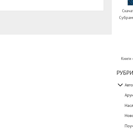
Скача
Субрам
Книги
РУБР
Авто
Ару
Нас
Нов
Поуч