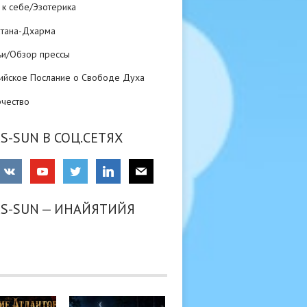
 к себе/Эзотерика
атана-Дхарма
ьи/Обзор прессы
ийское Послание о Свободе Духа
рчество
S-SUN В СОЦ.СЕТЯХ
RS-SUN — ИНАЙЯТИЙЯ