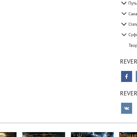
Путь
Сан
Стат
Суф
Тво
REVER
REVE