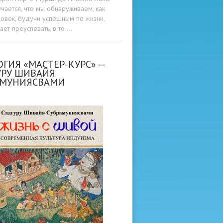
учается, что мы обнаруживаем, как
овек, будучи успешным по жизни,
ет преуспевать, в то …
ГИЯ «МАСТЕР-КУРС» —
УРУ ШИВАЙЯ
АМУНИЯСВАМИ