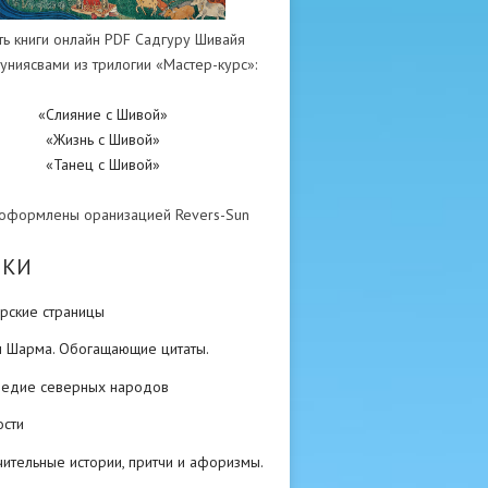
ть книги онлайн PDF Садгуру Шивайя
униясвами из трилогии «Мастер-курс»:
«Слияние с Шивой»
«Жизнь с Шивой»
«Танец с Шивой»
 оформлены оранизацией Revers-Sun
ИКИ
рские страницы
н Шарма. Обогащающие цитаты.
ледие северных народов
ости
ительные истории, притчи и афоризмы.