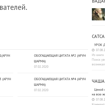
ВАДА
вателей.
sniki
dIn
tter
Отправить
САТСА
УРОК Д
07.08.
Из книг
1(АРУН
ОБОГАЩАЮЩАЯ ЦИТАТА №2 (АРУН
Поиск ув
ШАРМА)
возникал
07.02.2020
 (АРУН
ОБОГАЩАЮЩАЯ ЦИТАТА №4 (АРУН
ЧАША
ШАРМА)
Ценой 
07.02.2020
на всю ж
07.08.
Коммент