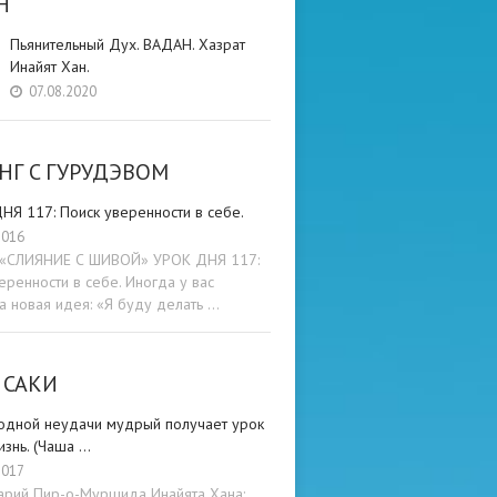
Н
Пьянительный Дух. ВАДАН. Хазрат
Инайят Хан.
07.08.2020
НГ C ГУРУДЭВОМ
НЯ 117: Поиск уверенности в себе.
2016
и «СЛИЯНИЕ С ШИВОЙ» УРОК ДНЯ 117:
еренности в себе. Иногда у вас
а новая идея: «Я буду делать …
 САКИ
одной неудачи мудрый получает урок
изнь. (Чаша …
2017
арий Пир-о-Муршида Инайята Хана: