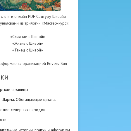
ть книги онлайн PDF Садгуру Шивайя
униясвами из трилогии «Мастер-курс»:
«Слияние с Шивой»
«Жизнь с Шивой»
«Танец с Шивой»
 оформлены оранизацией Revers-Sun
ИКИ
рские страницы
н Шарма. Обогащающие цитаты.
ледие северных народов
ости
ительные истории, притчи и афоризмы.