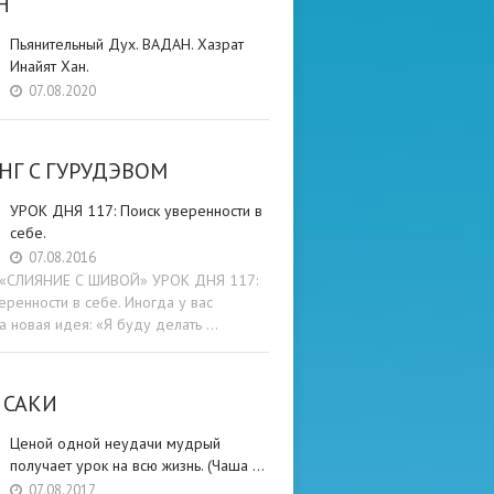
Н
Пьянительный Дух. ВАДАН. Хазрат
Инайят Хан.
07.08.2020
НГ C ГУРУДЭВОМ
УРОК ДНЯ 117: Поиск уверенности в
себе.
07.08.2016
и «СЛИЯНИЕ С ШИВОЙ» УРОК ДНЯ 117:
еренности в себе. Иногда у вас
а новая идея: «Я буду делать …
 САКИ
Ценой одной неудачи мудрый
получает урок на всю жизнь. (Чаша …
07.08.2017