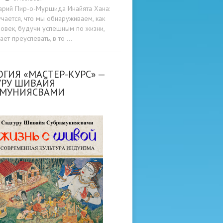
арий Пир-о-Муршида Инайята Хана:
учается, что мы обнаруживаем, как
овек, будучи успешным по жизни,
ет преуспевать, в то …
ГИЯ «МАСТЕР-КУРС» —
УРУ ШИВАЙЯ
АМУНИЯСВАМИ