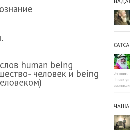
ВАДА
ознание
.
САТСА
 слов human being
щество- человек и being
Из книг
еловеком)
Поиск ув
возникал
ЧАША
sniki
dIn
tter
Отправить