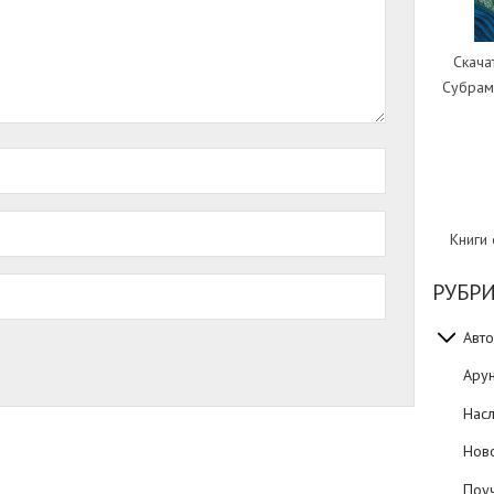
Скача
Субрам
Книги
РУБР
Авто
Ару
Нас
Нов
Поуч