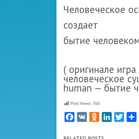
Человеческое ос
создает
бытие человеком
( оригинале игра
человеческое су
human — бытие ч
Post Views:
760
Facebook
VK
Odnoklas
Linke
Twi
RELATED POSTS