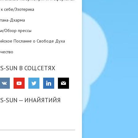
 к себе/Эзотерика
атана-Дхарма
ьи/Обзор прессы
ийское Послание о Свободе Духа
рчество
S-SUN В СОЦ.СЕТЯХ
RS-SUN — ИНАЙЯТИЙЯ