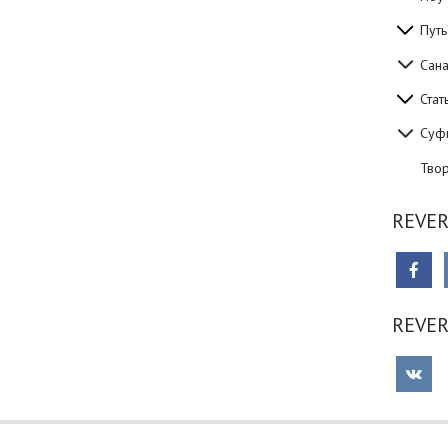
Путь
Сан
Стат
Суф
Тво
REVER
REVE