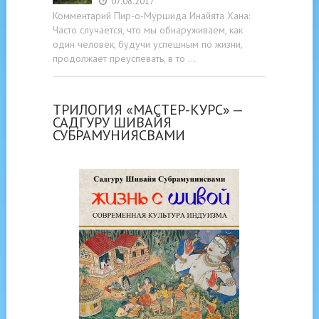
07.08.2017
Комментарий Пир-о-Муршида Инайята Хана:
Часто случается, что мы обнаруживаем, как
один человек, будучи успешным по жизни,
продолжает преуспевать, в то …
ТРИЛОГИЯ «МАСТЕР-КУРС» —
САДГУРУ ШИВАЙЯ
СУБРАМУНИЯСВАМИ