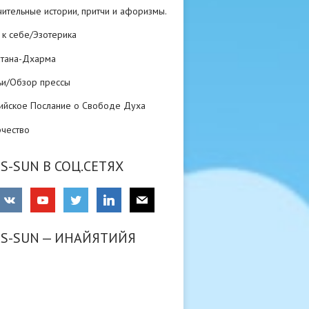
ительные истории, притчи и афоризмы.
 к себе/Эзотерика
атана-Дхарма
ьи/Обзор прессы
ийское Послание о Свободе Духа
рчество
S-SUN В СОЦ.СЕТЯХ
RS-SUN — ИНАЙЯТИЙЯ