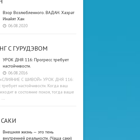
Н
Взор Возлюбленного. ВАДАН. Хазрат
Инайят Хан
06.08.2020
НГ C ГУРУДЭВОМ
УРОК ДНЯ 116: Прогресс требует
настойчивости.
06.08.2016
и «СЛИЯНИЕ С ШИВОЙ» УРОК ДНЯ 116:
 требует настойчивости. Когда ваш
иходит в состояние покоя, тогда ваше
е …
 САКИ
Внешняя жизнь — это тень
внутренней реальности. (Чаша саки)