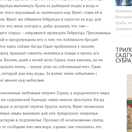
ейррёда вытолкнуть брата из рыбацкой лодки в воду и
Коммент
е этого верховный ас насмехался над Фригг, ставя ей в
Внешние 
ов. Фригг же обвинила Гейррёда в скупости на еду для
грубы, ч
что его жена солгала и, дабы доказать это, сам –
схоронен
его старца – направился проведать Гейррёда. Прислужница
ой и предупредила его о том, что поблизости бродит
ся лаять собаки. Когда Один приблизился к покоям,
ТРИЛО
ррёд приказал схватить человека в плаще и пытать его
САДГ
СУБР
ни. Восемь дней и ночей жгли Одина, пока наконец он не
 пришёл конец – конунг упал на собственный меч. Один
, который дал ему воды. За всеми этими событиями с
её звенел над небесами.
гочисленные любовные интриги Одина, у нордического мира
 её супружеской балладе также имелся проступок. Когда
арде, в которой спрятал брусок золота, Фригг возжелала
ёмные альвы выковали для неё прекрасное ожерелье.
мастерам в подземелье. Прознал об исчезновении слитка,
 те сообщили ему имя вора, однако они отказались это