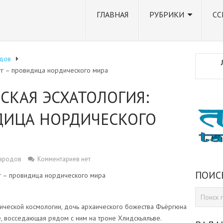
ГЛАВНАЯ
РУБРИКИ
СС
дов
гг – провидица нордического мира
СКАЯ ЭСХАТОЛОГИЯ:
ДИЦА НОРДИЧЕСКОГО
народов
Комментариев нет
ПОИС
г – провидица нордического мира
дической космологии, дочь архаического божества Фьёргюна
де, восседающая рядом с ним на троне Хлидскьяльве.