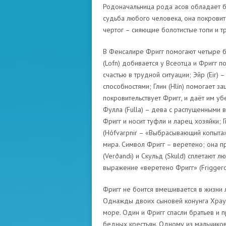
Родоначальница рода асов обладает б
судьба любого человека, она покрови
чертог – сияющие болотистые топи и 
В Фенсалире Фригг помогают четыре б
(Lofn) добивается у Всеотца и Фригг 
счастью в трудной ситуации; Эйр (Eir)
способностями; Глин (Hlín) помогает з
покровительствует Фригг, и даёт им у
Фулла (Fulla) – дева с распущенными 
Фригг и носит туфли и ларец хозяйки; 
(Hófvarpnir – «Выбрасывающий копыта»
мира. Символ Фригг – веретено; она п
(Verðandi) и Скульд (Skuld) сплетают 
выражение «веретено Фригг» (Friggero
Фригг не боится вмешивается в жизни
Однажды двоих сыновей конунга Храуд
море. Один и Фригг спасли братьев и п
бедных крестьян. Одному из мальчиков,