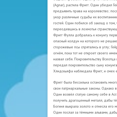
(Agnar), растила Фригг. Один убедил Г
предъявить права на королевство; посл
укор различные судьбы их воспитанник
гостей. Один побился об заклад о том, 
переодевшись в лохмотья странствующ
Фригг Фулла добралась к конунгу перв
опасный колдун на которого не решают
сторожевые псы спрятались в углу; Гей
огнём, пока тот не откроет своего име
назвал себя. Покровительству Всеотца
передал покровительство сыну конунга
Хлидскьяфа наблюдала Фригг, и смех 
Фригг была бессильна остановить мно
свои патриархальные законы. Однако в
Один возвёл статую самому себе в Асг
получить драгоценный металл, дабы т
Богиня выкрала золото и отнесла его 
Один послал за тёмными альвами, дабы