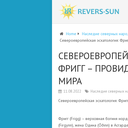
Home
Наследие северных наро
Североевропейская эсхатология: Фри
СЕВЕРОЕВРОПЕЙ
ФРИГГ – ПРОВИ
МИРА
11.08.2022
Наследие северных 
Североевропейская эсхатология: Фриг
Фригг (Frigg) – верховная богиня нор
(Firgynn), жена Одина (Óðinn) в Асгар