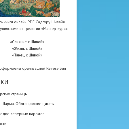
ть книги онлайн PDF Садгуру Шивайя
униясвами из трилогии «Мастер-курс»:
«Слияние с Шивой»
«Жизнь с Шивой»
«Танец с Шивой»
 оформлены оранизацией Revers-Sun
ИКИ
рские страницы
н Шарма. Обогащающие цитаты.
ледие северных народов
ости