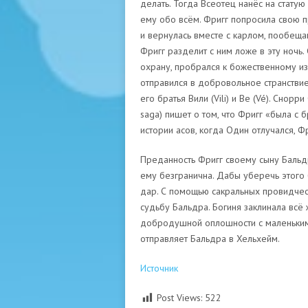
делать. Тогда Всеотец нанёс на стату
ему обо всём. Фригг попросила свою 
и вернулась вместе с карлом, пообещав
Фригг разделит с ним ложе в эту ночь.
охрану, пробрался к божественному из
отправился в добровольное странствие
его братья Вили (Vili) и Ве (Vé). Снорри
saga) пишет о том, что Фригг «была с б
истории асов, когда Один отлучался, Ф
Преданность Фригг своему сыну Бальдру
ему безгранична. Дабы уберечь этого 
дар. С помощью сакральных провидчес
судьбу Бальдра. Богиня заклинала всё 
добродушной оплошности с маленьким 
отправляет Бальдра в Хельхейм.
Источник
Post Views:
522