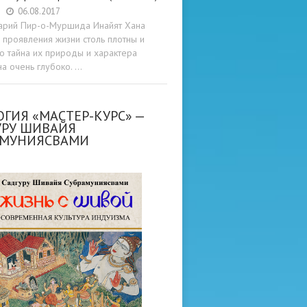
06.08.2017
арий Пир-о-Муршида Инайят Хана
проявления жизни столь плотны и
то тайна их природы и характера
а очень глубоко. …
ГИЯ «МАСТЕР-КУРС» —
УРУ ШИВАЙЯ
АМУНИЯСВАМИ