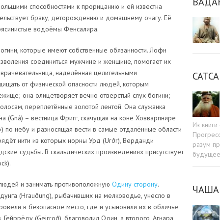
ВАДА
ольшими способностями к прорицанию и ей известна
тельствует браку, деторождению и домашнему очагу. Её
трясинистые водоёмы Фенсалира.
огини, которые имеют собственные обязанности. Лофн
позволения соединиться мужчине и женщине, помогает их
 – врачевательница, наделённая целительными
САТСА
ащищать от физической опасности людей, которым
бежище; она олицетворяет вечно отверстый слух богини;
волосам, переплетённые золотой лентой. Она служанка
Гна (Gná) – вестница Фригг, скачущая на коне Ховварпнире
Из книг
) по небу и разносящая вести в самые отдалённые области
Прогресс
рядёт нити из которых норны Урд (Urðr), Верданди
разум пр
людские судьбы. В скальдических произведениях присутствует
будуще
ck).
 людей и занимать противоположную
Одину сторону
.
ЧАША
унга (Hrauðung), рыбачивших на мелководье, унесло в
ровели в безопасное место, где и усыновили их в обличье
 Гейррёду (Geirroð), благоволил Один, а второго, Агнара