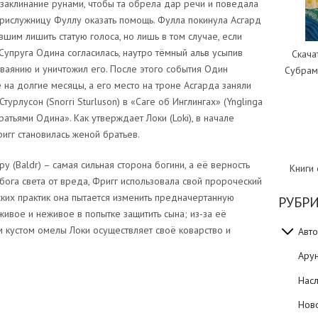
ю заклинание рунами, чтобы та обрела дар речи и поведала
прислужницу Фуллу оказать помощь. Фулла покинула Асгард
шим лишить статую голоса, но лишь в том случае, если
 Супруга Одина согласилась, наутро тёмный альв усыпив
Скача
ваянию и уничтожил его. После этого события Один
Субрам
 на долгие месяцы, а его место на троне Асгарда заняли
 Стурлусон (Snorri Sturluson) в «Саге об Инглингах» (Ynglinga
ратьями Одина». Как утверждает Локи (Loki), в начале
ригг становилась женой братьев.
 (Baldr) – самая сильная сторона богини, а её верность
Книги
бога света от вреда, Фригг использовала свой пророческий
ких практик она пытается изменить предначертанную
РУБР
живое и неживое в попытке защитить сына; из-за её
кустом омелы Локи осуществляет своё коварство и
Авто
Ару
Нас
Нов