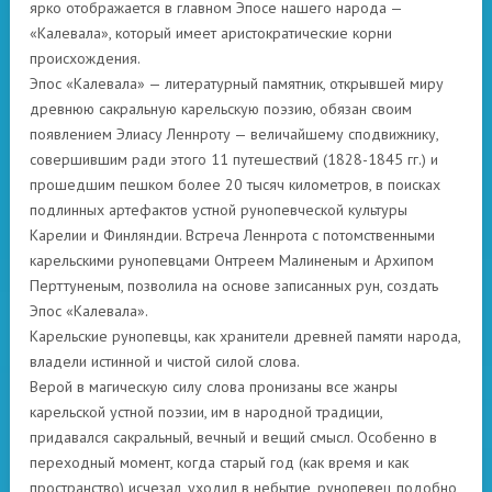
ярко отображается в главном Эпосе нашего народа —
«Калевала», который имеет аристократические корни
происхождения.
Эпос «Калевала» — литературный памятник, открывшей миру
древнюю сакральную карельскую поэзию, обязан своим
появлением Элиасу Леннроту — величайшему сподвижнику,
совершившим ради этого 11 путешествий (1828-1845 гг.) и
прошедшим пешком более 20 тысяч километров, в поисках
подлинных артефактов устной рунопевческой культуры
Карелии и Финляндии. Встреча Леннрота с потомственными
карельскими рунопевцами Онтреем Малиненым и Архипом
Перттуненым, позволила на основе записанных рун, создать
Эпос «Калевала».
Карельские рунопевцы, как хранители древней памяти народа,
владели истинной и чистой силой слова.
Верой в магическую силу слова пронизаны все жанры
карельской устной поэзии, им в народной традиции,
придавался сакральный, вечный и вещий смысл. Особенно в
переходный момент, когда старый год (как время и как
пространство) исчезал, уходил в небытие, рунопевец подобно