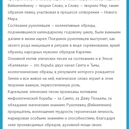
Вяйнемейнену — творил Слово, а Слово — творило Мир, таким
образом певец участвовал в процессе сотворения — Нового
Мира.
Состязания рунопевцев — коллективные обряды,
подчинявшиеся календарному годовому циклу, были важными
датами в жизни карел. Поединок рунопевцев выступает, как
своего рода инициация в ритуале в виде соревнования, яркий
образец народных мужских обрядов Карелии.
Основной мотив эпических песен на состязаниях и в Эпосе
«Калевала» — это борьба двух начал Света и Тьмы,
космогонические образы, в результате которого рождается
Земля и все живое на ней, магическое слово играет в этом
творении важную, первостепенную роль.
Карельские эпические песни пронизаны мотивами
мифологической борьбы — за Сампо, за Деву Похьялы, за
обладание магическим знанием. Рунопевец (Вяйнеменен)
прорицатель, воплощение мудрости, героическая личность,
маркирован особыми знаниями и способностями, благодаря
силе производимых обрядов, духовной мощи своих