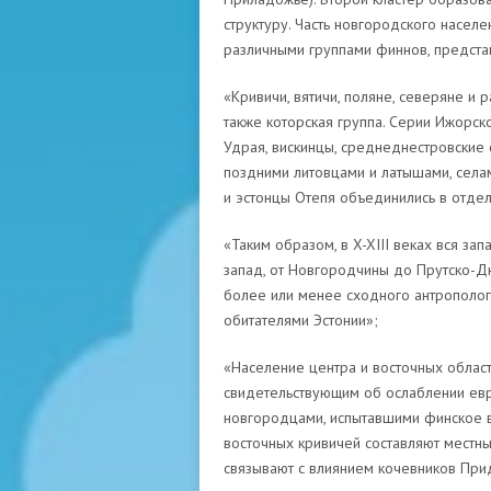
структуру. Часть новгородского населе
различными группами финнов, предста
«Кривичи, вятичи, поляне, северяне и 
также которская группа. Серии Ижорск
Удрая, вискинцы, среднеднестровские 
поздними литовцами и латышами, селам
и эстонцы Отепя объединились в отдел
«Таким образом, в X-XIII веках вся за
запад, от Новгородчины до Прутско-Д
более или менее сходного антропологи
обитателями Эстонии»;
«Население центра и восточных облас
свидетельствующим об ослаблении ев
новгородцами, испытавшими финское в
восточных кривичей составляют местн
связывают с влиянием кочевников Прид