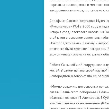
норманны растворяются в местном этн
захоронения викингов, что связано с 
Серафима Санкина, сотрудник Музея ан
«Кунсткамера» РАН в 2000 году в изда
история средневекового населения Но
этой книги в основном заполнены табл
Новгородской земли. Санкину и антроп
этнически были древние новгородцы. У
экономическая жизнь на остальных оби
Работа Санкиной и её сотрудников в п
костей. В самом начале своей научной
новгородцев, и говорит, что её раскоп
«Можно выделить три основных положе
славян Балтийского побережья (Т.Алексе
«балтская основа» (Т.Алексеева). 3.Су
или было весьма незначительным (В.Се
материала с территории Новгородской