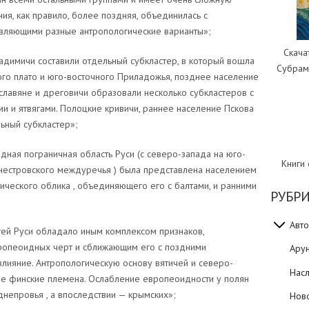
ния, как правило, более поздняя, объединилась с
вляющими разные антропологические варианты»;
Скача
радимичи составили отдельный субкластер, в который вошла
Субрам
ого плато и юго-восточного Приладожья, позднее население
славяне и дреговичи образовали несколько субкластеров с
и и ятвягами. Полоцкие кривичи, раннее население Пскова
ьный субкластер»;
падная пограничная область Руси (с северо-запада на юго-
Книги
нестровского междуречья ) была представлена населением
ческого облика , объединяющего его с балтами, и ранними
РУБР
Авто
тей Руси обладало иным комплексом признаков,
ропеоидных черт и сближающим его с поздними
Ару
лияние. Антропологическую основу вятичей и северо-
Нас
ые финские племена. Ослабление европеоидности у полян
непровья , а впоследствии — крымских»;
Нов