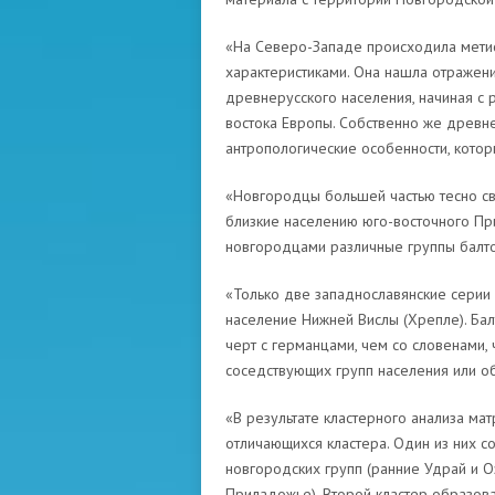
«На Северо-Западе происходила метис
характеристиками. Она нашла отражен
древнерусского населения, начиная с р
востока Европы. Собственно же древн
антропологические особенности, котор
«Новгородцы большей частью тесно св
близкие населению юго-восточного Пр
новгородцами различные группы балтов
«Только две западнославянские серии п
население Нижней Вислы (Хрепле). Ба
черт с германцами, чем со словенами, 
соседствующих групп населения или о
«В результате кластерного анализа ма
отличающихся кластера. Один из них со
новгородских групп (ранние Удрай и О
Приладожье). Второй кластер образов