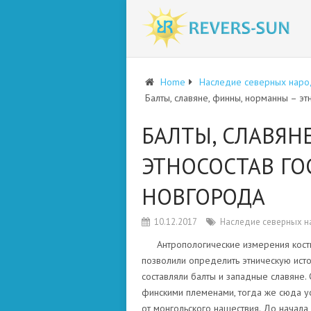
Home
Наследие северных наро
Балты, славяне, финны, норманны – э
БАЛТЫ, СЛАВЯН
ЭТНОСОСТАВ ГО
НОВГОРОДА
10.12.2017
Наследие северных 
Антропологические измерения кост
позволили определить этническую исто
составляли балты и западные славяне. 
финскими племенами, тогда же сюда ус
от монгольского нашествия. До начала 