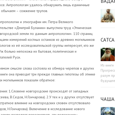
ВАДА
осе. Антропологам удалось обнаружить лишь единичные
их обычаем – сожжение трупов.
тропологии и этнографии им. Петра Великого
тельстве «Дмитрий Буланин» выпустила труд «Этническая
вгородской земли по данным антропологии». 110 страниц
САТСА
ицами измерений костных останков из древних могильников
ологов из её исследовательской группы интересует, кто же
ж больно непохожа их бытовая, политическая и
тателей Руси.
Из книг
рямом смысле слова состояла из обмера черепов и других
Прогресс
 книги она приводит три прежде главных гипотезы об этнике
разум пр
ки могильников показали обратное:
будуще
ния: 1.Словене новгородские происходят от западных
ева, В.Седов, Н.Гончарова). 2.У тех и у других отсутствует
ЧАША
бстратное влияние на новгородских словен отсутствовало
дов, Н.Гончарова). Включение в исследование нового
 земли позволяет пересмотреть эти положения»;