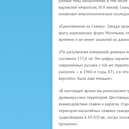
разные типы захоронений, в том числе
варяжский некрополь IX-X веков). Скан
исключает антропологическое исследо
«Единственная на Северо- Западе кран
кругу норманнских форм. Могильник, о
времени и не имеет аналогий на данно
«По результатам измерений длинных ко
составила 172,6 см. Эти цифры характ
современных русских с той же террито
раскопок — в 1960-е годы, БТ), а в эп
вероятно, была ещё меньше»;
«В настоящее время мы располагаем т
древнерусских территорий. Шестовицка
взаимодействия славян и варягов. Ста
периодом масштабных славяно-скандина
существовала в XII-XIII вв., когда эп
прошлое»;