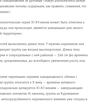
 и скандинавские (в урочище Плакун располагался целый
динавские могилы содержали, как правило, сожжения, что
вание»;
иологическая серия XI-XII веков может быть отнесена к
ткуда она происходит, является уникальным для своего
й территории»;
стей вычислялась длина тела. У мужчин-норманнов она
еризуют группу как весьма высокорослую. Длина тела
рии и сопредельных с ней районов — 166 см (во времена
оху средневековья, до всеобщего увеличения роста, она,
ремя черепными сериями скандинавского облика с
я группа относится к X веку — времени активного
роладожская датируется XI-XII веками — завершающим
вских контактов. И, наконец, группа из Куреванихи
оха непосредственного норманнского влияния уже отошла в