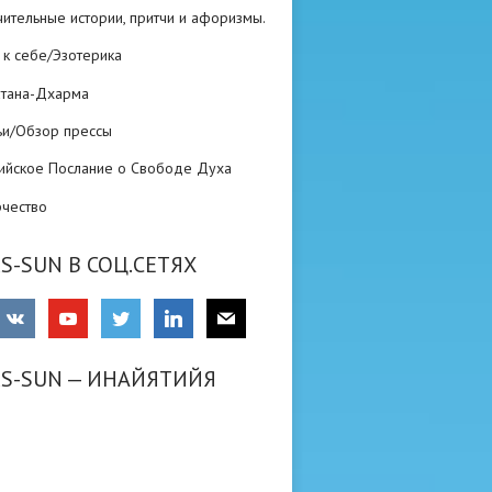
ительные истории, притчи и афоризмы.
 к себе/Эзотерика
атана-Дхарма
ьи/Обзор прессы
ийское Послание о Свободе Духа
рчество
S-SUN В СОЦ.СЕТЯХ
RS-SUN — ИНАЙЯТИЙЯ