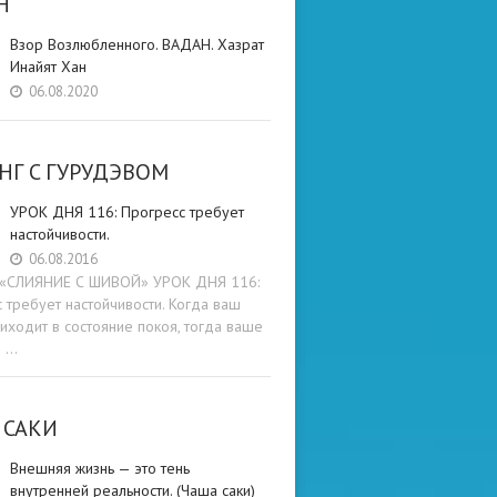
Н
Взор Возлюбленного. ВАДАН. Хазрат
Инайят Хан
06.08.2020
НГ C ГУРУДЭВОМ
УРОК ДНЯ 116: Прогресс требует
настойчивости.
06.08.2016
и «СЛИЯНИЕ С ШИВОЙ» УРОК ДНЯ 116:
 требует настойчивости. Когда ваш
иходит в состояние покоя, тогда ваше
е …
 САКИ
Внешняя жизнь — это тень
внутренней реальности. (Чаша саки)