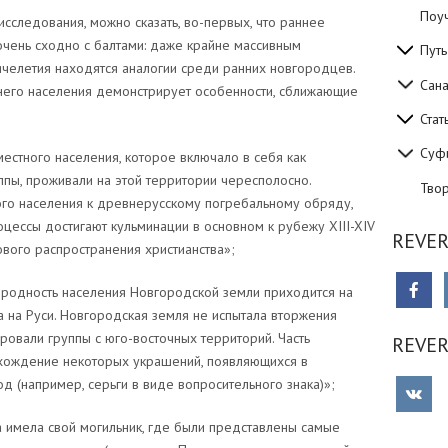
Поуч
исследования, можно сказать, во-первых, что раннее
чень сходно с балтами: даже крайне массивным
Путь
ячелетия находятся аналогии среди ранних новгородцев.
Сан
днего населения демонстрирует особенности, сближающие
Стат
Суф
местного населения, которое включало в себя как
пы, проживали на этой территории чересполосно.
Тво
го населения к древнерусскому погребальному обряду,
процессы достигают кульминации в основном к рубежу XIII-XIV
REVER
сового распространения христианства»;
родность населения Новгородской земли приходится на
 на Руси. Новгородская земля не испытала вторжения
ровали группы с юго-восточных территорий. Часть
REVE
схождение некоторых украшений, появляющихся в
д (например, серьги в виде вопросительного знака)»;
а имела свой могильник, где были представлены самые