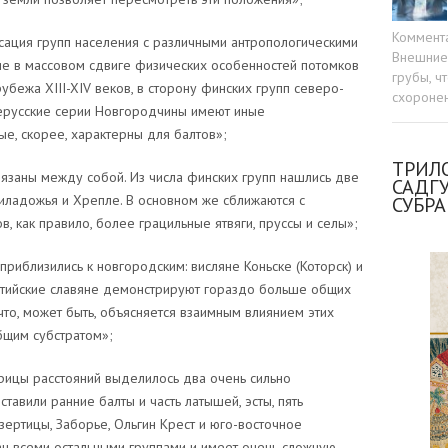
Коммент
ация групп населения с различными антропологическими
Внешние 
ие в массовом сдвиге физических особенностей потомков
грубы, ч
убежа XIII-XIV веков, в сторону финских групп северо-
схоронен
ерусские серии Новгородчины имеют иные
ые, скорее, характерны для балтов»;
ТРИЛО
язаны между собой. Из числа финских групп нашлись две
САДГ
иладожья и Хрепле. В основном же сближаются с
СУБР
, как правило, более грацильные ятвяги, пруссы и селы»;
риблизились к новгородским: висляне Коньске (Которск) и
лтийские славяне демонстрируют гораздо больше общих
что, может быть, объясняется взаимным влиянием этих
бщим субстратом»;
трицы расстояний выделилось два очень сильно
ставили ранние балты и часть латышей, эсты, пять
зертицы, Заборье, Ольгин Крест и юго-восточное
ан всеми остальными группами и имеет очень сложную