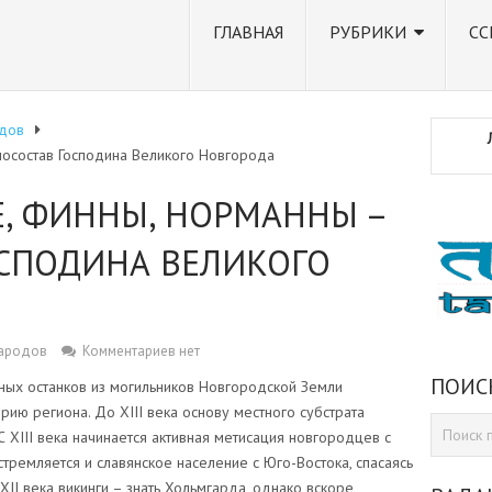
ГЛАВНАЯ
РУБРИКИ
СС
дов
тносостав Господина Великого Новгорода
Е, ФИННЫ, НОРМАННЫ –
СПОДИНА ВЕЛИКОГО
народов
Комментариев нет
ПОИС
ных останков из могильников Новгородской Земли
рию региона. До XIII века основу местного субстрата
С XIII века начинается активная метисация новгородцев с
тремляется и славянское население с Юго-Востока, спасаясь
XII века викинги – знать Хольмгарда, однако вскоре