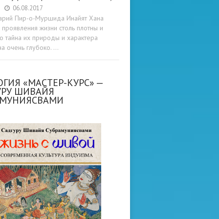
06.08.2017
арий Пир-о-Муршида Инайят Хана
проявления жизни столь плотны и
то тайна их природы и характера
а очень глубоко. …
ГИЯ «МАСТЕР-КУРС» —
УРУ ШИВАЙЯ
АМУНИЯСВАМИ