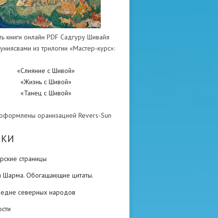
ть книги онлайн PDF Садгуру Шивайя
униясвами из трилогии «Мастер-курс»:
«Слияние с Шивой»
«Жизнь с Шивой»
«Танец с Шивой»
 оформлены оранизацией Revers-Sun
ИКИ
рские страницы
н Шарма. Обогащающие цитаты.
ледие северных народов
ости