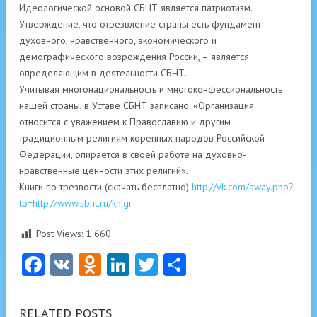
Идеологической основой СБНТ является патриотизм.
Утверждение, что отрезвление страны есть фундамент
духовного, нравственного, экономического и
демографического возрождения России, – является
определяющим в деятельности СБНТ.
Учитывая многонациональность и многоконфессиональность
нашей страны, в Уставе СБНТ записано: «Организация
относится с уважением к Православию и другим
традиционным религиям коренных народов Российской
Федерации, опирается в своей работе на духовно-
нравственные ценности этих религий».
Книги по трезвости (скачать бесплатно)
http://vk.com/away.php?
to=http://www.sbnt.ru/knigi
Post Views:
1 660
Facebook
VK
Odnoklassniki
LinkedIn
Twitter
Отправить
RELATED POSTS