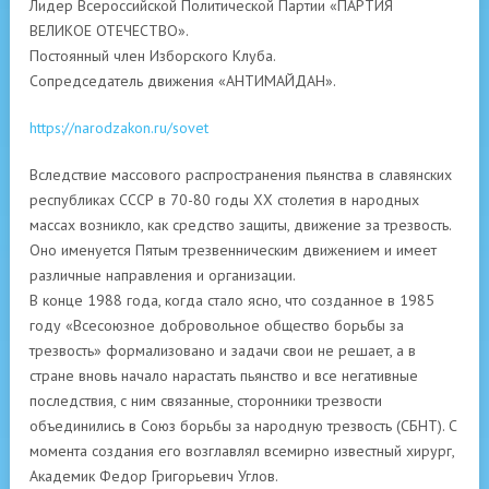
Лидер Всероссийской Политической Партии «ПАРТИЯ
ВЕЛИКОЕ ОТЕЧЕСТВО».
Постоянный член Изборского Клуба.
Сопредседатель движения «АНТИМАЙДАН».
https://narodzakon.ru/sovet
Вследствие массового распространения пьянства в славянских
республиках СССР в 70-80 годы XX столетия в народных
массах возникло, как средство защиты, движение за трезвость.
Оно именуется Пятым трезвенническим движением и имеет
различные направления и организации.
В конце 1988 года, когда стало ясно, что созданное в 1985
году «Всесоюзное добровольное общество борьбы за
трезвость» формализовано и задачи свои не решает, а в
стране вновь начало нарастать пьянство и все негативные
последствия, с ним связанные, сторонники трезвости
объединились в Союз борьбы за народную трезвость (СБНТ). С
момента создания его возглавлял всемирно известный хирург,
Академик Федор Григорьевич Углов.