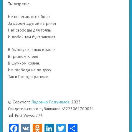
Ты встретил.
Не повесить всех бояр
За царём другой нагрянет
Нет свободы для толпы
И любой там бунт завянет.
В бытовухе, в щах и каше
В грязном хлеве
В шумном храме.
Им свобода не по духу
Так и Господа распяли.
© Copyright:
Ладомир Родумилов
, 2023
Свидетельство о публикации №223061700021
Post Views:
276
Facebook
VK
Odnoklassniki
LinkedIn
Twitter
Отправить