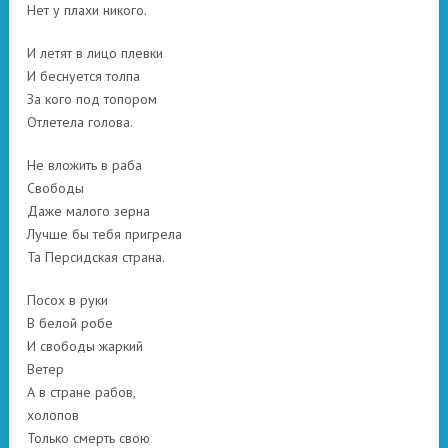
Нет у плахи никого.
И летят в лицо плевки
И беснуется толпа
За кого под топором
Отлетела голова.
Не вложить в раба
Свободы
Даже малого зерна
Лучше бы тебя пригрела
Та Персидская страна.
Посох в руки
В белой робе
И свободы жаркий
Ветер
А в стране рабов,
холопов
Только смерть свою