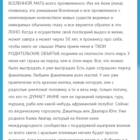
ВСЕЛЕННОЙ. МАТЬ всего проявленного. Ихз ее йони (лона)
появилась эта уникальная Вселенная и все проявленное с
неимоверным количеством живых существ видимых и
невидимых обычному глазу. и все вернется обратно в это
ЛОНО. Когда я осуществлю свой последний выдох в жизни,
может завтра а может через 50 лет, я произнесу про себя,
чтобы никто не слышал :Мама прими меня в ТВОИ
РОДИТЕЛЬСКИЕ ОБЪЯТЬЯ, подними из плотности этого мира. У
меня нет страха ни перед чем в этом мире. Все, что можно
было выстрадать я уже выстрадал. Есть один «страшок» перед
фанатиками. Любыми фанатиками всех мастей. У них уже
практически есть красная кнопка, нажав которую, они с
радостью уничтожат половину а то и весь мир, только потому,
что кто-то ДУМАЕТ ИНАЧЕ чем их тараканий патриарх, гуру,
муршид, раби или какой-нибудь африканский полубог. Сейчас
по ведическому гороскопу Джьетишь век Двапара Юги. Уже
родился Калки Аватар, который на белом коне
международного сообщества с поддержкой кшатриев воинов
со всего света с красным огненным мечем будет просто
вырезать всех подонков, упивающихся властью и бабками и в