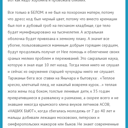
Вот как надо хоронить и провожать близких.
Все только в БЕЛОМ. я не был на похоронах матери, потому
что дресс код был черный цвет, потому что вместо кремации
был поп и дубовый гроб на песчаном кладбище, где тело
будет мумифицировано на тысячелетия. А астральная
оболочка будет привязана к земному плану. А значит все
убогие, пользовавшиеся маминым добрым горящим сердцем,
будут продолжать получат от Нее помощь и облегчение своих
сраных мелких проблем и переживаний. Это сакральная наука,
которую я знал еще 10 лет назад. Тогда меня никто не слушал
и сейчас из окружения старшей чучундры никто не слушает.
Тараканьи бега: все ставки на Янычара и бытовуха: . «Теплое
кресло, клетчатый плед, не нажатый вовремя курок…» теплая
жопа жены под боком, толстые ленивые дети, к 35 годам
превратившиеся в развалюху и размазню, а скорее всего и не
знавшие никогда крымского клича внуков летчиков АСОВ,
«НАШИХ БЬЮТ», когда сбегалась молодежь от 7 до 40 лет и
мальцы добивали лежащих московских, питерских и
симферопольских мажоров или быков. Не знают современные