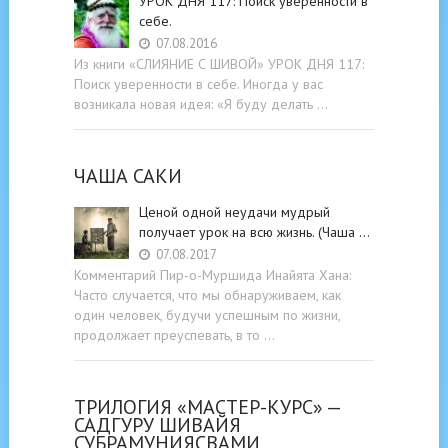
УРОК ДНЯ 117: Поиск уверенности в
себе.
07.08.2016
Из книги «СЛИЯНИЕ С ШИВОЙ» УРОК ДНЯ 117:
Поиск уверенности в себе. Иногда у вас
возникала новая идея: «Я буду делать …
ЧАША САКИ
Ценой одной неудачи мудрый
получает урок на всю жизнь. (Чаша …
07.08.2017
Комментарий Пир-о-Муршида Инайята Хана:
Часто случается, что мы обнаруживаем, как
один человек, будучи успешным по жизни,
продолжает преуспевать, в то …
ТРИЛОГИЯ «МАСТЕР-КУРС» —
САДГУРУ ШИВАЙЯ
СУБРАМУНИЯСВАМИ