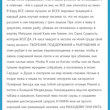
я отвечаю : «Ни к одной из них, но ВСЕ они относятся ко мне».
Я беру ВСЕ самое лучшее из ВСЕХ мировых традиций и
каждый день изучаю новые писания, то, что не издано на
русском я сам перевожу с трех языков. При этом я живу в
джунглях, ловлю рыбу, убиваю ее мгновенно и приношу в
жертву Матушке своей Кали или Галине, это Одна Сущность,
которая ВСЕГДА 24 часа танцует в экстазе на моей груди свой
танец вечного ТВОРЕНИЯ, ПОДДЕРЖАНИЯ и РАЗРУШЕНИЯ. И
этим рыбам я не желаю перевоплощения, я желаю, чтобы в
замен сожранной мною плоти и их агонии при убиении, они
стали частью меня. Чтобы Я стал их Богом, чтобы они не были
тупыми тварями жрущими собратьев, а поселились в моем
Сердце и Душе и смотрели на мир моими глазами. Ночью в
лодке лежа и плывя по течению смотрели как загорается
Полярная Звезда, как над тобой загораются огоньки Малой а
потом и Большой Медведицы. Наслаждались вкусом крепкого
табака и кальяном, баночкой пива после сауны, и сладкими
звуками шестиструнной супруги. И МАМА моя не просто
хороший или уникальный человек, она МАХАДЕВИ! ОНА МАТЬ