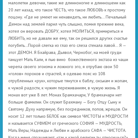
малолетки девочки, такие же длинноногие и длинношеии как
20 лет назад, что такое ЧЕСТЬ, что такое ЛЮБОВЬ к простому
поцону. «Где не умеют ни ненавидеть, ни любить… Печальный
Демон над землей парил чуть слышно, помня прежние века,
хотел он веровать ДОБРУ, хотел МОЛИТЬСЯ, примириться и
ЛЮБИТЬ, но не давали же ему, так он решился других счастье
погубить…Порой слегка из глаз его слеза стекала лавой… Я —
этот ДЕМОН. Я Бхайрава, Дьявол, Чернобог, на моей груди
танцует Мать Кали, я пью вино божественного экстаза из чаши
черепа своего эгоизма и ложного эго, я отрубаю свои 50
«голов» пороков и страстей, я одеваю пояс из 108
отрубленных «рук», которые тянутся к баблу, сиськам и жопам,
к чужой радости, к чужим переживаниям, в чужую жизнь. Я
монах вот уже 8 лет. Монах Брамхачари, У брамхачари нет
больше фамилии. Он служит Брахману — Богу Отцу Сыну и
Святому Духу напрямую, без посредников, попов, жрецов. Он
носит 12 лет только БЕЛОЕ как символ ЧИСТОТЫ и МУДРОСТИ
и называется СУФИЕМ от греческого СОФИЯ — МУДРОСТЬ,
Мать Веры, Надежды и Любви и арабского САФА — ЧИСТОТА.
Когда меня спрашивают, «так к какой религии ты относишься?»