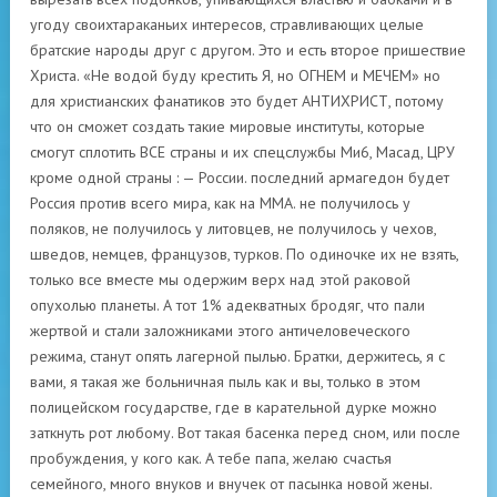
угоду своихтараканьих интересов, стравливающих целые
братские народы друг с другом. Это и есть второе пришествие
Христа. «Не водой буду крестить Я, но ОГНЕМ и МЕЧЕМ» но
для христианских фанатиков это будет АНТИХРИСТ, потому
что он сможет создать такие мировые институты, которые
смогут сплотить ВСЕ страны и их спецслужбы Ми6, Масад, ЦРУ
кроме одной страны : — России. последний армагедон будет
Россия против всего мира, как на ММА. не получилось у
поляков, не получилось у литовцев, не получилось у чехов,
шведов, немцев, французов, турков. По одиночке их не взять,
только все вместе мы одержим верх над этой раковой
опухолью планеты. А тот 1% адекватных бродяг, что пали
жертвой и стали заложниками этого античеловеческого
режима, станут опять лагерной пылью. Братки, держитесь, я с
вами, я такая же больничная пыль как и вы, только в этом
полицейском государстве, где в карательной дурке можно
заткнуть рот любому. Вот такая басенка перед сном, или после
пробуждения, у кого как. А тебе папа, желаю счастья
семейного, много внуков и внучек от пасынка новой жены.