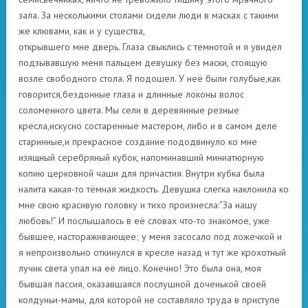
зала. За несколькими столами сидели люди в масках с такими
же клювами, как и у существа,
открывшего мне дверь. Глаза свыклись с темнотой и я увидел
подзывавшую меня пальцем девушку без маски, стоящую
возле свободного стола. Я подошел. У неё были голубые,как
говорится,бездонные глаза и длинные локоны волос
соломенного цвета. Мы сели в деревянные резные
кресла,искусно состаренные мастером, либо и в самом деле
старинные,и прекрасное создание пододвинуло ко мне
изящный серебряный кубок, напоминавший миниатюрную
копию церковной чаши для причастия. Внутри кубка была
налита какая-то тёмная жидкость. Девушка слегка наклонила ко
мне свою красивую головку и тихо произнесла:”За нашу
любовь!” И послышалось в её словах что-то знакомое, уже
бывшее, настораживающее; у меня засосало под ложечкой и
я непроизвольно откинулся в кресле назад и тут же крохотный
лучик света упал на её лицо. Конечно! Это была она, моя
бывшая пассия, оказавшаяся послушной доченькой своей
колдуньи-мамы, для которой не составляло труда в приступе