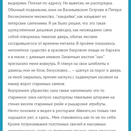
выдержки. Поехал по адресу. Ни вывески, ни распорядка.
Обычный подвальчик, коих на Васильевском Острове в Питере
бесчисленное множество, -”кандейки”, как называют их
питерские сантехники. Я уж было решил, что это такая
шутка,типичная дешевая разводка, как неожиданно сама
собой отворилась тяжелая дверь, обитая листами
состарившегося от времени металла. В проёме показалось
непонятное существо в красивом багровом плаще из бархата
и в маске с длинным клювом. Галантным жестом “оно”
пригласило меня вовнутрь. Я глянул на свои штиблеты и
джинсы,-мэн ин блэк, безусловно.., — шагнул за порог и дверь
за мной закрылась, причем наглухо,с задвинутым засовом на
манер ворот старинных замков.
Внутреннее убранство зала также напоминало что-то
старинное: окна наглухо зашторены тяжелыми шторами-на
стенах висели старинные рюйе и рыцарские атрибуты.
Нечто похожее я видел в ресторане Айвенго,но только там
ощущался уют, а здесь…Мне становилось как-то не по-себе.
Кроме потрескивания толстенных свечей в массивных
семисвечниках, ничто не тревожило тишину этого мрачного