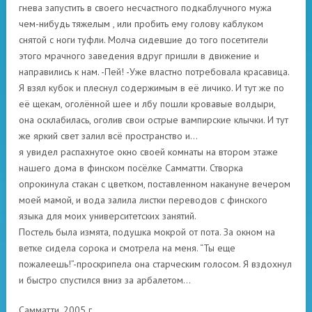
гнева запустить в своего несчастного подкаблучного мужа
чем-нибудь тяжелым , или пробить ему голову каблуком
снятой с ноги туфли. Молча сидевшие до того посетители
этого мрачного заведения вдруг пришли в движение и
направились к нам. -Пей! -Уже властно потребовала красавица.
Я взял кубок и плеснул содержимым в её личико. И тут же по
её щекам, оголённой шее и лбу пошли кровавые волдыри,
она осклабилась, оголив свои острые вампирские клычки. И тут
же яркий свет залил всё пространство и…
я увидел распахнутое окно своей комнаты на втором этаже
нашего дома в финском посёлке Самматти. Створка
опрокинула стакан с цветком, поставленном накануне вечером
моей мамой, и вода залила листки переводов с финского
языка для моих университетских занятий.
Постель была измята, подушка мокрой от пота. За окном на
ветке сидела сорока и смотрела на меня. “Ты еще
пожалеешь!”-проскрипела она старческим голосом. Я вздохнул
и быстро спустился вниз за арбалетом…
Самматти, 2005 г.