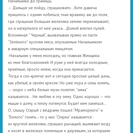
Начальника до границы.
— Дальше не пойду, страшновато…Хотя давеча
пришлось с одним побиться, гнал вражину аж до поля,
где страшная большая железяка землю перекапывает,
ох и натерпелся от неё ужаса…Домой влетел пулей.
Вспоминал “ Черный”, выхватывая прямо из пасти
“Зелёного” кусочки мяса, опускаемые Начальником
в аквариум специальным пинцетом.
-Начальник у меня молодец, но главная Женщина
ко мне благосклонней. И руки у неё всегда холодные,
приятные, просто млею, когда она прикасается.
Тогда и сон крепче: вот и сегодня проспал целый день,
как убитый, в своём кресле. Но уже пора и силы копить,
— скоро с неба белые мухи полетят, “зима”
называется… Не люблю я эту зиму. Одно хорошо — что
мыши к дому, к теплу потянутся. Будет кем заняться…
О, слышу Старый с вёдрами пошел “Мраморного” и
“Белого” гонять ,- то у них “Стирка” называется :
из круглой железяки, страшно рычащей, выливают воду
и носят в железках поменьше к деревьям, за которыми