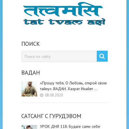
ПОИСК
ВАДАН
«Прошу тебя, О Любовь, открой свою
тайну». ВАДАН. Хазрат Инайят …
08.08.2020
САТСАНГ C ГУРУДЭВОМ
УРОК ДНЯ 118: Будьте cами cебе