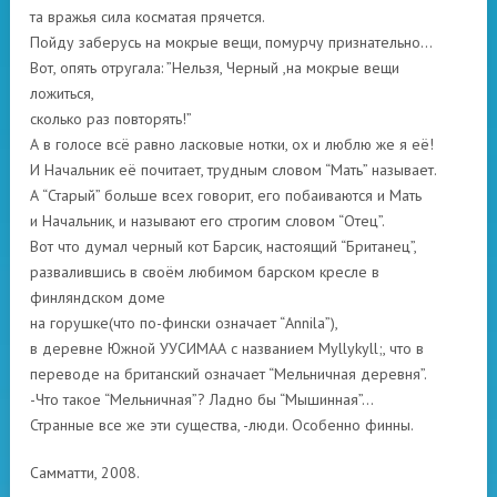
та вражья сила косматая прячется.
Пойду заберусь на мокрые вещи, помурчу признательно…
Вот, опять отругала: ”Нельзя, Черный ,на мокрые вещи
ложиться,
сколько раз повторять!”
А в голосе всё равно ласковые нотки, ох и люблю же я её!
И Начальник её почитает, трудным словом “Мать” называет.
А “Старый” больше всех говорит, его побаиваются и Мать
и Начальник, и называют его строгим словом “Отец”.
Вот что думал черный кот Барсик, настоящий “Британец”,
развалившись в своём любимом барском кресле в
финляндском доме
на горушке(что по-фински означает “Annila”),
в деревне Южной УУСИМАА с названием Myllykyll;, что в
переводе на британский означает “Мельничная деревня”.
-Что такое “Мельничная”? Ладно бы “Мышинная”…
Странные все же эти существа, -люди. Особенно финны.
Самматти, 2008.