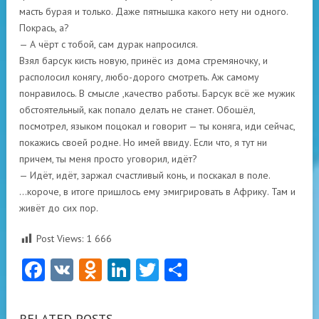
масть бурая и только. Даже пятнышка какого нету ни одного.
Покрась, а?
— А чёрт с тобой, сам дурак напросился.
Взял барсук кисть новую, принёс из дома стремяночку, и
располосил конягу, любо-дорого смотреть. Аж самому
понравилось. В смысле ,качество работы. Барсук всё же мужик
обстоятельный, как попало делать не станет. Обошёл,
посмотрел, языком поцокал и говорит — ты коняга, иди сейчас,
покажись своей родне. Но имей ввиду. Если что, я тут ни
причем, ты меня просто уговорил, идёт?
— Идёт, идёт, заржал счастливый конь, и поскакал в поле.
…короче, в итоге пришлось ему эмигрировать в Африку. Там и
живёт до сих пор.
Post Views:
1 666
Facebook
VK
Odnoklassniki
LinkedIn
Twitter
Отправить
RELATED POSTS