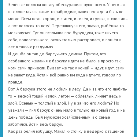
Зелёные полоски конягу обескуражили пуще всего. У него аж
в голове мысли какие-то забродили, каких прежде и быть не
могло. Всем ведь хорош, и статен, и силён, и гривка, и хвостик…
а вот полосок-то нету! Переплюнула его, значит, рыбёшка-то
мелкопузая! Тут он вспомнил про бурундука, тоже ничего
себе, полосатенького, окончательно расстроился, и пошёл в
лес в тяжких раздумьях.
И дошёл он так до барсучьего домика. Притом, что
особенного желания к барсуку идити не было, а просто так,
ноги сами принесли. Бывает же так у коней — идут, идут, сами
не знают куда. Хотя и всё равно им куда идти-то, говоря по
правде.
Вот. А барсука этого не любили в лесу. Да и за что его любить-
то — весной тощий и злой, летом — облезлый, линяет весь, и
злой. Осенью — толстый и злой. Ну и за что его любить? Но
уважали — пил барсук очень мало и только на новый год и на
день победы. Был мужиком хозяйственным и о семье
заботился. Вот и весь барсук.
Как раз белил избушку. Макал кисточку в ведёрко с гашеной