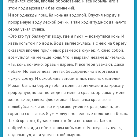
гордился собою, вполне обоснованно, и все кобылы его в
этом поддерживали без сомнений.
И вот однажды пришёл конь на водопой. Опустил морду в
прозрачную воду лесной речки, а там ходит туда-сюда чья-то
серая узкая спинка.
«Это кто тут баламутит воду, где я пью» — возмутился конь. И
хвать копытом по воде. Вода выплеснулась, а с нею на берегу
оказался вполне приличных размеров окунёк. И, само собой,
возмутился не меньше коня. Что и выразил незамедлительно.
«Ты, конь, конечно, бравый парень. И все тебя уважают, даже
чебаки. Но вовсе незачем так бесцеремонно вторгаться в
чужую среду. И оскорблять авторитетных местных жителей.
Может быть на берегу тебя и ценят, в том числе и за красоту
природную, но вот погляди на меня и сравни. Брюшко у меня
жёлтенькое, спинка фиолетовая. Плавнички красные, и
полюбуйся, как я ловко и красиво умею их расправлять, аж
горят на солнышке. Я уж молчу про зелёные полоски на боках.
Такой красоты, бурая коняга, тебе и не снилось. Так что
побрейся и иди себе к своим кобылам.» Тут окунь выгнулся,
подпрыгнул, да и ушёл в свой омуток.