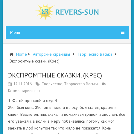
Menu
Home
Авторские страницы
Творчество Васьки
Экспромтные сказки. (Крес)
ЭКСПРОМТНЫЕ СКАЗКИ. (КРЕС)
17.11.2016
Творчество
,
Творчество Васьки
Комментариев нет
1. ФигнЯ про конЯ и окунЯ
Жил был конь. Жил он в поле и в лесу, был статен, красив и
силён. Вволю ел, пил, скакал и помахивал гривой и хвостом. Все
его уважали, а волки в меру побаивались, потому как мог
заехать в лоб копытом так, что мало не покажется. Конь