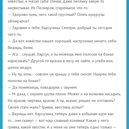
известью, и мазал себе стенки, даже песенку какую-то
насвистывал. Из Песняров, старенькое что-то.
— Здорово конь, чего такой грустный? Опять кукурузы
обожрался?
— Здравия и тебе, барсучина. Смотрю, добрый ты сегодня
чего-то.
— Да вот, извёстки нашел хорошей, настроение ничего себе.
Видишь, белю.
— Ага….слушай, барсук, а ты можешь мне полоски на боках
нарисовать? Другой-то краски в лесу не найти, а утебя вон,
целое ведро.
— Ну ты, конь… совсем уж крышу у тебя сносит. Нахрен тебе
полоски на боках?
— Да понимаешь, повздорил с окунем.
— М-дааа, с окунем шутки плохи. Может и на колючки насадить.
Но красив, чертяка, красив. А ты, значит, решил не отставать?
Своей стати мало? Гривки, хвостика, копыт?
— Веришь-нет, барсучина, теперь даже к кобылам идти как-
то…они скажут — вот наш славный коняжка! Какая у него
гривка, какой хвостик. А у меня на уме теперь одно только —