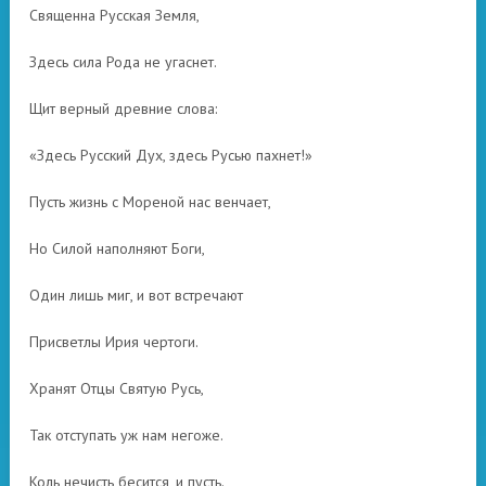
Священна Русская Земля,
Здесь сила Рода не угаснет.
Щит верный древние слова:
«Здесь Русский Дух, здесь Русью пахнет!»
Пусть жизнь с Мореной нас венчает,
Но Силой наполняют Боги,
Один лишь миг, и вот встречают
Присветлы Ирия чертоги.
Хранят Отцы Святую Русь,
Так отступать уж нам негоже.
Коль нечисть бесится, и пусть.